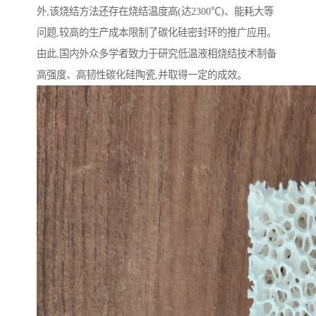
外,该烧结方法还存在烧结温度高(达2300℃)、能耗大等
问题,较高的生产成本限制了碳化硅密封环的推广应用。
由此,国内外众多学者致力于研究低温液相烧结技术制备
高强度、高韧性碳化硅陶瓷,并取得一定的成效。