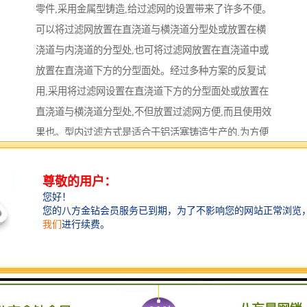
零件,采用金属型铸造,给过滤网的设置带来了许多不便。
可以将过滤网放置在直浇道与横浇道分型处或放置在横
浇道与内浇道的分型处,也可将过滤网放置在直浇道中或
放置在直浇道下方的分型面处。经过多种方案的反复试
用,采用将过滤网设置在直浇道下方的分型面处或放置在
直浇道与横浇道分型处,不但放置过滤网方便,而且使用效
果也。型内过滤方式是适合于铝活塞铸造生产的,为方便
过滤网的放置并确滤效果,可将过滤网置于外模的分型面
处,直浇道设置在一个半型上,横浇道设置在另一个半型
上,两者在直浇道的下端交汇,过滤网垂直放置在两者之
间。图1所示是将过滤网设置在直浇道下方分型面处的单
模铸造形式,图2所示的是将过滤网设置在直浇道与横浇
道分型处的1模2件铸造形式。