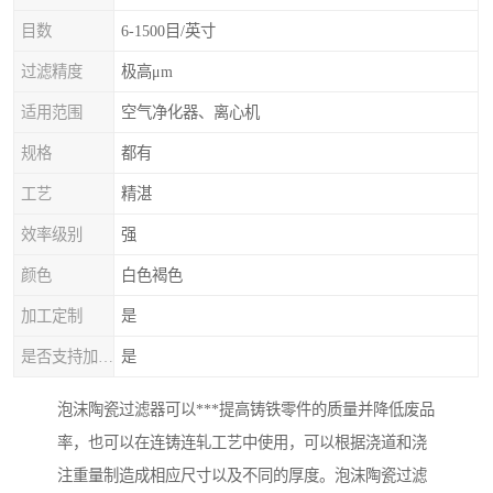
目数
6-1500目/英寸
过滤精度
极高μm
适用范围
空气净化器、离心机
规格
都有
工艺
精湛
效率级别
强
颜色
白色褐色
加工定制
是
是否支持加工定制
是
泡沫陶瓷过滤器可以***提高铸铁零件的质量并降低废品
率，也可以在连铸连轧工艺中使用，可以根据浇道和浇
注重量制造成相应尺寸以及不同的厚度。泡沫陶瓷过滤