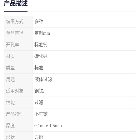
产品描述
编织方式
多种
单丝直径
定制mm
开孔率
标准％
材质
碳化硅
类型
标准
用途
液体过滤
适用对象
钢铁厂
性能
过滤
产品特性
不生锈
厚度
0.1mm~1.5mm
形状
方形