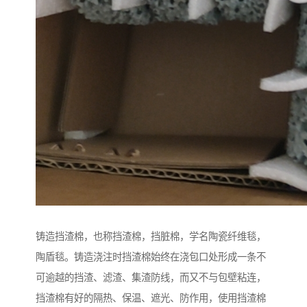
铸造挡渣棉，也称挡渣棉，挡脏棉，学名陶瓷纤维毯，
陶盾毯。铸造浇注时挡渣棉始终在浇包口处形成一条不
可逾越的挡渣、滤渣、集渣防线，而又不与包壁粘连，
挡渣棉有好的隔热、保温、遮光、防作用，使用挡渣棉