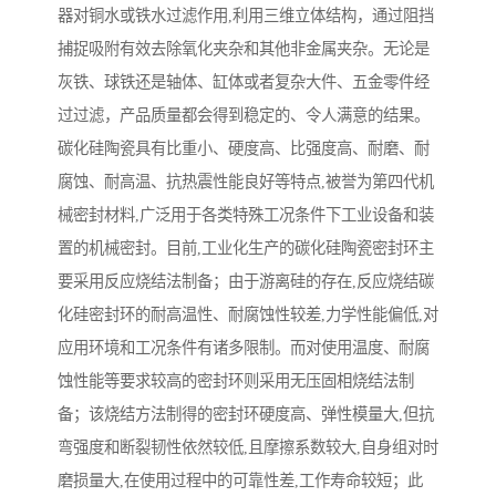
器对铜水或铁水过滤作用,利用三维立体结构，通过阻挡
捕捉吸附有效去除氧化夹杂和其他非金属夹杂。无论是
灰铁、球铁还是轴体、缸体或者复杂大件、五金零件经
过过滤，产品质量都会得到稳定的、令人满意的结果。
碳化硅陶瓷具有比重小、硬度高、比强度高、耐磨、耐
腐蚀、耐高温、抗热震性能良好等特点,被誉为第四代机
械密封材料,广泛用于各类特殊工况条件下工业设备和装
置的机械密封。目前,工业化生产的碳化硅陶瓷密封环主
要采用反应烧结法制备；由于游离硅的存在,反应烧结碳
化硅密封环的耐高温性、耐腐蚀性较差,力学性能偏低,对
应用环境和工况条件有诸多限制。而对使用温度、耐腐
蚀性能等要求较高的密封环则采用无压固相烧结法制
备；该烧结方法制得的密封环硬度高、弹性模量大,但抗
弯强度和断裂韧性依然较低,且摩擦系数较大,自身组对时
磨损量大,在使用过程中的可靠性差,工作寿命较短；此