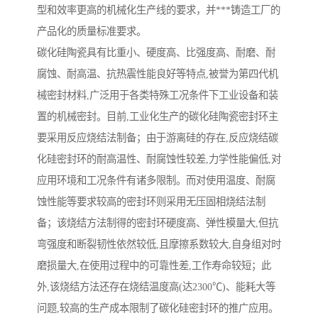
型和效率更高的机械化生产线的要求，并***铸造工厂的
产品化的质量标准要求。
碳化硅陶瓷具有比重小、硬度高、比强度高、耐磨、耐
腐蚀、耐高温、抗热震性能良好等特点,被誉为第四代机
械密封材料,广泛用于各类特殊工况条件下工业设备和装
置的机械密封。目前,工业化生产的碳化硅陶瓷密封环主
要采用反应烧结法制备；由于游离硅的存在,反应烧结碳
化硅密封环的耐高温性、耐腐蚀性较差,力学性能偏低,对
应用环境和工况条件有诸多限制。而对使用温度、耐腐
蚀性能等要求较高的密封环则采用无压固相烧结法制
备；该烧结方法制得的密封环硬度高、弹性模量大,但抗
弯强度和断裂韧性依然较低,且摩擦系数较大,自身组对时
磨损量大,在使用过程中的可靠性差,工作寿命较短；此
外,该烧结方法还存在烧结温度高(达2300℃)、能耗大等
问题,较高的生产成本限制了碳化硅密封环的推广应用。