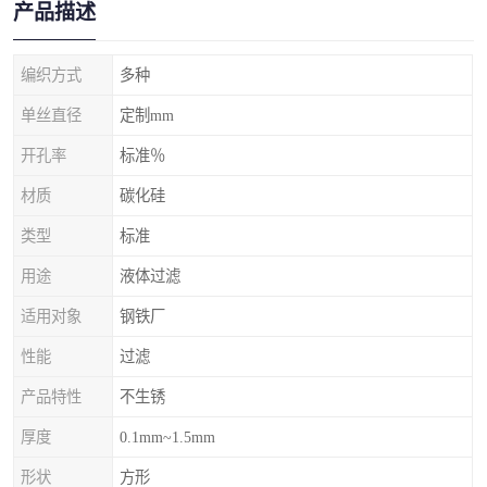
产品描述
编织方式
多种
单丝直径
定制mm
开孔率
标准％
材质
碳化硅
类型
标准
用途
液体过滤
适用对象
钢铁厂
性能
过滤
产品特性
不生锈
厚度
0.1mm~1.5mm
形状
方形