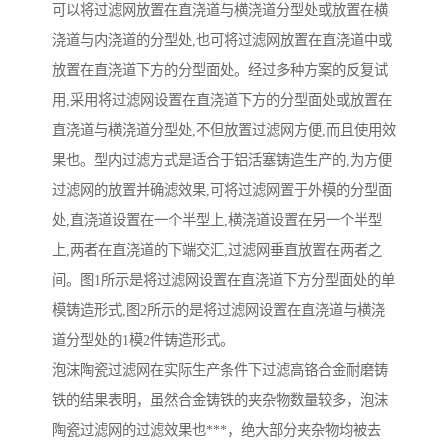
可以将过滤网放置在直浇道与横浇道分型处或放置在横
浇道与内浇道的分型处,也可将过滤网放置在直浇道中或
放置在直浇道下方的分型面处。经过多种方案的反复试
用,采用将过滤网设置在直浇道下方的分型面处或放置在
直浇道与横浇道分型处,不但放置过滤网方便,而且使用效
果也。型内过滤方式是适合于铝活塞铸造生产的,为方便
过滤网的放置并确滤效果,可将过滤网置于外模的分型面
处,直浇道设置在一个半型上,横浇道设置在另一个半型
上,两者在直浇道的下端交汇,过滤网垂直放置在两者之
间。图1所示是将过滤网设置在直浇道下方分型面处的单
模铸造形式,图2所示的是将过滤网设置在直浇道与横浇
道分型处的1模2件铸造形式。
泡沫陶瓷过滤网在实际生产条件下过滤高铬合金耐磨铸
铁的结果表明，虽然合金铸铁的夹杂物数量较多，泡沫
陶瓷过滤网的过滤效果也***，绝大部分夹杂物均被去