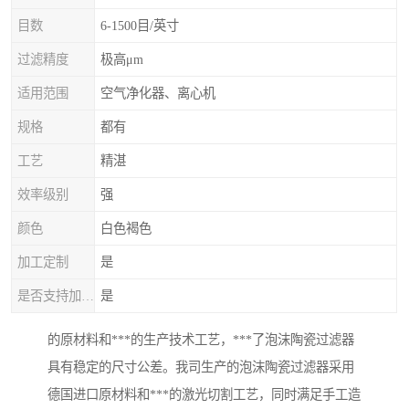
目数
6-1500目/英寸
过滤精度
极高μm
适用范围
空气净化器、离心机
规格
都有
工艺
精湛
效率级别
强
颜色
白色褐色
加工定制
是
是否支持加工定制
是
的原材料和***的生产技术工艺，***了泡沫陶瓷过滤器
具有稳定的尺寸公差。我司生产的泡沫陶瓷过滤器采用
德国进口原材料和***的激光切割工艺，同时满足手工造