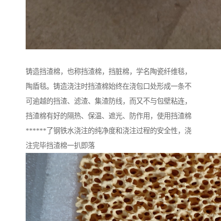
铸造挡渣棉，也称挡渣棉，挡脏棉，学名陶瓷纤维毯，
陶盾毯。铸造浇注时挡渣棉始终在浇包口处形成一条不
可逾越的挡渣、滤渣、集渣防线，而又不与包壁粘连，
挡渣棉有好的隔热、保温、遮光、防作用，使用挡渣棉
******了钢铁水浇注的纯净度和浇注过程的安全性，浇
注完毕挡渣棉一扒即落