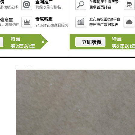
铁（铝）水中。当它们的直径大于0.1mm时上浮很快，
可以通过正常扒渣去除；当直径小于0.09mm，尤其在
0.002mm左右时，这样子的杂质上浮慢，并且上升速度
不受自重制约，而是受铁（铝）水具有黏性这一特点制
约而悬浮于铁（铝）水中。想不使用挡渣棉和过滤网就
把铁（铝）水做到纯净是很难的，所以挡渣棉和过滤网
的使用是很有必要的，无论什么手段都很难替代挡渣棉
和过滤网。