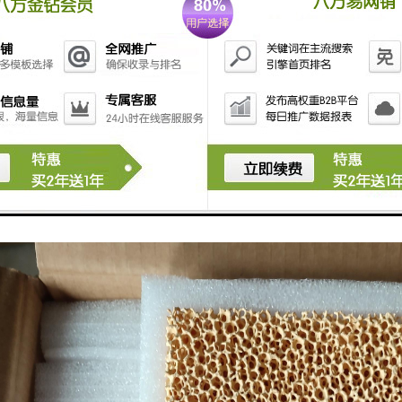
条件下工业设备和装置的机械密封。目前,工业化生产的碳化硅陶瓷密封环
硅密封环的耐高温性、耐腐蚀性较差,力学性能偏低,对应用环境和工况条
环则采用无压固相烧结法制备；该烧结方法制得的密封环硬度高、弹性模量
对时磨损量大,在使用过程中的可靠性差,工作寿命较短；此外,该烧结方法还
限制了碳化硅密封环的推广应用。由此,国内外众多学者致力于研究低温液
效。