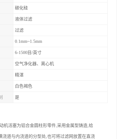
碳化硅
液体过滤
过滤
0.1mm~1.5mm
6-1500目/英寸
空气净化器、离心机
精湛
白色褐色
制
是
动机活塞为铝合金圆柱形零件,采用金属型铸造,给
横浇道与内浇道的分型处,也可将过滤网放置在直浇