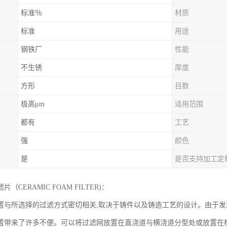
标准％
材质
标准
用途
钢铁厂
性能
不生锈
厚度
方形
目数
极高μm
适用范围
都有
工艺
强
颜色
是
是否支持加工定
（CERAMIC FOAM FILTER)：
置与所选择的过滤方式密切相关,取决于铸件以及铸造工艺的设计。由于发
置带来了许多不便。可以将过滤网放置在直浇道与横浇道分型处或放置在