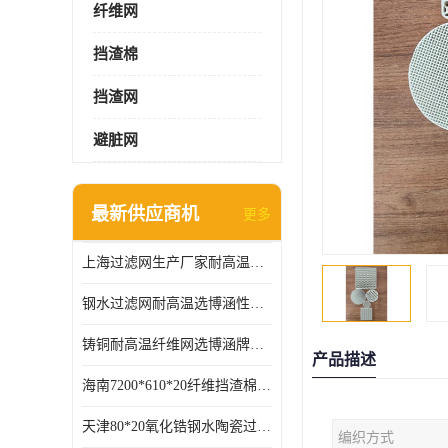
纤维网
挡渣棉
挡渣网
避脏网
最新供应商机
更多
上海过滤网生产厂家耐高温可定制供应及时
钢水过滤网耐高温选博涵性能稳定价格合适
铸铜耐高温纤维网选博涵牌质量稳定
产品描述
海南7200*610*20纤维挡渣棉耐高温
天津80*20氧化锆钢水陶瓷过滤器过滤效果明显
编织方式