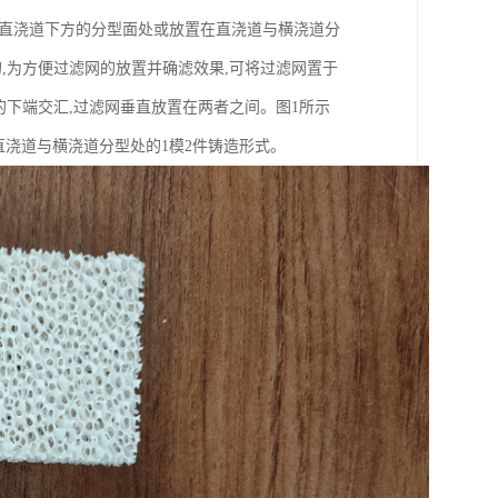
在直浇道下方的分型面处或放置在直浇道与横浇道分
,为方便过滤网的放置并确滤效果,可将过滤网置于
的下端交汇,过滤网垂直放置在两者之间。图1所示
直浇道与横浇道分型处的1模2件铸造形式。