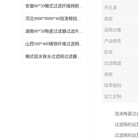
安徽80*50帽式过滤纤维网耐高温
开孔率
河北9000*8000*40挡渣棉挡渣效果好耐高温
类型
适用对象
湖南80*50陶瓷过滤器过滤片过滤网效果好耐高温
产品特性
山西500*400铸铁纤维过滤网方形网圆形网
形状
帽式铝水铁水过滤网过滤器耐高温
过滤精度
规格
效率级别
加工定制
泡沫陶瓷过滤片
过滤网的设
过滤网的设