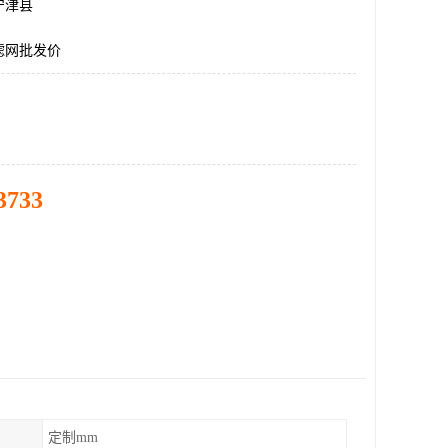
宁津县
滤网批发价
3733
定制mm