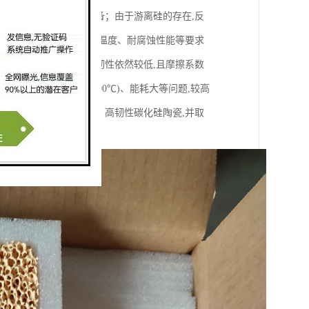
主要采用反应烧结法制备；由于游离硅的存在,反
件有诸多限制。而对使用温度、耐腐蚀性能等要求
大,但抗弯强度和断裂韧性依然较低,且摩擦系数
存在烧结温度高(达2300℃)、能耗大等问题,较高
相烧结技术制备高强度、高韧性碳化硅陶瓷,并取