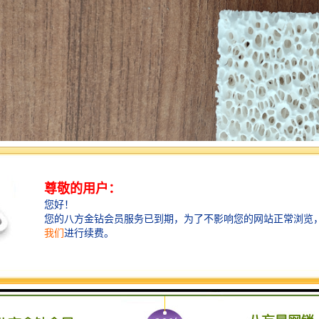
具有比重小、硬度高、比强度高、耐磨、耐腐蚀、耐高温、抗热震性能良好