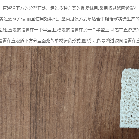
在直浇道下方的分型面处。经过多种方案的反复试用,采用将过滤网设置
放置过滤网方便,而且使用效果也。型内过滤方式是适合于铝活塞铸造生产的
面处,直浇道设置在一个半型上,横浇道设置在另一个半型上,两者在直浇道
设置在直浇道下方分型面处的单模铸造形式,图2所示的是将过滤网设置在