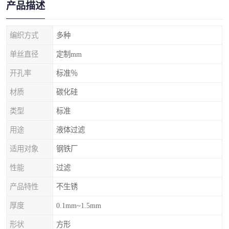
产品描述
编织方式
多种
单丝直径
定制mm
开孔率
标准％
材质
碳化硅
类型
标准
用途
液体过滤
适用对象
钢铁厂
性能
过滤
产品特性
不生锈
厚度
0.1mm~1.5mm
形状
方形