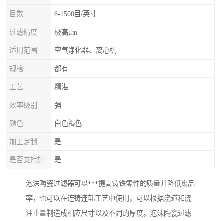
目数
6-1500目/英寸
过滤精度
极高μm
适用范围
空气净化器、离心机
规格
都有
工艺
精湛
效率级别
强
颜色
白色褐色
加工定制
是
是否支持加工定制
是
泡沫陶瓷过滤器可以***提高铸铁零件的质量并降低废品
率，也可以在连铸连轧工艺中使用，可以根据浇道和浇
注重量制造成相应尺寸以及不同的厚度。泡沫陶瓷过滤