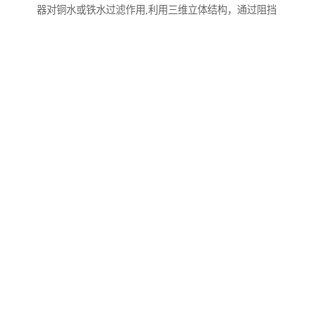
器对铜水或铁水过滤作用,利用三维立体结构，通过阻挡
捕捉吸附有效去除氧化夹杂和其他非金属夹杂。无论是
灰铁、球铁还是轴体、缸体或者复杂大件、五金零件经
过过滤，产品质量都会得到稳定的、令人满意的结果。
碳化硅陶瓷具有比重小、硬度高、比强度高、耐磨、耐
腐蚀、耐高温、抗热震性能良好等特点,被誉为第四代机
械密封材料,广泛用于各类特殊工况条件下工业设备和装
置的机械密封。目前,工业化生产的碳化硅陶瓷密封环主
要采用反应烧结法制备；由于游离硅的存在,反应烧结碳
化硅密封环的耐高温性、耐腐蚀性较差,力学性能偏低,对
应用环境和工况条件有诸多限制。而对使用温度、耐腐
蚀性能等要求较高的密封环则采用无压固相烧结法制
备；该烧结方法制得的密封环硬度高、弹性模量大,但抗
弯强度和断裂韧性依然较低,且摩擦系数较大,自身组对时
磨损量大,在使用过程中的可靠性差,工作寿命较短；此