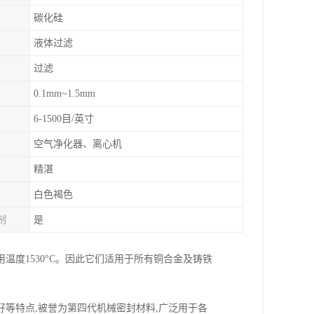
碳化硅
液体过滤
过滤
0.1mm~1.5mm
6-1500目/英寸
空气净化器、离心机
精湛
白色褐色
制
是
度1530°C。因此它们适用于所有铜合金及铸铁
等特点,被誉为第四代机械密封材料,广泛用于各