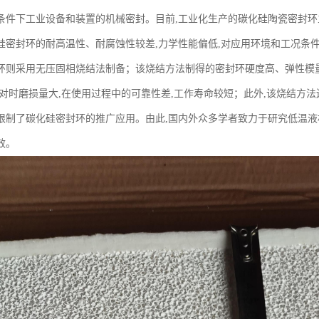
条件下工业设备和装置的机械密封。目前,工业化生产的碳化硅陶瓷密封环
硅密封环的耐高温性、耐腐蚀性较差,力学性能偏低,对应用环境和工况条
环则采用无压固相烧结法制备；该烧结方法制得的密封环硬度高、弹性模量
对时磨损量大,在使用过程中的可靠性差,工作寿命较短；此外,该烧结方法还
限制了碳化硅密封环的推广应用。由此,国内外众多学者致力于研究低温液
效。