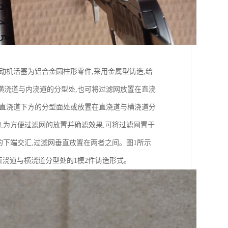
动机活塞为铝合金圆柱形零件,采用金属型铸造,给
横浇道与内浇道的分型处,也可将过滤网放置在直浇
在直浇道下方的分型面处或放置在直浇道与横浇道分
,为方便过滤网的放置并确滤效果,可将过滤网置于
的下端交汇,过滤网垂直放置在两者之间。图1所示
直浇道与横浇道分型处的1模2件铸造形式。