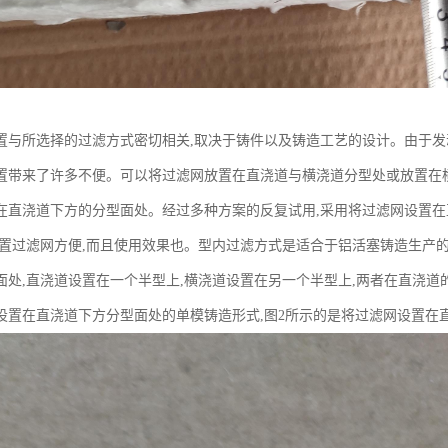
置与所选择的过滤方式密切相关,取决于铸件以及铸造工艺的设计。由于发
置带来了许多不便。可以将过滤网放置在直浇道与横浇道分型处或放置在
在直浇道下方的分型面处。经过多种方案的反复试用,采用将过滤网设置
放置过滤网方便,而且使用效果也。型内过滤方式是适合于铝活塞铸造生产的
面处,直浇道设置在一个半型上,横浇道设置在另一个半型上,两者在直浇道
设置在直浇道下方分型面处的单模铸造形式,图2所示的是将过滤网设置在