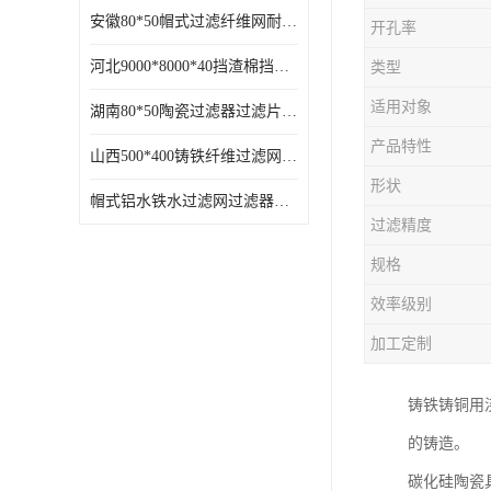
安徽80*50帽式过滤纤维网耐高温
开孔率
河北9000*8000*40挡渣棉挡渣效果好耐高温
类型
适用对象
湖南80*50陶瓷过滤器过滤片过滤网效果好耐高温
产品特性
山西500*400铸铁纤维过滤网方形网圆形网
形状
帽式铝水铁水过滤网过滤器耐高温
过滤精度
规格
效率级别
加工定制
铸铁铸铜用
的铸造。
碳化硅陶瓷