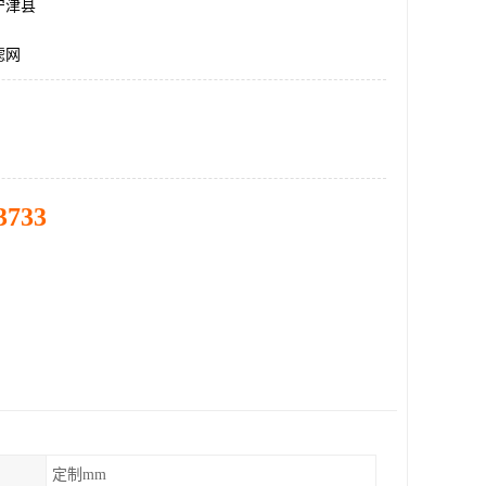
宁津县
滤网
3733
定制mm