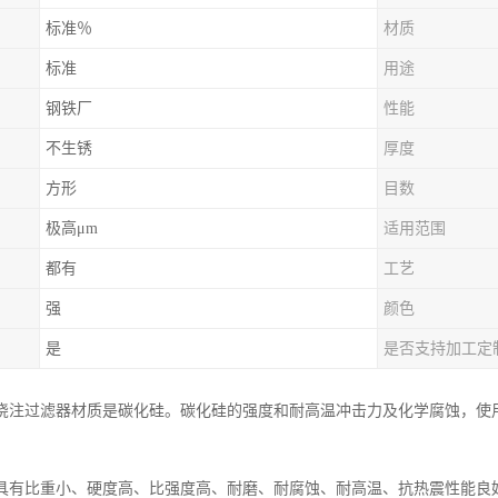
标准％
材质
标准
用途
钢铁厂
性能
不生锈
厚度
方形
目数
极高μm
适用范围
都有
工艺
强
颜色
是
是否支持加工定
浇注过滤器材质是碳化硅。碳化硅的强度和耐高温冲击力及化学腐蚀，使用温
具有比重小、硬度高、比强度高、耐磨、耐腐蚀、耐高温、抗热震性能良好