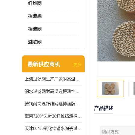
纤维网
挡渣棉
挡渣网
避脏网
最新供应商机
更多
上海过滤网生产厂家耐高温可定制供应及时
钢水过滤网耐高温选博涵性能稳定价格合适
铸铜耐高温纤维网选博涵牌质量稳定
产品描述
海南7200*610*20纤维挡渣棉耐高温
天津80*20氧化锆钢水陶瓷过滤器过滤效果明显
编织方式