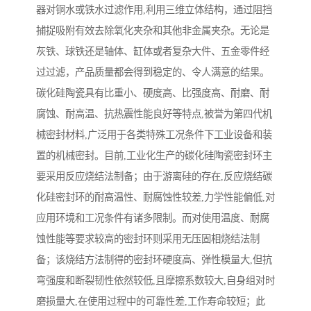
器对铜水或铁水过滤作用,利用三维立体结构，通过阻挡
捕捉吸附有效去除氧化夹杂和其他非金属夹杂。无论是
灰铁、球铁还是轴体、缸体或者复杂大件、五金零件经
过过滤，产品质量都会得到稳定的、令人满意的结果。
碳化硅陶瓷具有比重小、硬度高、比强度高、耐磨、耐
腐蚀、耐高温、抗热震性能良好等特点,被誉为第四代机
械密封材料,广泛用于各类特殊工况条件下工业设备和装
置的机械密封。目前,工业化生产的碳化硅陶瓷密封环主
要采用反应烧结法制备；由于游离硅的存在,反应烧结碳
化硅密封环的耐高温性、耐腐蚀性较差,力学性能偏低,对
应用环境和工况条件有诸多限制。而对使用温度、耐腐
蚀性能等要求较高的密封环则采用无压固相烧结法制
备；该烧结方法制得的密封环硬度高、弹性模量大,但抗
弯强度和断裂韧性依然较低,且摩擦系数较大,自身组对时
磨损量大,在使用过程中的可靠性差,工作寿命较短；此