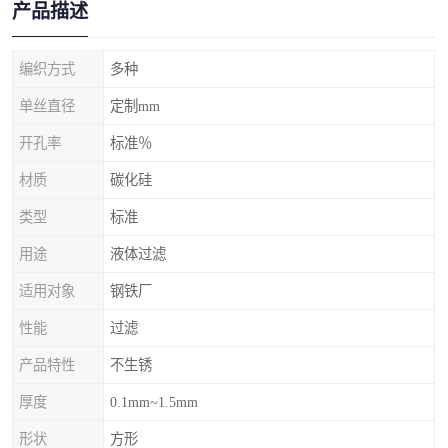
产品描述
编织方式
多种
单丝直径
定制mm
开孔率
标准％
材质
碳化硅
类型
标准
用途
液体过滤
适用对象
钢铁厂
性能
过滤
产品特性
不生锈
厚度
0.1mm~1.5mm
形状
方形