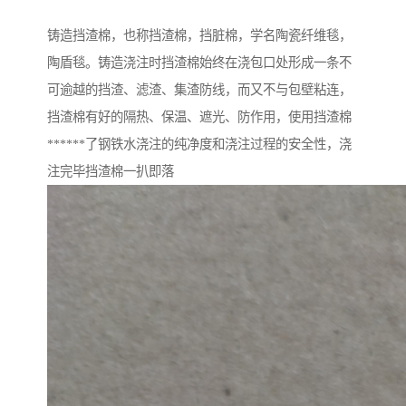
铸造挡渣棉，也称挡渣棉，挡脏棉，学名陶瓷纤维毯，
陶盾毯。铸造浇注时挡渣棉始终在浇包口处形成一条不
可逾越的挡渣、滤渣、集渣防线，而又不与包壁粘连，
挡渣棉有好的隔热、保温、遮光、防作用，使用挡渣棉
******了钢铁水浇注的纯净度和浇注过程的安全性，浇
注完毕挡渣棉一扒即落