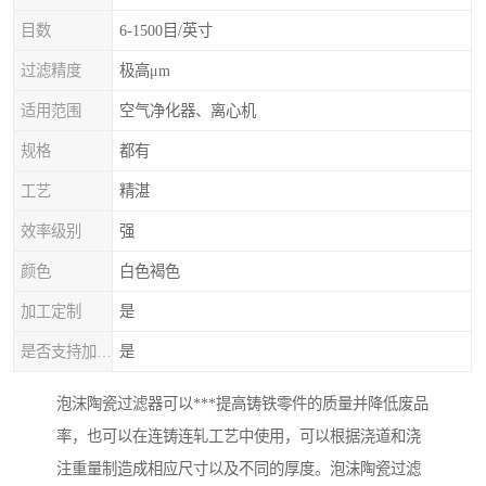
目数
6-1500目/英寸
过滤精度
极高μm
适用范围
空气净化器、离心机
规格
都有
工艺
精湛
效率级别
强
颜色
白色褐色
加工定制
是
是否支持加工定制
是
泡沫陶瓷过滤器可以***提高铸铁零件的质量并降低废品
率，也可以在连铸连轧工艺中使用，可以根据浇道和浇
注重量制造成相应尺寸以及不同的厚度。泡沫陶瓷过滤