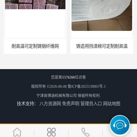
铸造用挡渣棉可定制耐高温
西安铸造过滤网
您是第
1576266
位访客
版权所有 ©2026-08-08
鲁ICP备2025139801号-1
宁津县博涵机械有限公司
保留所有权利.
技术支持：
八方资源网
免责声明
管理员入口
网站地图
延安铸造过滤网
喀什铸造过滤网