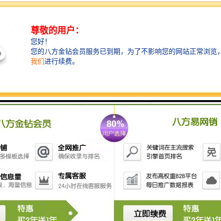
可以通过正常扒渣去除；当直径小于0.09mm，尤其在
0.002mm左右时，这样子的杂质上浮慢，并且上升速度
不受自重制约，而是受铁（铝）水具有黏性这一特点制
约而悬浮于铁（铝）水中。想不使用挡渣棉和过滤网就
把铁（铝）水做到纯净是很难的，所以挡渣棉和过滤网
的使用是很有必要的，无论什么手段都很难替代挡渣棉
和过滤网。