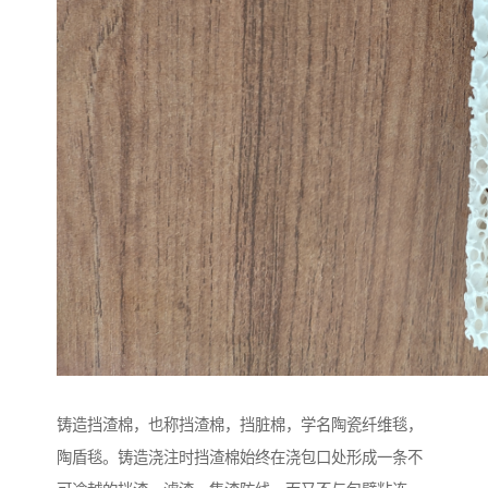
铸造挡渣棉，也称挡渣棉，挡脏棉，学名陶瓷纤维毯，
陶盾毯。铸造浇注时挡渣棉始终在浇包口处形成一条不