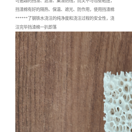
可逾越的挡渣、滤渣、集渣防线，而又不与包壁粘连，
挡渣棉有好的隔热、保温、遮光、防作用，使用挡渣棉
******了钢铁水浇注的纯净度和浇注过程的安全性，浇
注完毕挡渣棉一扒即落