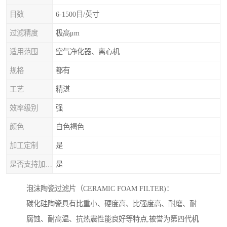
目数
6-1500目/英寸
过滤精度
极高μm
适用范围
空气净化器、离心机
规格
都有
工艺
精湛
效率级别
强
颜色
白色褐色
加工定制
是
是否支持加工定制
是
泡沫陶瓷过滤片（CERAMIC FOAM FILTER)：
碳化硅陶瓷具有比重小、硬度高、比强度高、耐磨、耐
腐蚀、耐高温、抗热震性能良好等特点,被誉为第四代机