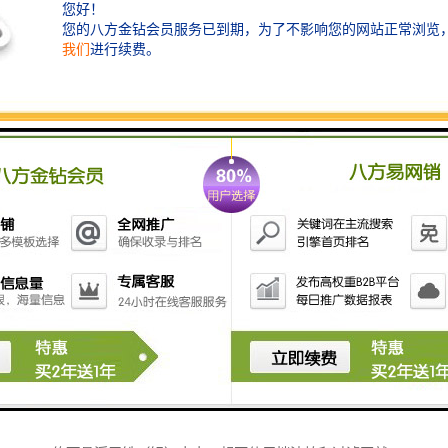
在熔化炉中所有的氧化物及化物都会以渣的形式流离于
铁（铝）水中。当它们的直径大于0.1mm时上浮很快，
可以通过正常扒渣去除；当直径小于0.09mm，尤其在
0.002mm左右时，这样子的杂质上浮慢，并且上升速度
不受自重制约，而是受铁（铝）水具有黏性这一特点制