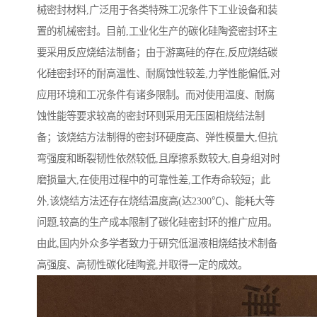
械密封材料,广泛用于各类特殊工况条件下工业设备和装
置的机械密封。目前,工业化生产的碳化硅陶瓷密封环主
要采用反应烧结法制备；由于游离硅的存在,反应烧结碳
化硅密封环的耐高温性、耐腐蚀性较差,力学性能偏低,对
应用环境和工况条件有诸多限制。而对使用温度、耐腐
蚀性能等要求较高的密封环则采用无压固相烧结法制
备；该烧结方法制得的密封环硬度高、弹性模量大,但抗
弯强度和断裂韧性依然较低,且摩擦系数较大,自身组对时
磨损量大,在使用过程中的可靠性差,工作寿命较短；此
外,该烧结方法还存在烧结温度高(达2300℃)、能耗大等
问题,较高的生产成本限制了碳化硅密封环的推广应用。
由此,国内外众多学者致力于研究低温液相烧结技术制备
高强度、高韧性碳化硅陶瓷,并取得一定的成效。