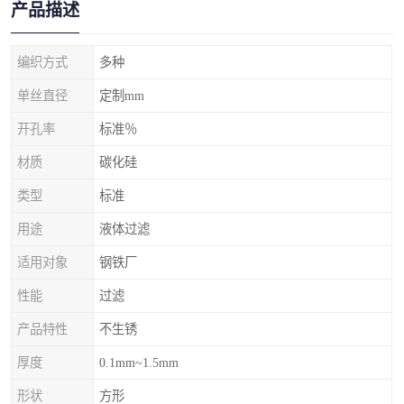
产品描述
编织方式
多种
单丝直径
定制mm
开孔率
标准％
材质
碳化硅
类型
标准
用途
液体过滤
适用对象
钢铁厂
性能
过滤
产品特性
不生锈
厚度
0.1mm~1.5mm
形状
方形