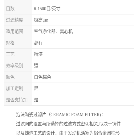
目数
6-1500目/英寸
过滤精度
极高μm
适用范围
空气净化器、离心机
规格
都有
工艺
精湛
效率级别
强
颜色
白色褐色
加工定制
是
是否支持加工定制
是
泡沫陶瓷过滤片（CERAMIC FOAM FILTER)：
过滤网的设置与所选择的过滤方式密切相关,取决于铸件
以及铸造工艺的设计。由于发动机活塞为铝合金圆柱形