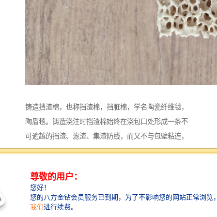
铸造挡渣棉，也称挡渣棉，挡脏棉，学名陶瓷纤维毯，
陶盾毯。铸造浇注时挡渣棉始终在浇包口处形成一条不
可逾越的挡渣、滤渣、集渣防线，而又不与包壁粘连，
挡渣棉有好的隔热、保温、遮光、防作用，使用挡渣棉
******了钢铁水浇注的纯净度和浇注过程的安全性，浇
注完毕挡渣棉一扒即落