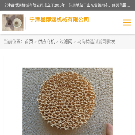
宁津县博涵机械有限公司成立于2016年，注册地位于山东省德州市。经营范围包括：机械设备研发、生产及销售，铸造用造型材料生产、销售，玻璃纤维及制品制造、销售，汽车零配件零售，机械零件、零部件加工，机械零件、零部件销售等；主要产品有：纤维过滤网,陶瓷过滤器,泡沫陶瓷过滤器,耐高温纤维过滤器,铸铁过滤器,铸铜过滤网,铸铝过滤网,铝轮毂过滤网,高效过滤网,高效陶瓷过滤网,高效纤维过滤网。
宁津县博涵机械有限公司
当前位置：
首页
>
供应商机
>
过滤网
> 乌海铸造过滤网批发
过滤网
过滤器
纤维网
挡渣棉
挡渣网
避脏网