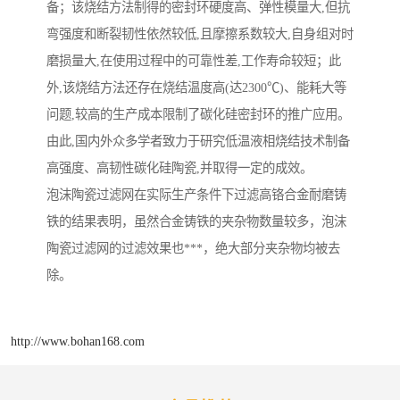
备；该烧结方法制得的密封环硬度高、弹性模量大,但抗
弯强度和断裂韧性依然较低,且摩擦系数较大,自身组对时
磨损量大,在使用过程中的可靠性差,工作寿命较短；此
外,该烧结方法还存在烧结温度高(达2300℃)、能耗大等
问题,较高的生产成本限制了碳化硅密封环的推广应用。
由此,国内外众多学者致力于研究低温液相烧结技术制备
高强度、高韧性碳化硅陶瓷,并取得一定的成效。
泡沫陶瓷过滤网在实际生产条件下过滤高铬合金耐磨铸
铁的结果表明，虽然合金铸铁的夹杂物数量较多，泡沫
陶瓷过滤网的过滤效果也***，绝大部分夹杂物均被去
除。
http://www.bohan168.com