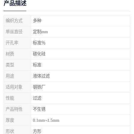
产品描述
编织方式
多种
单丝直径
定制mm
开孔率
标准％
材质
碳化硅
类型
标准
用途
液体过滤
适用对象
钢铁厂
性能
过滤
产品特性
不生锈
厚度
0.1mm~1.5mm
形状
方形