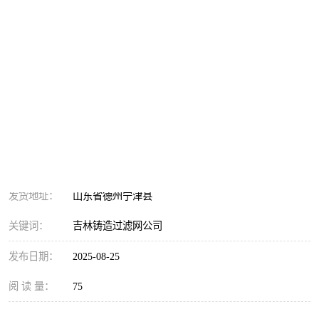
吉林铸造过滤网公司 耐高温
10.00
价格：
元/个 起
产品数量：
9999.00个
发货地址：
山东省德州宁津县
关键词：
吉林铸造过滤网公司
发布日期：
2025-08-25
阅 读 量：
75