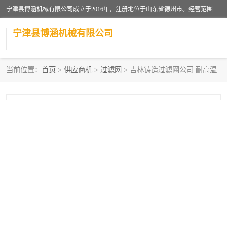
宁津县博涵机械有限公司成立于2016年，注册地位于山东省德州市。经营范围包括：机械设备研发、生产及销售，铸造用造型材料生产、销售，玻璃纤维及制品制造、销售，汽车零配件零售，机械零件、零部件加工，机械零件、零部件销售等；主要产品有：纤维过滤网,陶瓷过滤器,泡沫陶瓷过滤器,耐高温纤维过滤器,铸铁过滤器,铸铜过滤网,铸铝过滤网,铝轮毂过滤网,高效过滤网,高效陶瓷过滤网,高效纤维过滤网。
宁津县博涵机械有限公司
当前位置：
首页
>
供应商机
>
过滤网
> 吉林铸造过滤网公司 耐高温