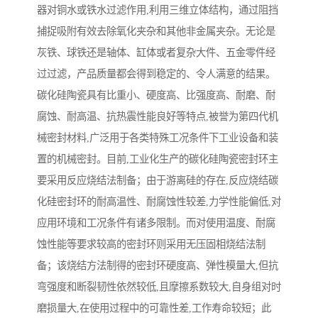
器对铜水或铁水过滤作用,利用三维立体结构，通过阻挡
捕捉吸附有效去除氧化夹杂和其他非金属夹杂。无论是
灰铁、球铁还是轴体、缸体或者复杂大件、五金零件经
过过滤，产品质量都会得到稳定的、令人满意的结果。
碳化硅陶瓷具有比重小、硬度高、比强度高、耐磨、耐
腐蚀、耐高温、抗热震性能良好等特点,被誉为第四代机
械密封材料,广泛用于各类特殊工况条件下工业设备和装
置的机械密封。目前,工业化生产的碳化硅陶瓷密封环主
要采用反应烧结法制备；由于游离硅的存在,反应烧结碳
化硅密封环的耐高温性、耐腐蚀性较差,力学性能偏低,对
应用环境和工况条件有诸多限制。而对使用温度、耐腐
蚀性能等要求较高的密封环则采用无压固相烧结法制
备；该烧结方法制得的密封环硬度高、弹性模量大,但抗
弯强度和断裂韧性依然较低,且摩擦系数较大,自身组对时
磨损量大,在使用过程中的可靠性差,工作寿命较短；此