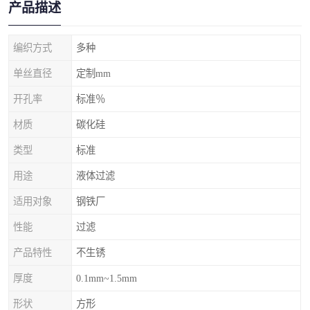
产品描述
编织方式
多种
单丝直径
定制mm
开孔率
标准％
材质
碳化硅
类型
标准
用途
液体过滤
适用对象
钢铁厂
性能
过滤
产品特性
不生锈
厚度
0.1mm~1.5mm
形状
方形