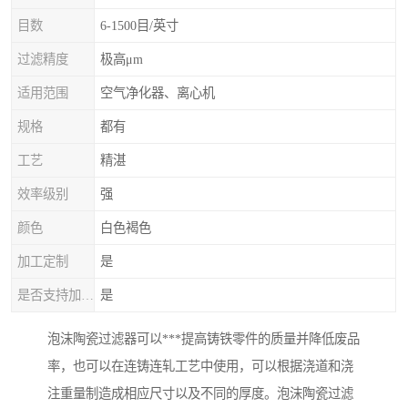
目数
6-1500目/英寸
过滤精度
极高μm
适用范围
空气净化器、离心机
规格
都有
工艺
精湛
效率级别
强
颜色
白色褐色
加工定制
是
是否支持加工定制
是
泡沫陶瓷过滤器可以***提高铸铁零件的质量并降低废品
率，也可以在连铸连轧工艺中使用，可以根据浇道和浇
注重量制造成相应尺寸以及不同的厚度。泡沫陶瓷过滤