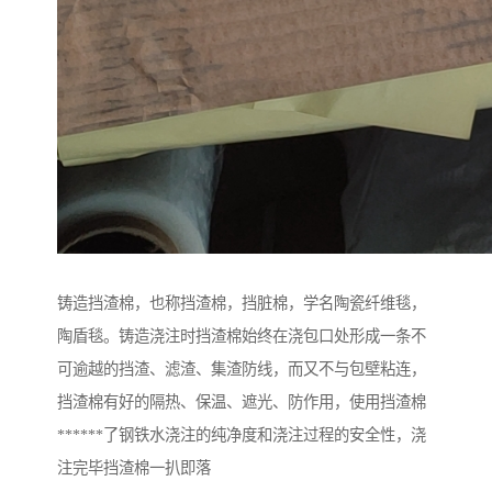
铸造挡渣棉，也称挡渣棉，挡脏棉，学名陶瓷纤维毯，
陶盾毯。铸造浇注时挡渣棉始终在浇包口处形成一条不
可逾越的挡渣、滤渣、集渣防线，而又不与包壁粘连，
挡渣棉有好的隔热、保温、遮光、防作用，使用挡渣棉
******了钢铁水浇注的纯净度和浇注过程的安全性，浇
注完毕挡渣棉一扒即落