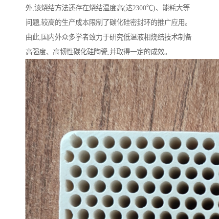
外,该烧结方法还存在烧结温度高(达2300℃)、能耗大等
问题,较高的生产成本限制了碳化硅密封环的推广应用。
由此,国内外众多学者致力于研究低温液相烧结技术制备
高强度、高韧性碳化硅陶瓷,并取得一定的成效。