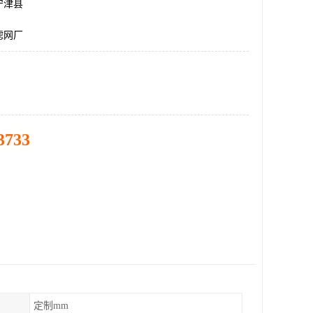
宁津县
滤网厂
3733
定制mm