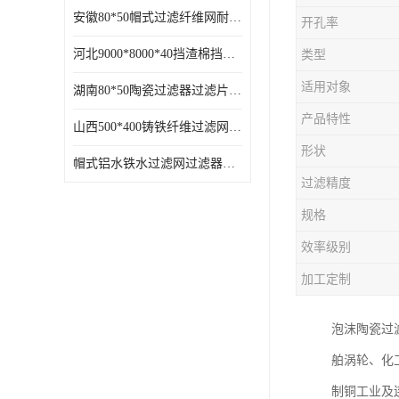
安徽80*50帽式过滤纤维网耐高温
开孔率
河北9000*8000*40挡渣棉挡渣效果好耐高温
类型
适用对象
湖南80*50陶瓷过滤器过滤片过滤网效果好耐高温
产品特性
山西500*400铸铁纤维过滤网方形网圆形网
形状
帽式铝水铁水过滤网过滤器耐高温
过滤精度
规格
效率级别
加工定制
泡沫陶瓷过
舶涡轮、化
制铜工业及