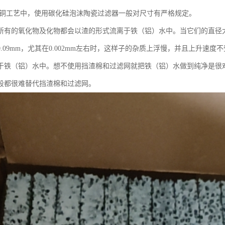
铸铜工艺中，使用碳化硅泡沫陶瓷过滤器一般对尺寸有严格规定。
所有的氧化物及化物都会以渣的形式流离于铁（铝）水中。当它们的直径大
0.09mm，尤其在0.002mm左右时，这样子的杂质上浮慢，并且上升速
于铁（铝）水中。想不使用挡渣棉和过滤网就把铁（铝）水做到纯净是很
段都很难替代挡渣棉和过滤网。