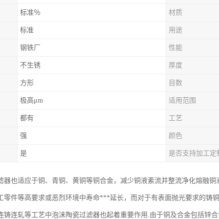
标准％
材质
标准
用途
钢铁厂
性能
不生锈
厚度
方形
目数
极高μm
适用范围
都有
工艺
强
颜色
是
是否支持加工定
滤器也适应于铜、青铜、黄铜等铜合金，减少铜液紊流并整流净化熔融铜
工零件等高要求或恶烈环境中寿命***延长，而对于有表面抛光要求的铸
连铸连轧等工艺中泡沫陶瓷过滤器也起着重要作用.由于铜及合金包括锌