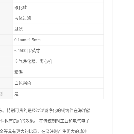
碳化硅
液体过滤
过滤
0.1mm~1.5mm
6-1500目/英寸
空气净化器、离心机
精湛
白色褐色
制
是
液。特别可贵的是经过过滤净化的铜铸件在海洋船
铜件也有良好的效果。 在传统制铜工业和电气电子
合金等具有更大的比重，在浇注时产生更大的热冲