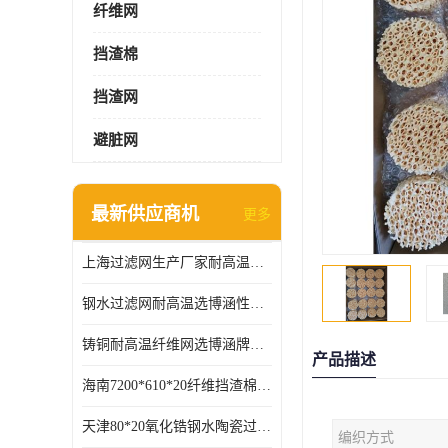
纤维网
挡渣棉
挡渣网
避脏网
最新供应商机
更多
上海过滤网生产厂家耐高温可定制供应及时
钢水过滤网耐高温选博涵性能稳定价格合适
铸铜耐高温纤维网选博涵牌质量稳定
产品描述
海南7200*610*20纤维挡渣棉耐高温
天津80*20氧化锆钢水陶瓷过滤器过滤效果明显
编织方式