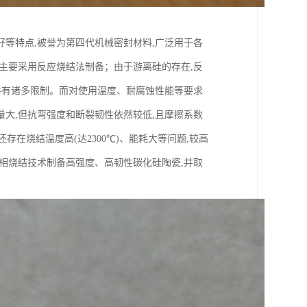
等特点,被誉为第四代机械密封材料,广泛用于各
主要采用反应烧结法制备；由于游离硅的存在,反
件有诸多限制。而对使用温度、耐腐蚀性能等要求
大,但抗弯强度和断裂韧性依然较低,且摩擦系数
存在烧结温度高(达2300℃)、能耗大等问题,较高
相烧结技术制备高强度、高韧性碳化硅陶瓷,并取