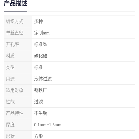
产品描述
编织方式
多种
单丝直径
定制mm
开孔率
标准％
材质
碳化硅
类型
标准
用途
液体过滤
适用对象
钢铁厂
性能
过滤
产品特性
不生锈
厚度
0.1mm~1.5mm
形状
方形