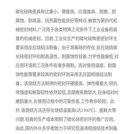
碳化硅陶瓷具有比重小、硬度高、比强度高、耐磨、耐
腐蚀、耐高温、抗热震性能良好等特点,被誉为第四代机
械密封材料,广泛用于各类特殊工况条件下工业设备和装
置的机械密封。目前,工业化生产的碳化硅陶瓷密封环主
要采用反应烧结法制备；由于游离硅的存在,反应烧结碳
化硅密封环的耐高温性、耐腐蚀性较差,力学性能偏低,对
应用环境和工况条件有诸多限制。而对使用温度、耐腐
蚀性能等要求较高的密封环则采用无压固相烧结法制
备；该烧结方法制得的密封环硬度高、弹性模量大,但抗
弯强度和断裂韧性依然较低,且摩擦系数较大,自身组对时
磨损量大,在使用过程中的可靠性差,工作寿命较短；此
外,该烧结方法还存在烧结温度高(达2300℃)、能耗大等
问题,较高的生产成本限制了碳化硅密封环的推广应用。
由此,国内外众多学者致力于研究低温液相烧结技术制备