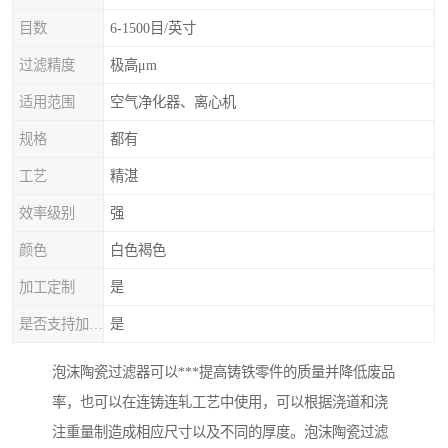
目数
6-1500目/英寸
过滤精度
极高μm
适用范围
空气净化器、离心机
规格
都有
工艺
精湛
效率级别
强
颜色
白色褐色
加工定制
是
是否支持加工定制
是
泡沫陶瓷过滤器可以***提高铸铁零件的质量并降低废品
率，也可以在连铸连轧工艺中使用，可以根据浇道和浇
注重量制造成相应尺寸以及不同的厚度。泡沫陶瓷过滤