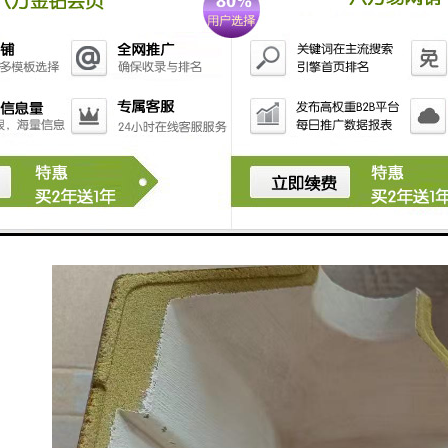
可以通过正常扒渣去除；当直径小于0.09mm，尤其在
0.002mm左右时，这样子的杂质上浮慢，并且上升速度
不受自重制约，而是受铁（铝）水具有黏性这一特点制
约而悬浮于铁（铝）水中。想不使用挡渣棉和过滤网就
把铁（铝）水做到纯净是很难的，所以挡渣棉和过滤网
的使用是很有必要的，无论什么手段都很难替代挡渣棉
和过滤网。