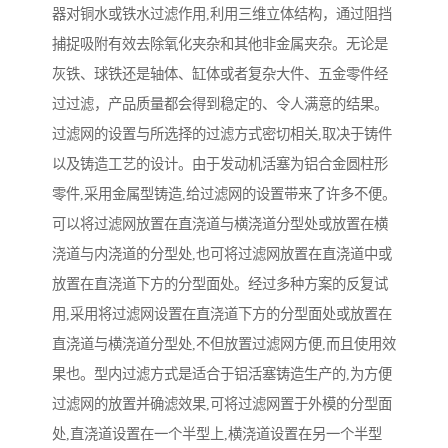
器对铜水或铁水过滤作用,利用三维立体结构，通过阻挡
捕捉吸附有效去除氧化夹杂和其他非金属夹杂。无论是
灰铁、球铁还是轴体、缸体或者复杂大件、五金零件经
过过滤，产品质量都会得到稳定的、令人满意的结果。
过滤网的设置与所选择的过滤方式密切相关,取决于铸件
以及铸造工艺的设计。由于发动机活塞为铝合金圆柱形
零件,采用金属型铸造,给过滤网的设置带来了许多不便。
可以将过滤网放置在直浇道与横浇道分型处或放置在横
浇道与内浇道的分型处,也可将过滤网放置在直浇道中或
放置在直浇道下方的分型面处。经过多种方案的反复试
用,采用将过滤网设置在直浇道下方的分型面处或放置在
直浇道与横浇道分型处,不但放置过滤网方便,而且使用效
果也。型内过滤方式是适合于铝活塞铸造生产的,为方便
过滤网的放置并确滤效果,可将过滤网置于外模的分型面
处,直浇道设置在一个半型上,横浇道设置在另一个半型