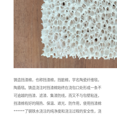
铸造挡渣棉，也称挡渣棉，挡脏棉，学名陶瓷纤维毯，
陶盾毯。铸造浇注时挡渣棉始终在浇包口处形成一条不
可逾越的挡渣、滤渣、集渣防线，而又不与包壁粘连，
挡渣棉有好的隔热、保温、遮光、防作用，使用挡渣棉
******了钢铁水浇注的纯净度和浇注过程的安全性，浇