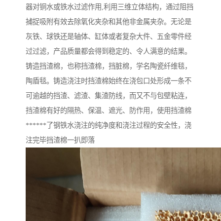
器对铜水或铁水过滤作用,利用三维立体结构，通过阻挡
捕捉吸附有效去除氧化夹杂和其他非金属夹杂。无论是
灰铁、球铁还是轴体、缸体或者复杂大件、五金零件经
过过滤，产品质量都会得到稳定的、令人满意的结果。
铸造挡渣棉，也称挡渣棉，挡脏棉，学名陶瓷纤维毯，
陶盾毯。铸造浇注时挡渣棉始终在浇包口处形成一条不
可逾越的挡渣、滤渣、集渣防线，而又不与包壁粘连，
挡渣棉有好的隔热、保温、遮光、防作用，使用挡渣棉
******了钢铁水浇注的纯净度和浇注过程的安全性，浇
注完毕挡渣棉一扒即落