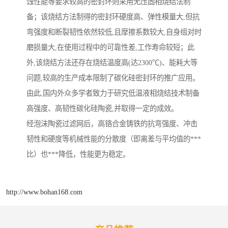
蚀性能等要求较高的密封环则采用无压固相烧结法制
备；该烧结方法制得的密封环硬度高、弹性模量大,但抗
弯强度和断裂韧性依然较低,且摩擦系数较大,自身组对时
磨损量大,在使用过程中的可靠性差,工作寿命较短；此
外,该烧结方法还存在烧结温度高(达2300℃)、能耗大等
问题,较高的生产成本限制了碳化硅密封环的推广应用。
由此,国内外众多学者致力于研究低温液相烧结技术制备
高强度、高韧性碳化硅陶瓷,并取得一定的成效。
经泡沫陶瓷过滤网后，高铬合金铸铁的抗弯强度、冲击
韧性和硬度等机械性能的分散度（即离差与平均值的***
比）也***降低，性能更为稳定。
http://www.bohan168.com