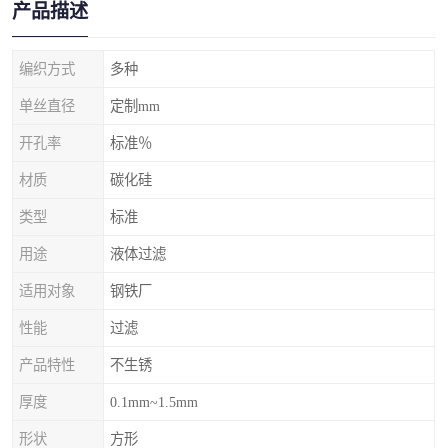
产品描述
编织方式
多种
单丝直径
定制mm
开孔率
标准％
材质
碳化硅
类型
标准
用途
液体过滤
适用对象
钢铁厂
性能
过滤
产品特性
不生锈
厚度
0.1mm~1.5mm
形状
方形