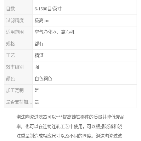
目数
6-1500目/英寸
过滤精度
极高μm
适用范围
空气净化器、离心机
规格
都有
工艺
精湛
效率级别
强
颜色
白色褐色
加工定制
是
是否支持加工定制
是
泡沫陶瓷过滤器可以***提高铸铁零件的质量并降低废品
率，也可以在连铸连轧工艺中使用，可以根据浇道和浇
注重量制造成相应尺寸以及不同的厚度。泡沫陶瓷过滤