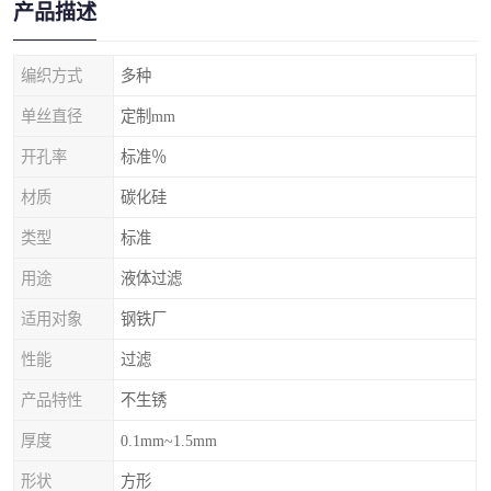
产品描述
编织方式
多种
单丝直径
定制mm
开孔率
标准％
材质
碳化硅
类型
标准
用途
液体过滤
适用对象
钢铁厂
性能
过滤
产品特性
不生锈
厚度
0.1mm~1.5mm
形状
方形