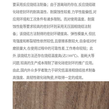
要采用反应烧结法制备；由于游离硅的存在,反应烧结碳
化硅密封环的耐高温性、耐腐蚀性较差,力学性能偏低,对
应用环境和工况条件有诸多限制。而对使用温度、耐腐
蚀性能等要求较高的密封环则采用无压固相烧结法制
备；该烧结方法制得的密封环硬度高、弹性模量大,但抗
弯强度和断裂韧性依然较低,且摩擦系数较大,自身组对时
磨损量大,在使用过程中的可靠性差,工作寿命较短；此
外,该烧结方法还存在烧结温度高(达2300℃)、能耗大等
问题,较高的生产成本限制了碳化硅密封环的推广应用。
由此,国内外众多学者致力于研究低温液相烧结技术制备
高强度、高韧性碳化硅陶瓷,并取得一定的成效。