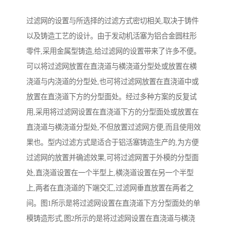
过滤网的设置与所选择的过滤方式密切相关,取决于铸件
以及铸造工艺的设计。由于发动机活塞为铝合金圆柱形
零件,采用金属型铸造,给过滤网的设置带来了许多不便。
可以将过滤网放置在直浇道与横浇道分型处或放置在横
浇道与内浇道的分型处,也可将过滤网放置在直浇道中或
放置在直浇道下方的分型面处。经过多种方案的反复试
用,采用将过滤网设置在直浇道下方的分型面处或放置在
直浇道与横浇道分型处,不但放置过滤网方便,而且使用效
果也。型内过滤方式是适合于铝活塞铸造生产的,为方便
过滤网的放置并确滤效果,可将过滤网置于外模的分型面
处,直浇道设置在一个半型上,横浇道设置在另一个半型
上,两者在直浇道的下端交汇,过滤网垂直放置在两者之
间。图1所示是将过滤网设置在直浇道下方分型面处的单
模铸造形式,图2所示的是将过滤网设置在直浇道与横浇