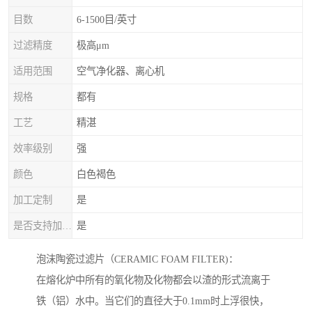
目数
6-1500目/英寸
过滤精度
极高μm
适用范围
空气净化器、离心机
规格
都有
工艺
精湛
效率级别
强
颜色
白色褐色
加工定制
是
是否支持加工定制
是
泡沫陶瓷过滤片（CERAMIC FOAM FILTER)：
在熔化炉中所有的氧化物及化物都会以渣的形式流离于
铁（铝）水中。当它们的直径大于0.1mm时上浮很快，