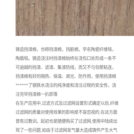
铸造挡渣棉，也称挡渣棉，挡脏棉，学名陶瓷纤维毯，
陶盾毯。铸造浇注时挡渣棉始终在浇包口处形成一条不
可逾越的挡渣、滤渣、集渣防线，而又不与包壁粘连，
挡渣棉有好的隔热、保温、遮光、防作用，使用挡渣棉
******了钢铁水浇注的纯净度和浇注过程的安全性，浇
注完毕挡渣棉一扒即落
在生产应用中,过滤方式及过滤网设置形式确定以后,纤维
过滤网的质量对使用效果的影响是不容忽视的,在这方面
曾有过教训。起初也是随便购买了过滤网,使用中陆续出
现了一些问题,如由于过滤网发气量大造成铸件产生大气