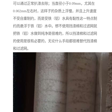
可以通过正常扒渣去除；当直径小于0.09mm，尤其在
0.002mm左右时，这样子的杂质上浮慢，并且上升速度
不受自重制约，而是受铁（铝）水具有黏性这一特点制
约而悬浮于铁（铝）水中。想不使用挡渣棉和过滤网就
把铁（铝）水做到纯净是很难的，所以挡渣棉和过滤网
的使用是很有必要的，无论什么手段都很难替代挡渣棉
和过滤网。