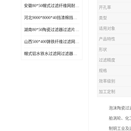
安徽80*50帽式过滤纤维网耐高温
开孔率
河北9000*8000*40挡渣棉挡渣效果好耐高温
类型
适用对象
湖南80*50陶瓷过滤器过滤片过滤网效果好耐高温
产品特性
山西500*400铸铁纤维过滤网方形网圆形网
形状
帽式铝水铁水过滤网过滤器耐高温
过滤精度
规格
效率级别
加工定制
泡沫陶瓷过
舶涡轮、化
制铜工业及