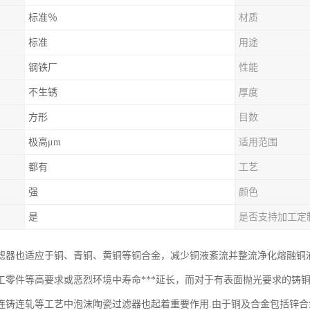
标准％
材质
标准
用途
钢铁厂
性能
不生锈
厚度
方形
目数
极高μm
适用范围
都有
工艺
强
颜色
是
是否支持加工定
滤器也适应于铜、青铜、黄铜等铜合金，减少铜液紊流并整流净化熔融铜
工零件等高要求或恶烈环境中寿命***延长，而对于有表面抛光要求的铸
连铸连轧等工艺中泡沫陶瓷过滤器也起着重要作用.由于铜及合金包括锌