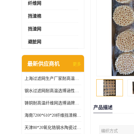
纤维网
挡渣棉
挡渣网
避脏网
最新供应商机
更多
上海过滤网生产厂家耐高温可定制供应及时
钢水过滤网耐高温选博涵性能稳定价格合适
铸铜耐高温纤维网选博涵牌质量稳定
产品描述
海南7200*610*20纤维挡渣棉耐高温
天津80*20氧化锆钢水陶瓷过滤器过滤效果明显
编织方式