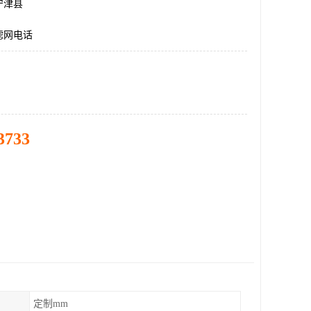
宁津县
滤网电话
3733
定制mm