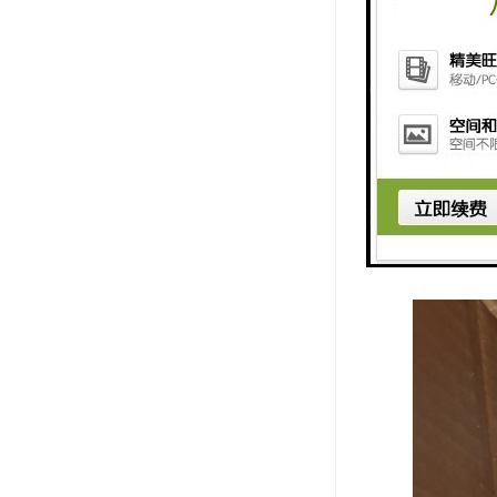
铸造挡渣棉
渣防线，而
性，浇注完