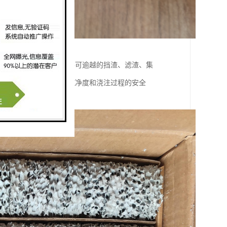
终在浇包口处形成一条不可逾越的挡渣、滤渣、集
****了钢铁水浇注的纯净度和浇注过程的安全