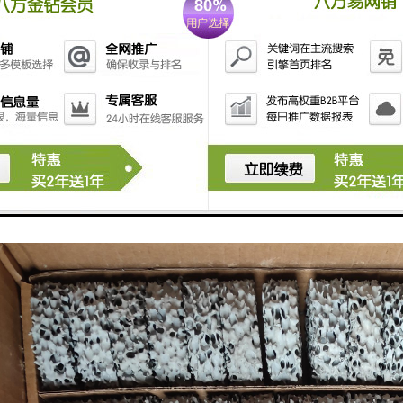
，也称挡渣棉，挡脏棉，学名陶瓷纤维毯，陶盾毯。铸造浇注时挡渣棉始
又不与包壁粘连，挡渣棉有好的隔热、保温、遮光、防作用，使用挡渣棉**
毕挡渣棉一扒即落