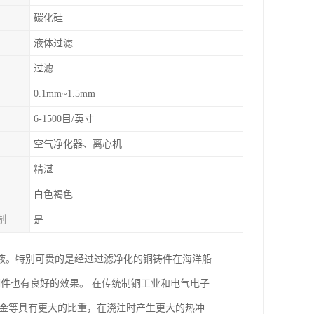
碳化硅
液体过滤
过滤
0.1mm~1.5mm
6-1500目/英寸
空气净化器、离心机
精湛
白色褐色
制
是
液。特别可贵的是经过过滤净化的铜铸件在海洋船
铜件也有良好的效果。 在传统制铜工业和电气电子
合金等具有更大的比重，在浇注时产生更大的热冲