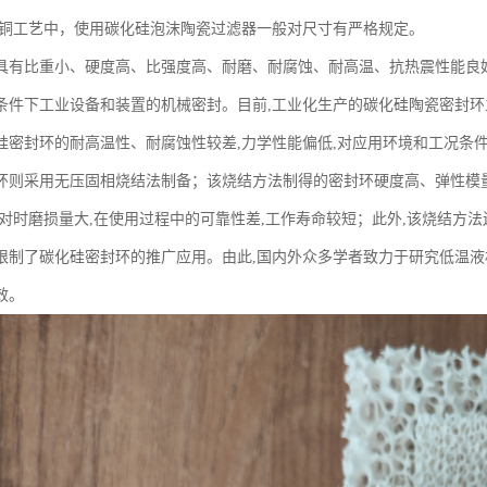
铸铜工艺中，使用碳化硅泡沫陶瓷过滤器一般对尺寸有严格规定。
具有比重小、硬度高、比强度高、耐磨、耐腐蚀、耐高温、抗热震性能良好
条件下工业设备和装置的机械密封。目前,工业化生产的碳化硅陶瓷密封环
硅密封环的耐高温性、耐腐蚀性较差,力学性能偏低,对应用环境和工况条
环则采用无压固相烧结法制备；该烧结方法制得的密封环硬度高、弹性模量
对时磨损量大,在使用过程中的可靠性差,工作寿命较短；此外,该烧结方法还
限制了碳化硅密封环的推广应用。由此,国内外众多学者致力于研究低温液
效。