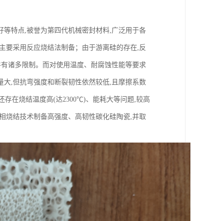
等特点,被誉为第四代机械密封材料,广泛用于各
主要采用反应烧结法制备；由于游离硅的存在,反
件有诸多限制。而对使用温度、耐腐蚀性能等要求
大,但抗弯强度和断裂韧性依然较低,且摩擦系数
存在烧结温度高(达2300℃)、能耗大等问题,较高
相烧结技术制备高强度、高韧性碳化硅陶瓷,并取