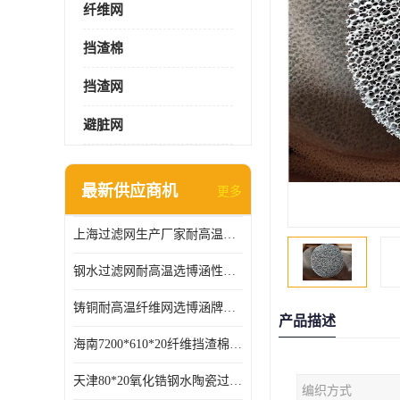
纤维网
挡渣棉
挡渣网
避脏网
最新供应商机
更多
上海过滤网生产厂家耐高温可定制供应及时
钢水过滤网耐高温选博涵性能稳定价格合适
铸铜耐高温纤维网选博涵牌质量稳定
产品描述
海南7200*610*20纤维挡渣棉耐高温
天津80*20氧化锆钢水陶瓷过滤器过滤效果明显
编织方式