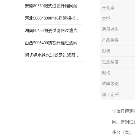
安徽80*50帽式过滤纤维网耐高温
开孔率
河北9000*8000*40挡渣棉挡渣效果好耐高温
类型
适用对象
湖南80*50陶瓷过滤器过滤片过滤网效果好耐高温
产品特性
山西500*400铸铁纤维过滤网方形网圆形网
形状
帽式铝水铁水过滤网过滤器耐高温
过滤精度
规格
效率级别
加工定制
宁津县博涵
网、铸钢过
多台（套)