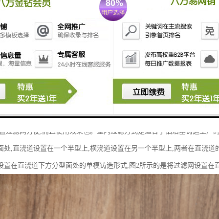
置与所选择的过滤方式密切相关,取决于铸件以及铸造工艺的设计。由于发
置带来了许多不便。可以将过滤网放置在直浇道与横浇道分型处或放置在
在直浇道下方的分型面处。经过多种方案的反复试用,采用将过滤网设置
放置过滤网方便,而且使用效果也。型内过滤方式是适合于铝活塞铸造生产的
面处,直浇道设置在一个半型上,横浇道设置在另一个半型上,两者在直浇道
设置在直浇道下方分型面处的单模铸造形式,图2所示的是将过滤网设置在