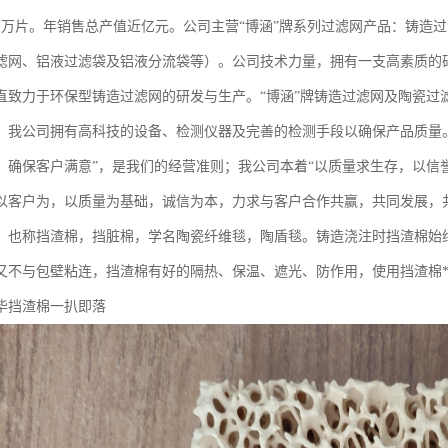
0多万片。年销售总产值近亿元。公司主营“博涵”牌系列过滤网产品：铸造
滤网、铝液过滤袋及铝液分流袋等）。公司技术力量，拥有一支高素质的
直致力于环保型铸造过滤网的研发与生产。“博涵”牌铸造过滤网及陶瓷过滤网
。我公司拥有高科技的设备、检测仪器及完善的检测手段以确保产品质量。
，确保客户满意”，是我们的经营准则；我公司本着“以质量求生存，以信
以客户为，以质量为基础，诚信为本，力求与客户合作共赢，共同发展，
，也称挡渣棉，挡脏棉，学名陶瓷纤维毯，陶盾毯。铸造浇注时挡渣棉始
又不与包壁粘连，挡渣棉有好的隔热、保温、遮光、防作用，使用挡渣棉**
毕挡渣棉一扒即落