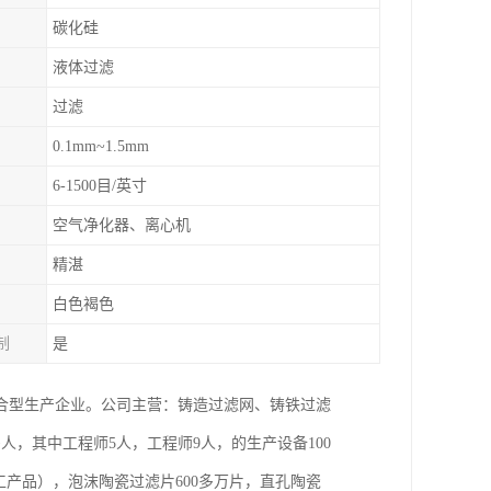
碳化硅
液体过滤
过滤
0.1mm~1.5mm
6-1500目/英寸
空气净化器、离心机
精湛
白色褐色
制
是
合型生产企业。公司主营：铸造过滤网、铸铁过滤
人，其中工程师5人，工程师9人，的生产设备100
工产品），泡沫陶瓷过滤片600多万片，直孔陶瓷