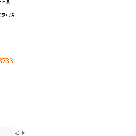
宁津县
滤网电话
3733
定制mm