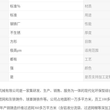
标准％
材质
标准
用途
钢铁厂
性能
不生锈
厚度
方形
目数
极高μm
适用范围
都有
工艺
强
颜色
是
是否支持加工定
机械有限公司是一家集研发、生产、销售、服务为一体的现代化环保型综
滤网和灰铁铸件、球墨铸铁件等。公司占地面积一万多平方米，员工100多
。年产销铸造纤维过滤网360多万平方米（含铝液分流袋、过滤网帽等深加