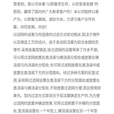
营准则；我公司本着“以质量求生存，以信誉谋发展”的
原则，赢得了国内外广大新老客户的！本公司始终以客
户为，以质量为基础，诚信为本，力求与客户合作共
赢，共同发展，共创！
过滤网的设置与所选择的过滤方式密切相关,取决于铸件
以及铸造工艺的设计。由于发动机活塞为铝合金圆柱形
零件,采用金属型铸造,给过滤网的设置带来了许多不便。
可以将过滤网放置在直浇道与横浇道分型处或放置在横
浇道与内浇道的分型处,也可将过滤网放置在直浇道中或
放置在直浇道下方的分型面处。经过多种方案的反复试
用,采用将过滤网设置在直浇道下方的分型面处或放置在
直浇道与横浇道分型处,不但放置过滤网方便,而且使用效
果也。型内过滤方式是适合于铝活塞铸造生产的,为方便
过滤网的放置并确滤效果,可将过滤网置于外模的分型面
处,直浇道设置在一个半型上,横浇道设置在另一个半型