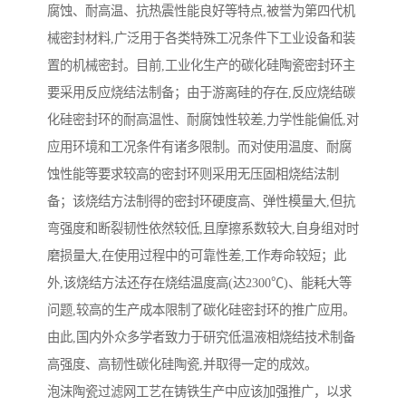
腐蚀、耐高温、抗热震性能良好等特点,被誉为第四代机
械密封材料,广泛用于各类特殊工况条件下工业设备和装
置的机械密封。目前,工业化生产的碳化硅陶瓷密封环主
要采用反应烧结法制备；由于游离硅的存在,反应烧结碳
化硅密封环的耐高温性、耐腐蚀性较差,力学性能偏低,对
应用环境和工况条件有诸多限制。而对使用温度、耐腐
蚀性能等要求较高的密封环则采用无压固相烧结法制
备；该烧结方法制得的密封环硬度高、弹性模量大,但抗
弯强度和断裂韧性依然较低,且摩擦系数较大,自身组对时
磨损量大,在使用过程中的可靠性差,工作寿命较短；此
外,该烧结方法还存在烧结温度高(达2300℃)、能耗大等
问题,较高的生产成本限制了碳化硅密封环的推广应用。
由此,国内外众多学者致力于研究低温液相烧结技术制备
高强度、高韧性碳化硅陶瓷,并取得一定的成效。
泡沫陶瓷过滤网工艺在铸铁生产中应该加强推广，以求