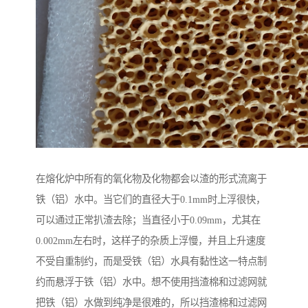
在熔化炉中所有的氧化物及化物都会以渣的形式流离于
铁（铝）水中。当它们的直径大于0.1mm时上浮很快，
可以通过正常扒渣去除；当直径小于0.09mm，尤其在
0.002mm左右时，这样子的杂质上浮慢，并且上升速度
不受自重制约，而是受铁（铝）水具有黏性这一特点制
约而悬浮于铁（铝）水中。想不使用挡渣棉和过滤网就
把铁（铝）水做到纯净是很难的，所以挡渣棉和过滤网