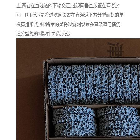
上,两者在直浇道的下端交汇,过滤网垂直放置在两者之
间。图1所示是将过滤网设置在直浇道下方分型面处的单
模铸造形式,图2所示的是将过滤网设置在直浇道与横浇
道分型处的1模2件铸造形式。