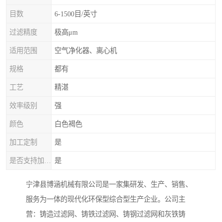
目数
6-1500目/英寸
过滤精度
极高μm
适用范围
空气净化器、离心机
规格
都有
工艺
精湛
效率级别
强
颜色
白色褐色
加工定制
是
是否支持加工定制
是
宁津县博涵机械有限公司是一家集研发、生产、销售、
服务为一体的现代化环保型综合型生产企业。公司主
营：铸造过滤网、铸铁过滤网、铸钢过滤网和灰铁铸