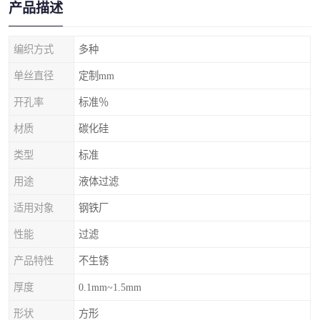
产品描述
编织方式
多种
单丝直径
定制mm
开孔率
标准％
材质
碳化硅
类型
标准
用途
液体过滤
适用对象
钢铁厂
性能
过滤
产品特性
不生锈
厚度
0.1mm~1.5mm
形状
方形