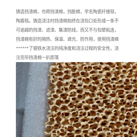
铸造挡渣棉，也称挡渣棉，挡脏棉，学名陶瓷纤维毯，
陶盾毯。铸造浇注时挡渣棉始终在浇包口处形成一条不
可逾越的挡渣、滤渣、集渣防线，而又不与包壁粘连，
挡渣棉有好的隔热、保温、遮光、防作用，使用挡渣棉
******了钢铁水浇注的纯净度和浇注过程的安全性，浇
注完毕挡渣棉一扒即落