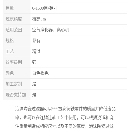
目数
6-1500目/英寸
过滤精度
极高μm
适用范围
空气净化器、离心机
规格
都有
工艺
精湛
效率级别
强
颜色
白色褐色
加工定制
是
是否支持加工定制
是
泡沫陶瓷过滤器可以***提高铸铁零件的质量并降低废品
率，也可以在连铸连轧工艺中使用，可以根据浇道和浇
注重量制造成相应尺寸以及不同的厚度。泡沫陶瓷过滤