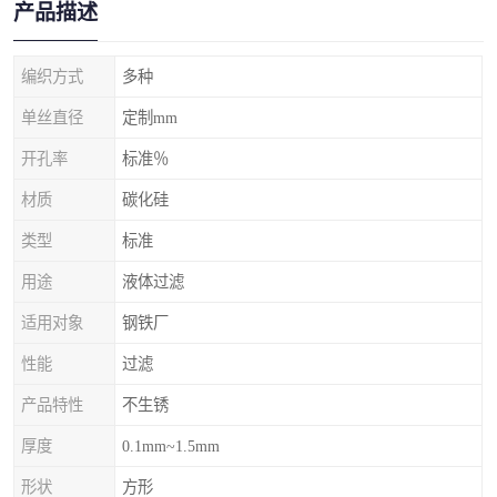
产品描述
编织方式
多种
单丝直径
定制mm
开孔率
标准％
材质
碳化硅
类型
标准
用途
液体过滤
适用对象
钢铁厂
性能
过滤
产品特性
不生锈
厚度
0.1mm~1.5mm
形状
方形