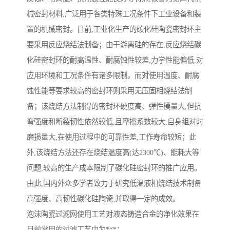
械密封材料,广泛用于各类特殊工况条件下工业设备和装
置的机械密封。目前,工业化生产的碳化硅陶瓷密封环主
要采用反应烧结法制备；由于游离硅的存在,反应烧结碳
化硅密封环的耐高温性、耐腐蚀性较差,力学性能偏低,对
应用环境和工况条件有诸多限制。而对使用温度、耐腐
蚀性能等要求较高的密封环则采用无压固相烧结法制
备；该烧结方法制得的密封环硬度高、弹性模量大,但抗
弯强度和断裂韧性依然较低,且摩擦系数较大,自身组对时
磨损量大,在使用过程中的可靠性差,工作寿命较短；此
外,该烧结方法还存在烧结温度高(达2300℃)、能耗大等
问题,较高的生产成本限制了碳化硅密封环的推广应用。
由此,国内外众多学者致力于研究低温液相烧结技术制备
高强度、高韧性碳化硅陶瓷,并取得一定的成效。
泡沫陶瓷过滤网使用工艺对液态铸造合金的净化效果在
目前常用的过滤工艺中为***；