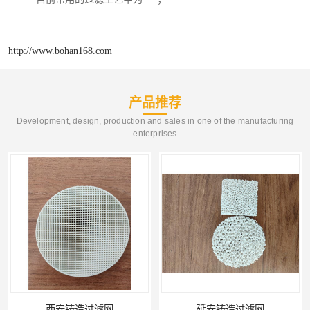
http://www.bohan168.com
产品推荐
Development, design, production and sales in one of the manufacturing
enterprises
延安铸造过滤网
喀什铸造过滤网