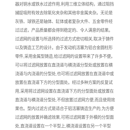
器对铜水或铁水过滤作用,利用三维立体结构，通过阻挡
捕捉吸附有效去除氧化夹杂和其他非金属夹杂。无论是
灰铁、球铁还是轴体、缸体或者复杂大件、五金零件经
过过滤，产品质量都会得到稳定的、令人满意的结果。
过滤网的设置与所选择的过滤方式密切相关,取决于铸件
以及铸造工艺的设计。由于发动机活塞为铝合金圆柱形
零件,采用金属型铸造,给过滤网的设置带来了许多不便。
可以将过滤网放置在直浇道与横浇道分型处或放置在横
浇道与内浇道的分型处,也可将过滤网放置在直浇道中或
放置在直浇道下方的分型面处。经过多种方案的反复试
用,采用将过滤网设置在直浇道下方的分型面处或放置在
直浇道与横浇道分型处,不但放置过滤网方便,而且使用效
果也。型内过滤方式是适合于铝活塞铸造生产的,为方便
过滤网的放置并确滤效果,可将过滤网置于外模的分型面
处,直浇道设置在一个半型上,横浇道设置在另一个半型