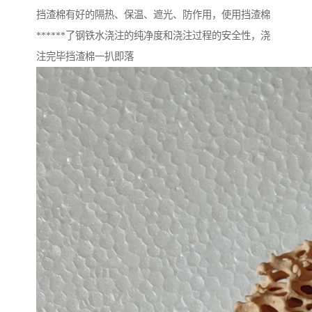
挡渣棉有好的隔热、保温、遮光、防作用，使用挡渣棉
******了钢铁水浇注的纯净度和浇注过程的安全性，浇
注完毕挡渣棉一扒即落