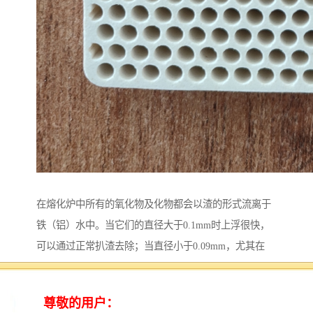
在熔化炉中所有的氧化物及化物都会以渣的形式流离于
铁（铝）水中。当它们的直径大于0.1mm时上浮很快，
可以通过正常扒渣去除；当直径小于0.09mm，尤其在
0.002mm左右时，这样子的杂质上浮慢，并且上升速度
不受自重制约，而是受铁（铝）水具有黏性这一特点制
约而悬浮于铁（铝）水中。想不使用挡渣棉和过滤网就