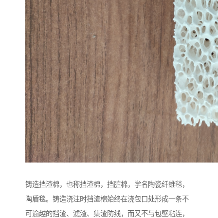
铸造挡渣棉，也称挡渣棉，挡脏棉，学名陶瓷纤维毯，
陶盾毯。铸造浇注时挡渣棉始终在浇包口处形成一条不
可逾越的挡渣、滤渣、集渣防线，而又不与包壁粘连，