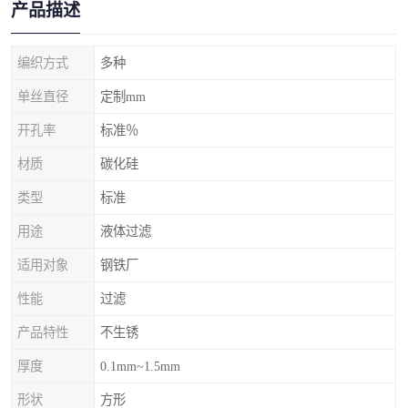
产品描述
编织方式
多种
单丝直径
定制mm
开孔率
标准％
材质
碳化硅
类型
标准
用途
液体过滤
适用对象
钢铁厂
性能
过滤
产品特性
不生锈
厚度
0.1mm~1.5mm
形状
方形