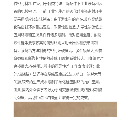
械密封材料,广泛用于各类特殊工况条件下工业设备和装
置的机械密封。目前,工业化生产的碳化硅陶瓷密封环主
要采用反应烧结法制备；由于游离硅的存在,反应烧结碳
化硅密封环的耐高温性、耐腐蚀性较差,力学性能偏低,对
应用环境和工况条件有诸多限制。而对使用温度、耐腐
蚀性能等要求较高的密封环则采用无压固相烧结法制
备；该烧结方法制得的密封环硬度高、弹性模量大,但抗
弯强度和断裂韧性依然较低,且摩擦系数较大,自身组对时
磨损量大,在使用过程中的可靠性差,工作寿命较短；此
外,该烧结方法还存在烧结温度高(达2300℃)、能耗大等
问题,较高的生产成本限制了碳化硅密封环的推广应用。
由此,国内外众多学者致力于研究低温液相烧结技术制备
高强度、高韧性碳化硅陶瓷,并取得一定的成效。