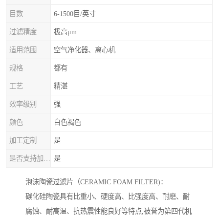
目数
6-1500目/英寸
过滤精度
极高μm
适用范围
空气净化器、离心机
规格
都有
工艺
精湛
效率级别
强
颜色
白色褐色
加工定制
是
是否支持加工定制
是
泡沫陶瓷过滤片（CERAMIC FOAM FILTER)：
碳化硅陶瓷具有比重小、硬度高、比强度高、耐磨、耐
腐蚀、耐高温、抗热震性能良好等特点,被誉为第四代机