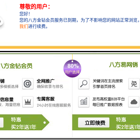
铸造挡渣棉，也称挡渣棉，挡脏棉，学名陶瓷纤维毯，
陶盾毯。铸造浇注时挡渣棉始终在浇包口处形成一条不
可逾越的挡渣、滤渣、集渣防线，而又不与包壁粘连，
挡渣棉有好的隔热、保温、遮光、防作用，使用挡渣棉
******了钢铁水浇注的纯净度和浇注过程的安全性，浇
注完毕挡渣棉一扒即落