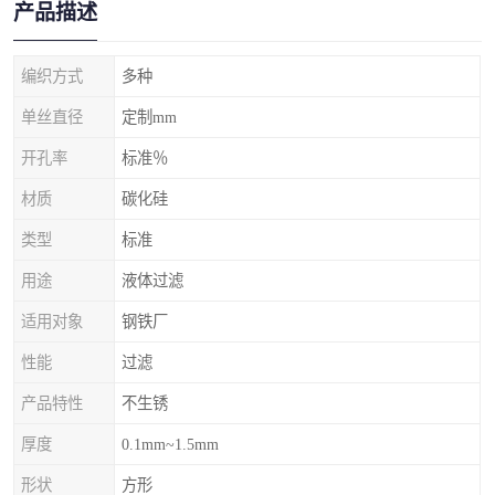
产品描述
编织方式
多种
单丝直径
定制mm
开孔率
标准％
材质
碳化硅
类型
标准
用途
液体过滤
适用对象
钢铁厂
性能
过滤
产品特性
不生锈
厚度
0.1mm~1.5mm
形状
方形