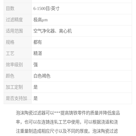
目数
6-1500目/英寸
过滤精度
极高μm
适用范围
空气净化器、离心机
规格
都有
工艺
精湛
效率级别
强
颜色
白色褐色
加工定制
是
是否支持加工定制
是
泡沫陶瓷过滤器可以***提高铸铁零件的质量并降低废品
率，也可以在连铸连轧工艺中使用，可以根据浇道和浇
注重量制造成相应尺寸以及不同的厚度。泡沫陶瓷过滤