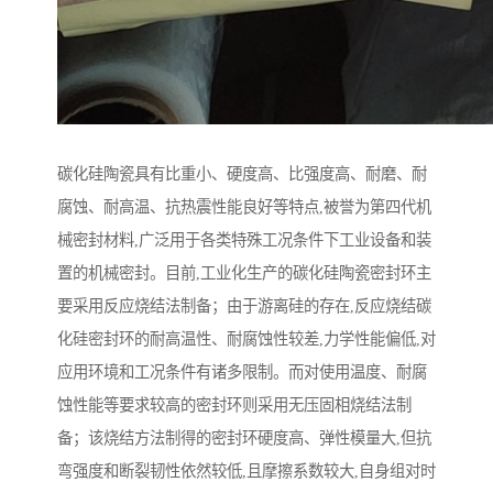
碳化硅陶瓷具有比重小、硬度高、比强度高、耐磨、耐
腐蚀、耐高温、抗热震性能良好等特点,被誉为第四代机
械密封材料,广泛用于各类特殊工况条件下工业设备和装
置的机械密封。目前,工业化生产的碳化硅陶瓷密封环主
要采用反应烧结法制备；由于游离硅的存在,反应烧结碳
化硅密封环的耐高温性、耐腐蚀性较差,力学性能偏低,对
应用环境和工况条件有诸多限制。而对使用温度、耐腐
蚀性能等要求较高的密封环则采用无压固相烧结法制
备；该烧结方法制得的密封环硬度高、弹性模量大,但抗
弯强度和断裂韧性依然较低,且摩擦系数较大,自身组对时