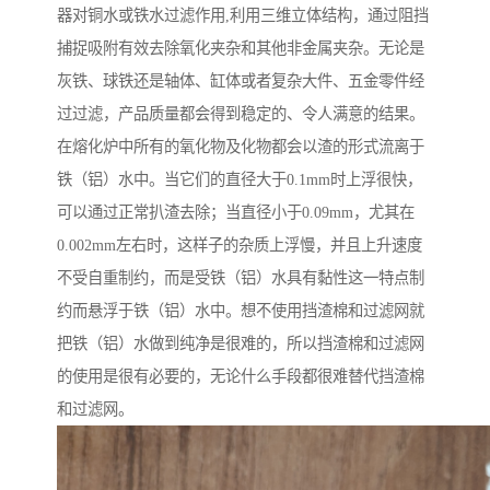
器对铜水或铁水过滤作用,利用三维立体结构，通过阻挡
捕捉吸附有效去除氧化夹杂和其他非金属夹杂。无论是
灰铁、球铁还是轴体、缸体或者复杂大件、五金零件经
过过滤，产品质量都会得到稳定的、令人满意的结果。
在熔化炉中所有的氧化物及化物都会以渣的形式流离于
铁（铝）水中。当它们的直径大于0.1mm时上浮很快，
可以通过正常扒渣去除；当直径小于0.09mm，尤其在
0.002mm左右时，这样子的杂质上浮慢，并且上升速度
不受自重制约，而是受铁（铝）水具有黏性这一特点制
约而悬浮于铁（铝）水中。想不使用挡渣棉和过滤网就
把铁（铝）水做到纯净是很难的，所以挡渣棉和过滤网
的使用是很有必要的，无论什么手段都很难替代挡渣棉
和过滤网。