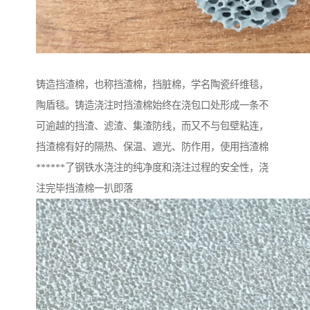
铸造挡渣棉，也称挡渣棉，挡脏棉，学名陶瓷纤维毯，
陶盾毯。铸造浇注时挡渣棉始终在浇包口处形成一条不
可逾越的挡渣、滤渣、集渣防线，而又不与包壁粘连，
挡渣棉有好的隔热、保温、遮光、防作用，使用挡渣棉
******了钢铁水浇注的纯净度和浇注过程的安全性，浇
注完毕挡渣棉一扒即落