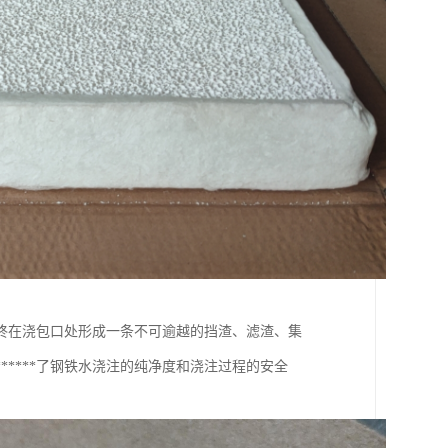
终在浇包口处形成一条不可逾越的挡渣、滤渣、集
****了钢铁水浇注的纯净度和浇注过程的安全