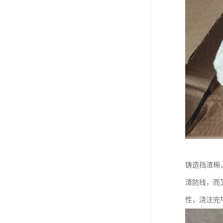
铸造挡渣棉
渣防线，而
性，浇注完