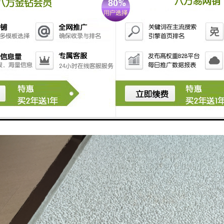
条件下工业设备和装置的机械密封。目前,工业化生产的碳化硅陶瓷密封环
硅密封环的耐高温性、耐腐蚀性较差,力学性能偏低,对应用环境和工况条
环则采用无压固相烧结法制备；该烧结方法制得的密封环硬度高、弹性模量
对时磨损量大,在使用过程中的可靠性差,工作寿命较短；此外,该烧结方法还
限制了碳化硅密封环的推广应用。由此,国内外众多学者致力于研究低温液
效。