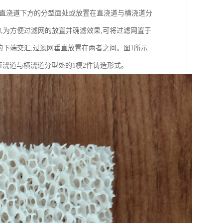
在直浇道下方的分型面处或放置在直浇道与横浇道分
,为方便过滤网的放置并确滤效果,可将过滤网置于
的下端交汇,过滤网垂直放置在两者之间。图1所示
直浇道与横浇道分型处的1模2件铸造形式。