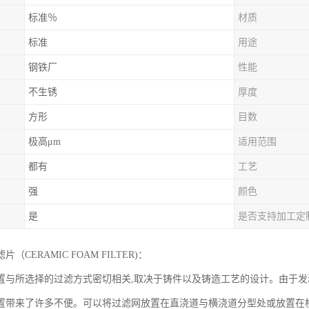
标准％
材质
标准
用途
钢铁厂
性能
不生锈
厚度
方形
目数
极高μm
适用范围
都有
工艺
强
颜色
是
是否支持加工定
（CERAMIC FOAM FILTER)：
置与所选择的过滤方式密切相关,取决于铸件以及铸造工艺的设计。由于发
置带来了许多不便。可以将过滤网放置在直浇道与横浇道分型处或放置在