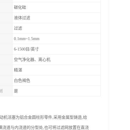
碳化硅
液体过滤
过滤
0.1mm~1.5mm
6-1500目/英寸
空气净化器、离心机
精湛
白色褐色
制
是
动机活塞为铝合金圆柱形零件,采用金属型铸造,给
横浇道与内浇道的分型处,也可将过滤网放置在直浇