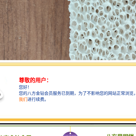
具有比重小、硬度高、比强度高、耐磨、耐腐蚀、耐高温、抗热震性能良好