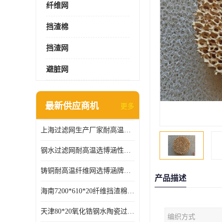
纤维网
挡渣棉
挡渣网
避脏网
最新供应商机
更多
上海过滤网生产厂家耐高温可定制供应及时
钢水过滤网耐高温选博涵性能稳定价格合适
铸铜耐高温纤维网选博涵牌质量稳定
产品描述
海南7200*610*20纤维挡渣棉耐高温
天津80*20氧化锆钢水陶瓷过滤器过滤效果明显
编织方式