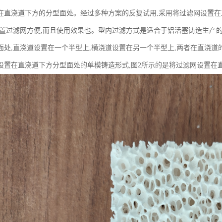
在直浇道下方的分型面处。经过多种方案的反复试用,采用将过滤网设置
放置过滤网方便,而且使用效果也。型内过滤方式是适合于铝活塞铸造生产的
面处,直浇道设置在一个半型上,横浇道设置在另一个半型上,两者在直浇道
设置在直浇道下方分型面处的单模铸造形式,图2所示的是将过滤网设置在