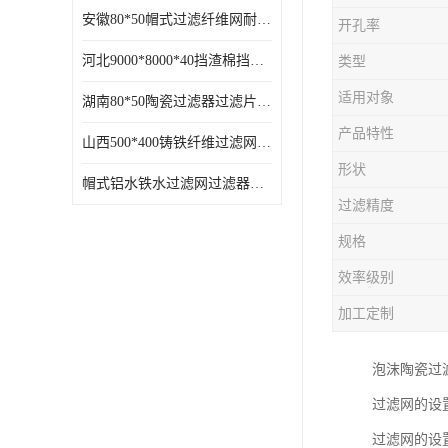
安徽80*50帽式过滤纤维网耐高温
开孔率
河北9000*8000*40挡渣棉挡渣效果好耐高温
类型
适用对象
湖南80*50陶瓷过滤器过滤片过滤网效果好耐高温
产品特性
山西500*400铸铁纤维过滤网方形网圆形网
形状
帽式铝水铁水过滤网过滤器耐高温
过滤精度
规格
效率级别
加工定制
泡沫陶瓷过滤片
过滤网的设
过滤网的设