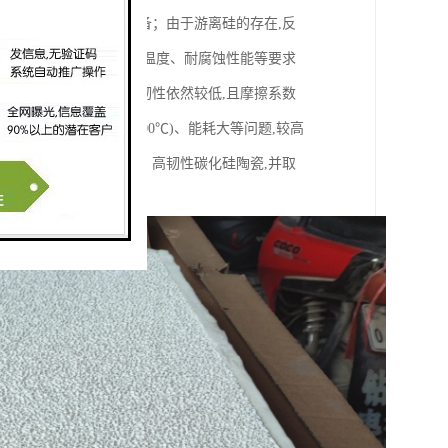
主要采用反应烧结法制备；由于游离硅的存在,反
件有诸多限制。而对使用温度、耐腐蚀性能等要求
大,但抗弯强度和断裂韧性依然较低,且摩擦系数
存在烧结温度高(达2300℃)、能耗大等问题,较高
相烧结技术制备高强度、高韧性碳化硅陶瓷,并取