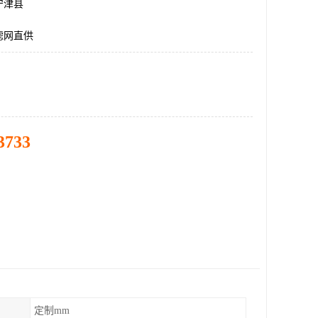
宁津县
滤网直供
3733
定制mm