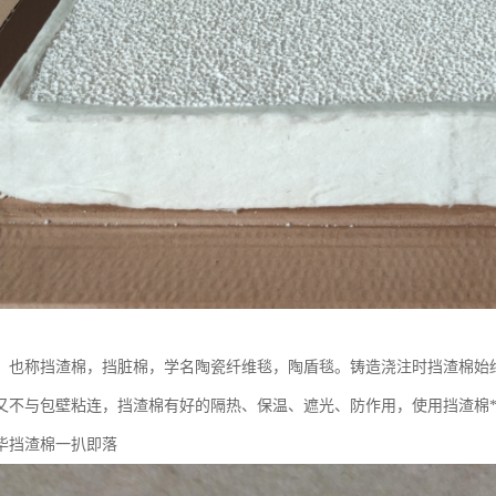
，也称挡渣棉，挡脏棉，学名陶瓷纤维毯，陶盾毯。铸造浇注时挡渣棉始
又不与包壁粘连，挡渣棉有好的隔热、保温、遮光、防作用，使用挡渣棉**
毕挡渣棉一扒即落