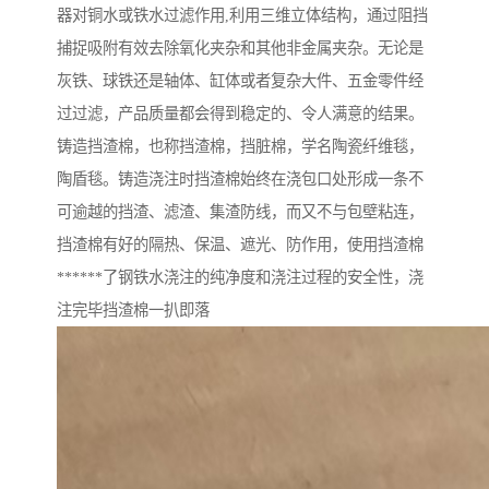
器对铜水或铁水过滤作用,利用三维立体结构，通过阻挡
捕捉吸附有效去除氧化夹杂和其他非金属夹杂。无论是
灰铁、球铁还是轴体、缸体或者复杂大件、五金零件经
过过滤，产品质量都会得到稳定的、令人满意的结果。
铸造挡渣棉，也称挡渣棉，挡脏棉，学名陶瓷纤维毯，
陶盾毯。铸造浇注时挡渣棉始终在浇包口处形成一条不
可逾越的挡渣、滤渣、集渣防线，而又不与包壁粘连，
挡渣棉有好的隔热、保温、遮光、防作用，使用挡渣棉
******了钢铁水浇注的纯净度和浇注过程的安全性，浇
注完毕挡渣棉一扒即落