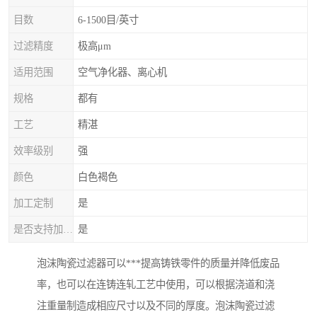
目数
6-1500目/英寸
过滤精度
极高μm
适用范围
空气净化器、离心机
规格
都有
工艺
精湛
效率级别
强
颜色
白色褐色
加工定制
是
是否支持加工定制
是
泡沫陶瓷过滤器可以***提高铸铁零件的质量并降低废品
率，也可以在连铸连轧工艺中使用，可以根据浇道和浇
注重量制造成相应尺寸以及不同的厚度。泡沫陶瓷过滤