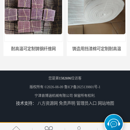
耐高温可定制铸钢纤维网
铸造用挡渣棉可定制耐高温
您是第
1582696
位访客
版权所有 ©2026-08-09
鲁ICP备2025139801号-1
宁津县博涵机械有限公司
保留所有权利.
技术支持：
八方资源网
免责声明
管理员入口
网站地图
西安铸造过滤网
延安铸造过滤网