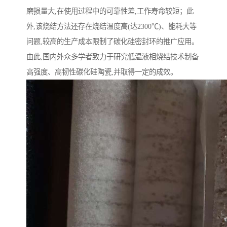
磨损量大,在使用过程中的可靠性差,工作寿命较短；此
外,该烧结方法还存在烧结温度高(达2300℃)、能耗大等
问题,较高的生产成本限制了碳化硅密封环的推广应用。
由此,国内外众多学者致力于研究低温液相烧结技术制备
高强度、高韧性碳化硅陶瓷,并取得一定的成效。