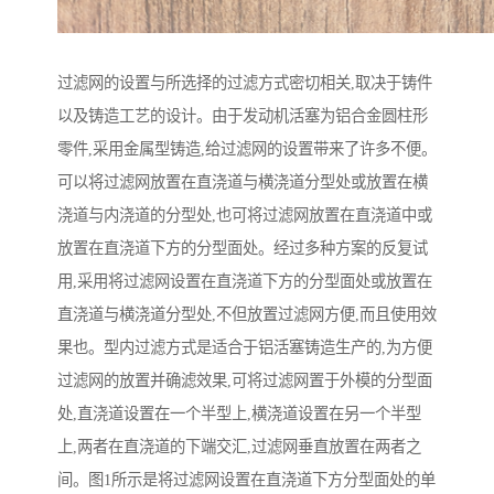
过滤网的设置与所选择的过滤方式密切相关,取决于铸件
以及铸造工艺的设计。由于发动机活塞为铝合金圆柱形
零件,采用金属型铸造,给过滤网的设置带来了许多不便。
可以将过滤网放置在直浇道与横浇道分型处或放置在横
浇道与内浇道的分型处,也可将过滤网放置在直浇道中或
放置在直浇道下方的分型面处。经过多种方案的反复试
用,采用将过滤网设置在直浇道下方的分型面处或放置在
直浇道与横浇道分型处,不但放置过滤网方便,而且使用效
果也。型内过滤方式是适合于铝活塞铸造生产的,为方便
过滤网的放置并确滤效果,可将过滤网置于外模的分型面
处,直浇道设置在一个半型上,横浇道设置在另一个半型
上,两者在直浇道的下端交汇,过滤网垂直放置在两者之
间。图1所示是将过滤网设置在直浇道下方分型面处的单