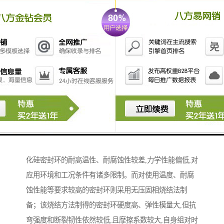
碳化硅陶瓷具有比重小、硬度高、比强度高、耐磨、耐
腐蚀、耐高温、抗热震性能良好等特点,被誉为第四代机
械密封材料,广泛用于各类特殊工况条件下工业设备和装
置的机械密封。目前,工业化生产的碳化硅陶瓷密封环主
要采用反应烧结法制备；由于游离硅的存在,反应烧结碳
化硅密封环的耐高温性、耐腐蚀性较差,力学性能偏低,对
应用环境和工况条件有诸多限制。而对使用温度、耐腐
蚀性能等要求较高的密封环则采用无压固相烧结法制
备；该烧结方法制得的密封环硬度高、弹性模量大,但抗
弯强度和断裂韧性依然较低,且摩擦系数较大,自身组对时