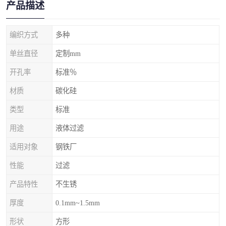
产品描述
编织方式
多种
单丝直径
定制mm
开孔率
标准％
材质
碳化硅
类型
标准
用途
液体过滤
适用对象
钢铁厂
性能
过滤
产品特性
不生锈
厚度
0.1mm~1.5mm
形状
方形