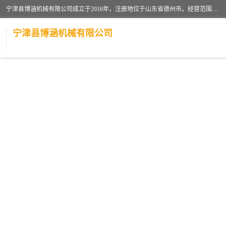
宁津县博涵机械有限公司成立于2016年，注册地位于山东省德州市。经营范围包括：机械设备研发、生产及销售，铸造用造型材料生产、销售，玻璃纤维及制品制造、销售，汽车零配件零售，机械零件、零部件加工，机械零件、零部件销售等；主要产品有：纤维过滤网,陶瓷过滤器,泡沫陶瓷过滤器,耐高温纤维过滤器,铸铁过滤器,铸铜过滤网,铸铝过滤网,铝轮毂过滤网,高效过滤网,高效陶瓷过滤网,高效纤维过滤网。
宁津县博涵机械有限公司