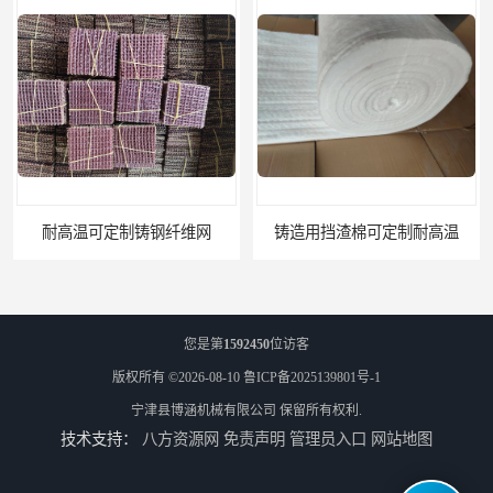
耐高温可定制铸钢纤维网
铸造用挡渣棉可定制耐高温
您是第
1592450
位访客
版权所有 ©2026-08-10
鲁ICP备2025139801号-1
宁津县博涵机械有限公司
保留所有权利.
技术支持：
八方资源网
免责声明
管理员入口
网站地图