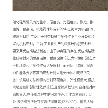
碳化硅陶瓷具有比重小、硬度高、比强度高、耐磨、耐
腐蚀、耐高温、抗热震性能良好等特点,被誉为第四代机
械密封材料,广泛用于各类特殊工况条件下工业设备和装
置的机械密封。目前,工业化生产的碳化硅陶瓷密封环主
要采用反应烧结法制备；由于游离硅的存在,反应烧结碳
化硅密封环的耐高温性、耐腐蚀性较差,力学性能偏低,对
应用环境和工况条件有诸多限制。而对使用温度、耐腐
蚀性能等要求较高的密封环则采用无压固相烧结法制
备；该烧结方法制得的密封环硬度高、弹性模量大,但抗
弯强度和断裂韧性依然较低,且摩擦系数较大,自身组对时
磨损量大,在使用过程中的可靠性差,工作寿命较短；此
外,该烧结方法还存在烧结温度高(达2300℃)、能耗大等