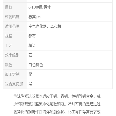
目数
6-1500目/英寸
过滤精度
极高μm
适用范围
空气净化器、离心机
规格
都有
工艺
精湛
效率级别
强
颜色
白色褐色
加工定制
是
是否支持加工定制
是
泡沫陶瓷过滤器也适应于铜、青铜、黄铜等铜合金，减
少铜液紊流并整流净化熔融铜液。特别可贵的是经过过
滤净化的铜铸件在海洋船舶涡轮、化工零件等高要求或