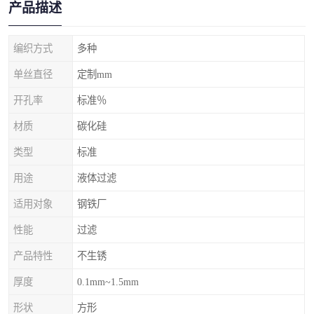
产品描述
编织方式
多种
单丝直径
定制mm
开孔率
标准％
材质
碳化硅
类型
标准
用途
液体过滤
适用对象
钢铁厂
性能
过滤
产品特性
不生锈
厚度
0.1mm~1.5mm
形状
方形