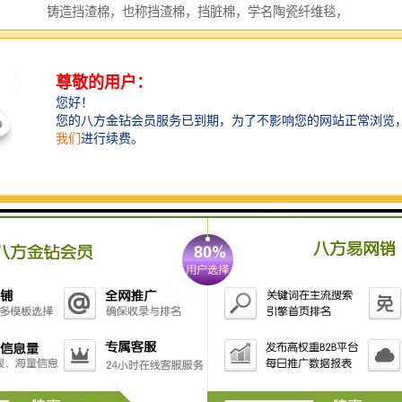
铸造挡渣棉，也称挡渣棉，挡脏棉，学名陶瓷纤维毯，
陶盾毯。铸造浇注时挡渣棉始终在浇包口处形成一条不
可逾越的挡渣、滤渣、集渣防线，而又不与包壁粘连，
挡渣棉有好的隔热、保温、遮光、防作用，使用挡渣棉
******了钢铁水浇注的纯净度和浇注过程的安全性，浇
注完毕挡渣棉一扒即落