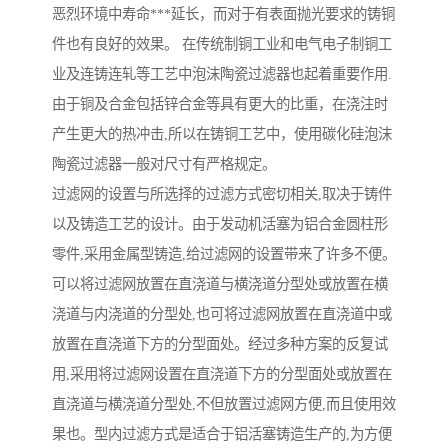
恶烈环境中寿命***延长，而对于有表面抛光要求的铸铜
件也有良好的效果。 在传统制铜工业和电气电子制铜工
业及连铸连轧等工艺中泡沫陶瓷过滤器也起着重要作用.
由于铜及合金包括锌合金等具有更大的比重，在浇注时
产生更大的热冲击,所以在铸铜工艺中，使用碳化硅泡沫
陶瓷过滤器一般对尺寸有严格规定。
过滤网的设置与所选择的过滤方式密切相关,取决于铸件
以及铸造工艺的设计。由于发动机活塞为铝合金圆柱形
零件,采用金属型铸造,给过滤网的设置带来了许多不便。
可以将过滤网放置在直浇道与横浇道分型处或放置在横
浇道与内浇道的分型处,也可将过滤网放置在直浇道中或
放置在直浇道下方的分型面处。经过多种方案的反复试
用,采用将过滤网设置在直浇道下方的分型面处或放置在
直浇道与横浇道分型处,不但放置过滤网方便,而且使用效
果也。型内过滤方式是适合于铝活塞铸造生产的,为方便