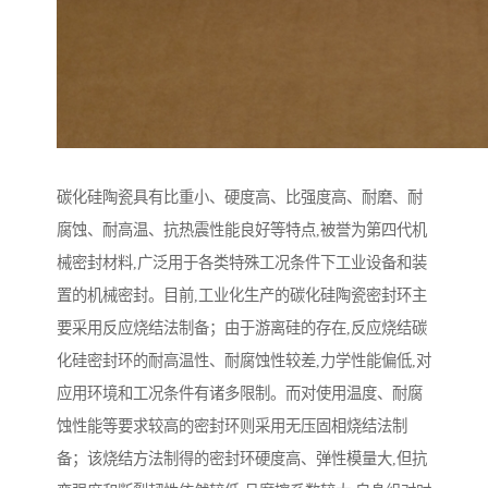
碳化硅陶瓷具有比重小、硬度高、比强度高、耐磨、耐
腐蚀、耐高温、抗热震性能良好等特点,被誉为第四代机
械密封材料,广泛用于各类特殊工况条件下工业设备和装
置的机械密封。目前,工业化生产的碳化硅陶瓷密封环主
要采用反应烧结法制备；由于游离硅的存在,反应烧结碳
化硅密封环的耐高温性、耐腐蚀性较差,力学性能偏低,对
应用环境和工况条件有诸多限制。而对使用温度、耐腐
蚀性能等要求较高的密封环则采用无压固相烧结法制
备；该烧结方法制得的密封环硬度高、弹性模量大,但抗