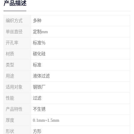
产品描述
编织方式
多种
单丝直径
定制mm
开孔率
标准％
材质
碳化硅
类型
标准
用途
液体过滤
适用对象
钢铁厂
性能
过滤
产品特性
不生锈
厚度
0.1mm~1.5mm
形状
方形