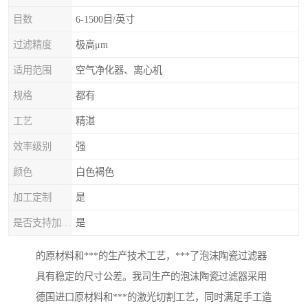
目数
6-1500目/英寸
过滤精度
极高μm
适用范围
空气净化器、离心机
规格
都有
工艺
精湛
效率级别
强
颜色
白色褐色
加工定制
是
是否支持加工定制
是
的原材料和***的生产技术工艺，***了泡沫陶瓷过滤器
具有稳定的尺寸公差。我司生产的泡沫陶瓷过滤器采用
德国进口原材料和***的激光切割工艺，同时满足手工造