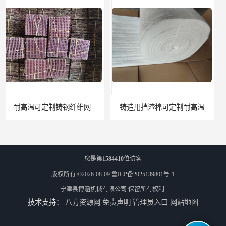
铸造用挡渣棉可定制耐高温
西安铸造过滤网
您是第
1584410
位访客
版权所有 ©2026-08-09
鲁ICP备2025139801号-1
宁津县博涵机械有限公司
保留所有权利.
技术支持：
八方资源网
免责声明
管理员入口
网站地图