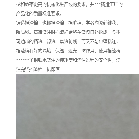
型和效率更高的机械化生产线的要求，并***铸造工厂的
产品化的质量标准要求。
铸造挡渣棉，也称挡渣棉，挡脏棉，学名陶瓷纤维毯，
陶盾毯。铸造浇注时挡渣棉始终在浇包口处形成一条不
可逾越的挡渣、滤渣、集渣防线，而又不与包壁粘连，
挡渣棉有好的隔热、保温、遮光、防作用，使用挡渣棉
******了钢铁水浇注的纯净度和浇注过程的安全性，浇
注完毕挡渣棉一扒即落