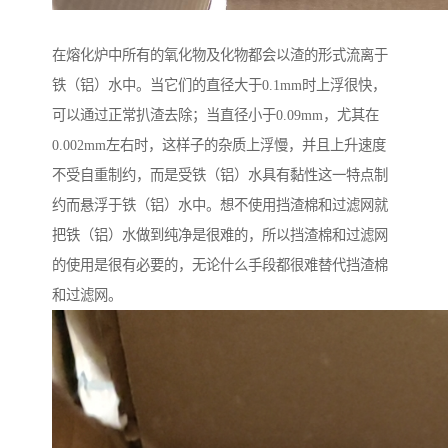
在熔化炉中所有的氧化物及化物都会以渣的形式流离于
铁（铝）水中。当它们的直径大于0.1mm时上浮很快，
可以通过正常扒渣去除；当直径小于0.09mm，尤其在
0.002mm左右时，这样子的杂质上浮慢，并且上升速度
不受自重制约，而是受铁（铝）水具有黏性这一特点制
约而悬浮于铁（铝）水中。想不使用挡渣棉和过滤网就
把铁（铝）水做到纯净是很难的，所以挡渣棉和过滤网
的使用是很有必要的，无论什么手段都很难替代挡渣棉
和过滤网。