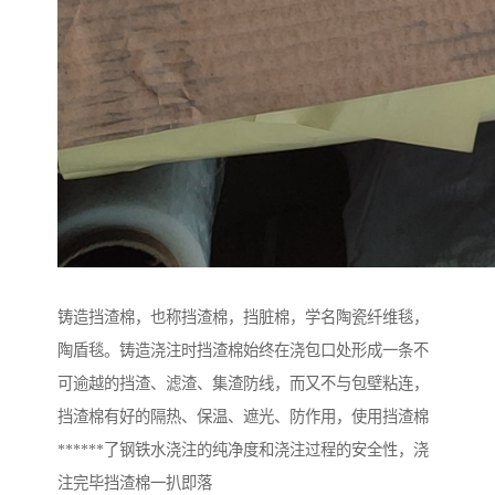
铸造挡渣棉，也称挡渣棉，挡脏棉，学名陶瓷纤维毯，
陶盾毯。铸造浇注时挡渣棉始终在浇包口处形成一条不
可逾越的挡渣、滤渣、集渣防线，而又不与包壁粘连，
挡渣棉有好的隔热、保温、遮光、防作用，使用挡渣棉
******了钢铁水浇注的纯净度和浇注过程的安全性，浇
注完毕挡渣棉一扒即落