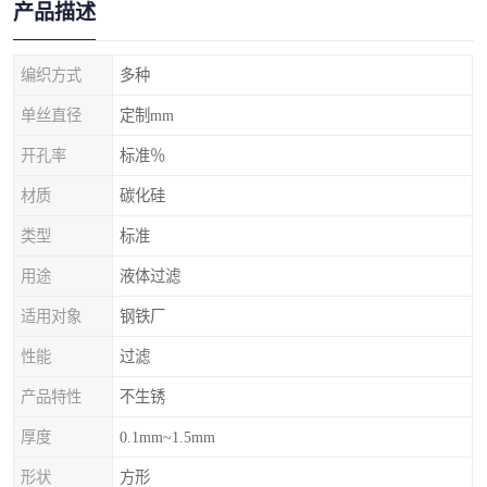
产品描述
编织方式
多种
单丝直径
定制mm
开孔率
标准％
材质
碳化硅
类型
标准
用途
液体过滤
适用对象
钢铁厂
性能
过滤
产品特性
不生锈
厚度
0.1mm~1.5mm
形状
方形