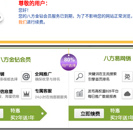
模铸造形式,图2所示的是将过滤网设置在直浇道与横浇
道分型处的1模2件铸造形式。