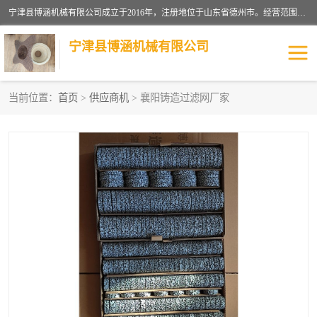
宁津县博涵机械有限公司成立于2016年，注册地位于山东省德州市。经营范围包括：机械设备研发、生产及销售，铸造用造型材料生产、销售，玻璃纤维及制品制造、销售，汽车零配件零售，机械零件、零部件加工，机械零件、零部件销售等；主要产品有：纤维过滤网,陶瓷过滤器,泡沫陶瓷过滤器,耐高温纤维过滤器,铸铁过滤器,铸铜过滤网,铸铝过滤网,铝轮毂过滤网,高效过滤网,高效陶瓷过滤网,高效纤维过滤网。
宁津县博涵机械有限公司
当前位置：
首页
>
供应商机
> 襄阳铸造过滤网厂家
过滤网
过滤器
纤维网
挡渣棉
挡渣网
避脏网