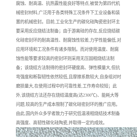
腐蚀、耐高温、抗热震性能良好等特点,被誉为第四代机
械密封材料,广泛用于各类特殊工况条件下工业设备和装
置的机械密封。目前,工业化生产的碳化硅陶瓷密封环主
要采用反应烧结法制备；由于游离硅的存在,反应烧结碳
化硅密封环的耐高温性、耐腐蚀性较差,力学性能偏低,对
应用环境和工况条件有诸多限制。而对使用温度、耐腐
蚀性能等要求较高的密封环则采用无压固相烧结法制
备；该烧结方法制得的密封环硬度高、弹性模量大,但抗
弯强度和断裂韧性依然较低,且摩擦系数较大,自身组对时
磨损量大,在使用过程中的可靠性差,工作寿命较短；此
外,该烧结方法还存在烧结温度高(达2300℃)、能耗大等
问题,较高的生产成本限制了碳化硅密封环的推广应用。
由此,国内外众多学者致力于研究低温液相烧结技术制备
高强度、高韧性碳化硅陶瓷,并取得一定的成效。