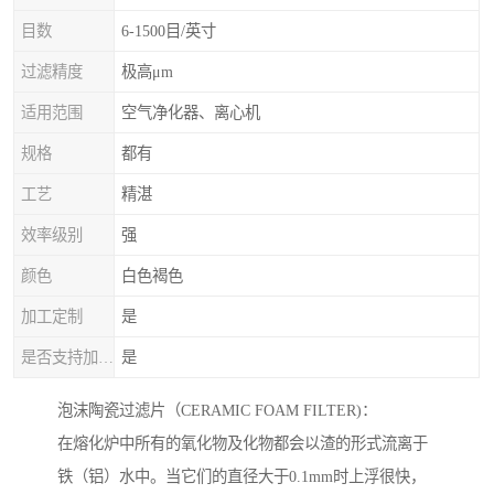
目数
6-1500目/英寸
过滤精度
极高μm
适用范围
空气净化器、离心机
规格
都有
工艺
精湛
效率级别
强
颜色
白色褐色
加工定制
是
是否支持加工定制
是
泡沫陶瓷过滤片（CERAMIC FOAM FILTER)：
在熔化炉中所有的氧化物及化物都会以渣的形式流离于
铁（铝）水中。当它们的直径大于0.1mm时上浮很快，