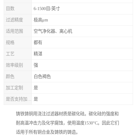
目数
6-1500目/英寸
过滤精度
极高μm
适用范围
空气净化器、离心机
规格
都有
工艺
精湛
效率级别
强
颜色
白色褐色
加工定制
是
是否支持加工定制
是
铸铁铸铜用浇注过滤器材质是碳化硅。碳化硅的强度和
耐高温冲击力及化学腐蚀，使用温度1530°C。因此它们
适用于所有铜合金及铸铁的铸造。