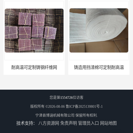
定制铸钢纤维网
铸造用挡渣棉可定制耐高温
您是第
1554726
位访客
版权所有 ©2026-08-06
鲁ICP备2025139801号-1
宁津县博涵机械有限公司
保留所有权利.
技术支持：
八方资源网
免责声明
管理员入口
网站地图