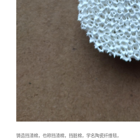
铸造挡渣棉，也称挡渣棉，挡脏棉，学名陶瓷纤维毯，