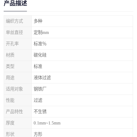
产品描述
编织方式
多种
单丝直径
定制mm
开孔率
标准％
材质
碳化硅
类型
标准
用途
液体过滤
适用对象
钢铁厂
性能
过滤
产品特性
不生锈
厚度
0.1mm~1.5mm
形状
方形