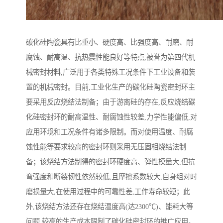
碳化硅陶瓷具有比重小、硬度高、比强度高、耐磨、耐
腐蚀、耐高温、抗热震性能良好等特点,被誉为第四代机
械密封材料,广泛用于各类特殊工况条件下工业设备和装
置的机械密封。目前,工业化生产的碳化硅陶瓷密封环主
要采用反应烧结法制备；由于游离硅的存在,反应烧结碳
化硅密封环的耐高温性、耐腐蚀性较差,力学性能偏低,对
应用环境和工况条件有诸多限制。而对使用温度、耐腐
蚀性能等要求较高的密封环则采用无压固相烧结法制
备；该烧结方法制得的密封环硬度高、弹性模量大,但抗
弯强度和断裂韧性依然较低,且摩擦系数较大,自身组对时
磨损量大,在使用过程中的可靠性差,工作寿命较短；此
外,该烧结方法还存在烧结温度高(达2300℃)、能耗大等
问题,较高的生产成本限制了碳化硅密封环的推广应用。