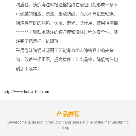
陶盾毯。铸造浇注时挡渣棉始终在浇包口处形成一条不
可逾越的挡渣、滤渣、集渣防线，而又不与包壁粘连，
挡渣棉有好的隔热、保温、遮光、防作用，使用挡渣棉
******了钢铁水浇注的纯净度和浇注过程的安全性，浇
注完毕挡渣棉一扒即落
采用泡沫陶瓷过滤网工艺能有效地去除铸铁中的夹杂
物，改善金相组织，提高铸件工艺出品率，降低铸件切
削加工成本；
http://www.bohan168.com
产品推荐
Development, design, production and sales in one of the manufacturing
enterprises