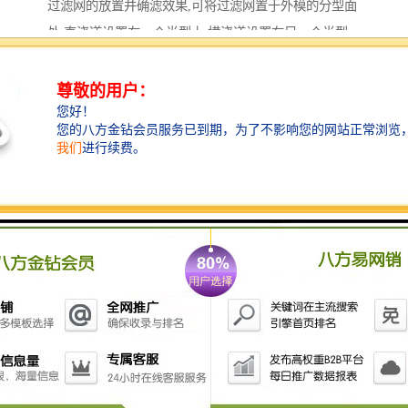
过滤网的放置并确滤效果,可将过滤网置于外模的分型面
处,直浇道设置在一个半型上,横浇道设置在另一个半型
上,两者在直浇道的下端交汇,过滤网垂直放置在两者之
间。图1所示是将过滤网设置在直浇道下方分型面处的单
模铸造形式,图2所示的是将过滤网设置在直浇道与横浇
道分型处的1模2件铸造形式。