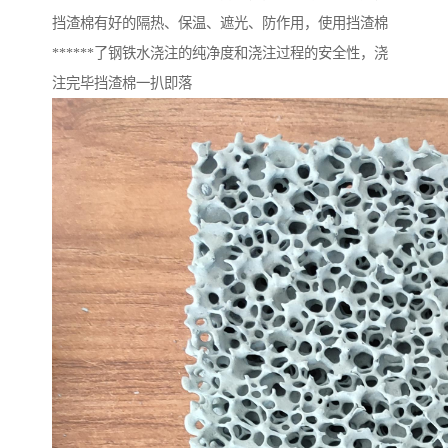
挡渣棉有好的隔热、保温、遮光、防作用，使用挡渣棉
******了钢铁水浇注的纯净度和浇注过程的安全性，浇
注完毕挡渣棉一扒即落