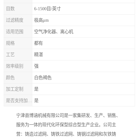
目数
6-1500目/英寸
过滤精度
极高μm
适用范围
空气净化器、离心机
规格
都有
工艺
精湛
效率级别
强
颜色
白色褐色
加工定制
是
是否支持加工定制
是
宁津县博涵机械有限公司是一家集研发、生产、销售、
服务为一体的现代化环保型综合型生产企业。公司主
营：铸造过滤网、铸铁过滤网、铸钢过滤网和灰铁铸