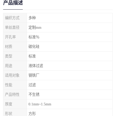
产品描述
编织方式
多种
单丝直径
定制mm
开孔率
标准％
材质
碳化硅
类型
标准
用途
液体过滤
适用对象
钢铁厂
性能
过滤
产品特性
不生锈
厚度
0.1mm~1.5mm
形状
方形