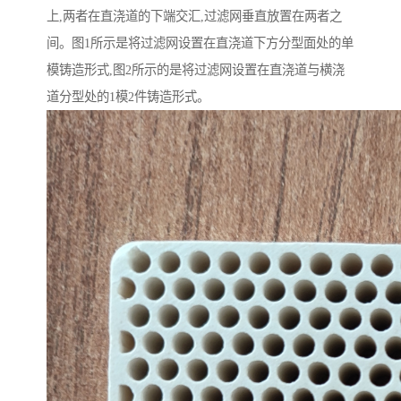
上,两者在直浇道的下端交汇,过滤网垂直放置在两者之
间。图1所示是将过滤网设置在直浇道下方分型面处的单
模铸造形式,图2所示的是将过滤网设置在直浇道与横浇
道分型处的1模2件铸造形式。