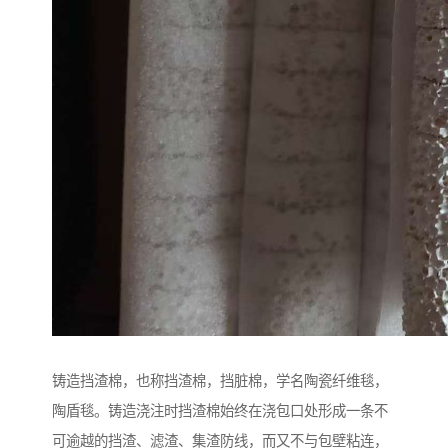
铸造挡渣棉，也称挡渣棉，挡脏棉，学名陶瓷纤维毯，
陶盾毯。铸造浇注时挡渣棉始终在浇包口处形成一条不
可逾越的挡渣、滤渣、集渣防线，而又不与包壁粘连，