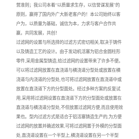
营准则；我公司本着“以质量求生存，以信誉谋发展”的
原则，赢得了国内外广大新老客户的！本公司始终以客
户为，以质量为基础，诚信为本，力求与客户合作共
赢，共同发展，共创！
过滤网的设置与所选择的过滤方式密切相关,取决于铸件
以及铸造工艺的设计。由于发动机活塞为铝合金圆柱形
零件,采用金属型铸造,给过滤网的设置带来了许多不便。
可以将过滤网放置在直浇道与横浇道分型处或放置在横
浇道与内浇道的分型处,也可将过滤网放置在直浇道中或
放置在直浇道下方的分型面处。经过多种方案的反复试
用,采用将过滤网设置在直浇道下方的分型面处或放置在
直浇道与横浇道分型处,不但放置过滤网方便,而且使用效
果也。型内过滤方式是适合于铝活塞铸造生产的,为方便
过滤网的放置并确滤效果,可将过滤网置于外模的分型面
处,直浇道设置在一个半型上,横浇道设置在另一个半型