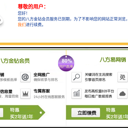
在熔化炉中所有的氧化物及化物都会以渣的形式流离于
铁（铝）水中。当它们的直径大于0.1mm时上浮很快，
可以通过正常扒渣去除；当直径小于0.09mm，尤其在
0.002mm左右时，这样子的杂质上浮慢，并且上升速度
不受自重制约，而是受铁（铝）水具有黏性这一特点制
约而悬浮于铁（铝）水中。想不使用挡渣棉和过滤网就