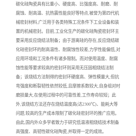
碳化硅陶瓷具有比重小、硬度高、比强度高、耐磨、耐
腐蚀、耐高温、抗热震性能良好等特点,被誉为第四代机
械密封材料,广泛用于各类特殊工况条件下工业设备和装
置的机械密封。目前,工业化生产的碳化硅陶瓷密封环主
要采用反应烧结法制备；由于游离硅的存在,反应烧结碳
化硅密封环的耐高温性、耐腐蚀性较差,力学性能偏低,对
应用环境和工况条件有诸多限制。而对使用温度、耐腐
蚀性能等要求较高的密封环则采用无压固相烧结法制
备；该烧结方法制得的密封环硬度高、弹性模量大,但抗
弯强度和断裂韧性依然较低,且摩擦系数较大,自身组对时
磨损量大,在使用过程中的可靠性差,工作寿命较短；此
外,该烧结方法还存在烧结温度高(达2300℃)、能耗大等
问题,较高的生产成本限制了碳化硅密封环的推广应用。
由此,国内外众多学者致力于研究低温液相烧结技术制备
高强度、高韧性碳化硅陶瓷,并取得一定的成效。