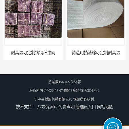
纤维网
铸造用挡渣棉可定制耐高温
您是第
1569627
位访客
版权所有 ©2026-08-07
鲁ICP备2025139801号-1
宁津县博涵机械有限公司
保留所有权利.
技术支持：
八方资源网
免责声明
管理员入口
网站地图
西安铸造过滤网
延安铸造过滤网