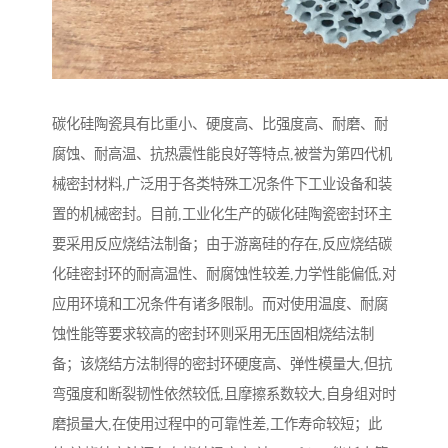
碳化硅陶瓷具有比重小、硬度高、比强度高、耐磨、耐
腐蚀、耐高温、抗热震性能良好等特点,被誉为第四代机
械密封材料,广泛用于各类特殊工况条件下工业设备和装
置的机械密封。目前,工业化生产的碳化硅陶瓷密封环主
要采用反应烧结法制备；由于游离硅的存在,反应烧结碳
化硅密封环的耐高温性、耐腐蚀性较差,力学性能偏低,对
应用环境和工况条件有诸多限制。而对使用温度、耐腐
蚀性能等要求较高的密封环则采用无压固相烧结法制
备；该烧结方法制得的密封环硬度高、弹性模量大,但抗
弯强度和断裂韧性依然较低,且摩擦系数较大,自身组对时
磨损量大,在使用过程中的可靠性差,工作寿命较短；此