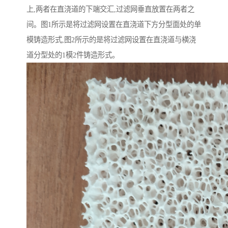
上,两者在直浇道的下端交汇,过滤网垂直放置在两者之
间。图1所示是将过滤网设置在直浇道下方分型面处的单
模铸造形式,图2所示的是将过滤网设置在直浇道与横浇
道分型处的1模2件铸造形式。