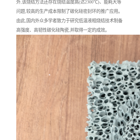
外,该烧结方法还存在烧结温度高(达2300℃)、能耗大等
问题,较高的生产成本限制了碳化硅密封环的推广应用。
由此,国内外众多学者致力于研究低温液相烧结技术制备
高强度、高韧性碳化硅陶瓷,并取得一定的成效。