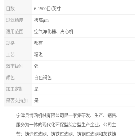
目数
6-1500目/英寸
过滤精度
极高μm
适用范围
空气净化器、离心机
规格
都有
工艺
精湛
效率级别
强
颜色
白色褐色
加工定制
是
是否支持加工定制
是
宁津县博涵机械有限公司是一家集研发、生产、销售、
服务为一体的现代化环保型综合型生产企业。公司主
营：铸造过滤网、铸铁过滤网、铸钢过滤网和灰铁铸