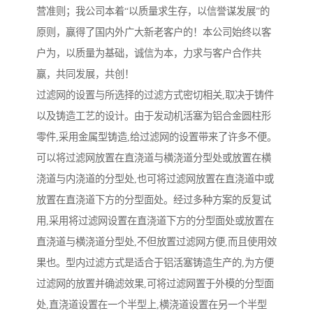
营准则；我公司本着“以质量求生存，以信誉谋发展”的
原则，赢得了国内外广大新老客户的！本公司始终以客
户为，以质量为基础，诚信为本，力求与客户合作共
赢，共同发展，共创！
过滤网的设置与所选择的过滤方式密切相关,取决于铸件
以及铸造工艺的设计。由于发动机活塞为铝合金圆柱形
零件,采用金属型铸造,给过滤网的设置带来了许多不便。
可以将过滤网放置在直浇道与横浇道分型处或放置在横
浇道与内浇道的分型处,也可将过滤网放置在直浇道中或
放置在直浇道下方的分型面处。经过多种方案的反复试
用,采用将过滤网设置在直浇道下方的分型面处或放置在
直浇道与横浇道分型处,不但放置过滤网方便,而且使用效
果也。型内过滤方式是适合于铝活塞铸造生产的,为方便
过滤网的放置并确滤效果,可将过滤网置于外模的分型面
处,直浇道设置在一个半型上,横浇道设置在另一个半型