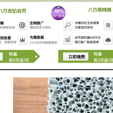
可以通过正常扒渣去除；当直径小于0.09mm，尤其在
0.002mm左右时，这样子的杂质上浮慢，并且上升速度
不受自重制约，而是受铁（铝）水具有黏性这一特点制
约而悬浮于铁（铝）水中。想不使用挡渣棉和过滤网就
把铁（铝）水做到纯净是很难的，所以挡渣棉和过滤网
的使用是很有必要的，无论什么手段都很难替代挡渣棉
和过滤网。