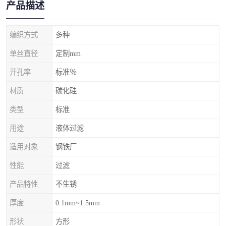
产品描述
编织方式
多种
单丝直径
定制mm
开孔率
标准％
材质
碳化硅
类型
标准
用途
液体过滤
适用对象
钢铁厂
性能
过滤
产品特性
不生锈
厚度
0.1mm~1.5mm
形状
方形