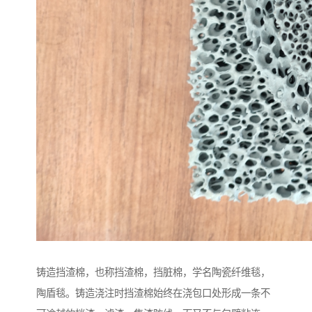
铸造挡渣棉，也称挡渣棉，挡脏棉，学名陶瓷纤维毯，
陶盾毯。铸造浇注时挡渣棉始终在浇包口处形成一条不