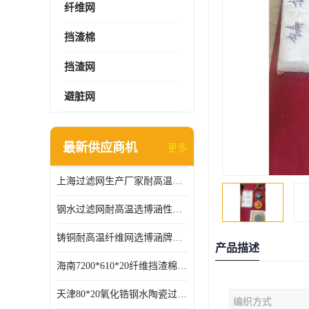
纤维网
挡渣棉
挡渣网
避脏网
最新供应商机
更多
上海过滤网生产厂家耐高温可定制供应及时
钢水过滤网耐高温选博涵性能稳定价格合适
铸铜耐高温纤维网选博涵牌质量稳定
产品描述
海南7200*610*20纤维挡渣棉耐高温
天津80*20氧化锆钢水陶瓷过滤器过滤效果明显
编织方式