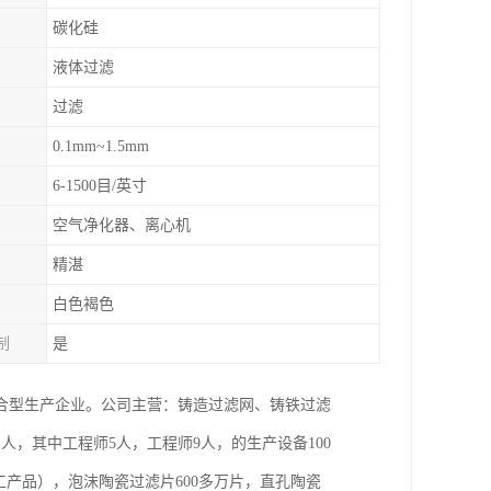
碳化硅
液体过滤
过滤
0.1mm~1.5mm
6-1500目/英寸
空气净化器、离心机
精湛
白色褐色
制
是
合型生产企业。公司主营：铸造过滤网、铸铁过滤
人，其中工程师5人，工程师9人，的生产设备100
工产品），泡沫陶瓷过滤片600多万片，直孔陶瓷