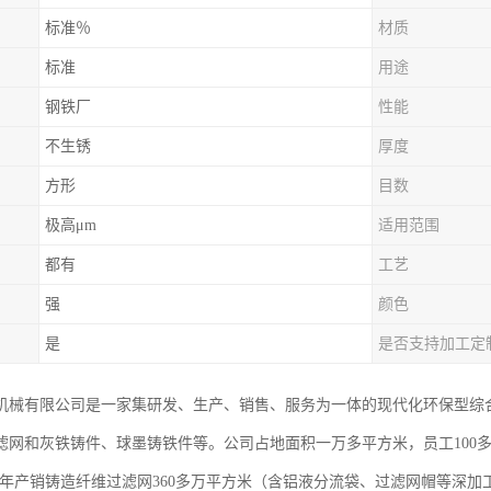
标准％
材质
标准
用途
钢铁厂
性能
不生锈
厚度
方形
目数
极高μm
适用范围
都有
工艺
强
颜色
是
是否支持加工定
机械有限公司是一家集研发、生产、销售、服务为一体的现代化环保型综
滤网和灰铁铸件、球墨铸铁件等。公司占地面积一万多平方米，员工100多
。年产销铸造纤维过滤网360多万平方米（含铝液分流袋、过滤网帽等深加