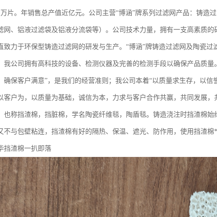
0多万片。年销售总产值近亿元。公司主营“博涵”牌系列过滤网产品：铸造
滤网、铝液过滤袋及铝液分流袋等）。公司技术力量，拥有一支高素质的
直致力于环保型铸造过滤网的研发与生产。“博涵”牌铸造过滤网及陶瓷过滤网
。我公司拥有高科技的设备、检测仪器及完善的检测手段以确保产品质量。
，确保客户满意”，是我们的经营准则；我公司本着“以质量求生存，以信
以客户为，以质量为基础，诚信为本，力求与客户合作共赢，共同发展，
，也称挡渣棉，挡脏棉，学名陶瓷纤维毯，陶盾毯。铸造浇注时挡渣棉始
又不与包壁粘连，挡渣棉有好的隔热、保温、遮光、防作用，使用挡渣棉**
毕挡渣棉一扒即落