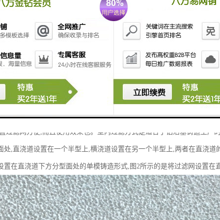
置与所选择的过滤方式密切相关,取决于铸件以及铸造工艺的设计。由于发
置带来了许多不便。可以将过滤网放置在直浇道与横浇道分型处或放置在
在直浇道下方的分型面处。经过多种方案的反复试用,采用将过滤网设置
放置过滤网方便,而且使用效果也。型内过滤方式是适合于铝活塞铸造生产的
面处,直浇道设置在一个半型上,横浇道设置在另一个半型上,两者在直浇道
设置在直浇道下方分型面处的单模铸造形式,图2所示的是将过滤网设置在