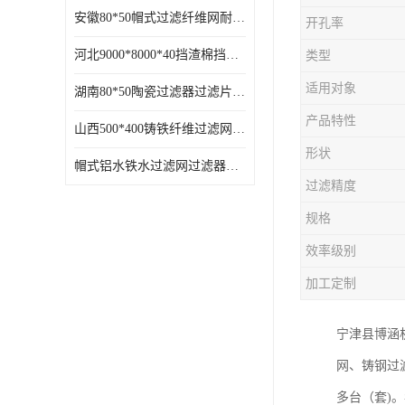
安徽80*50帽式过滤纤维网耐高温
开孔率
河北9000*8000*40挡渣棉挡渣效果好耐高温
类型
适用对象
湖南80*50陶瓷过滤器过滤片过滤网效果好耐高温
产品特性
山西500*400铸铁纤维过滤网方形网圆形网
形状
帽式铝水铁水过滤网过滤器耐高温
过滤精度
规格
效率级别
加工定制
宁津县博涵
网、铸钢过
多台（套)