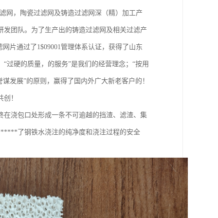
过滤网，陶瓷过滤网及铸造过滤网深（精）加工产
研发团队。为了生产出的铸造过滤网及相关过滤产
片通过了1$09001管理体系认证，获得了山东
“过硬的质量，的服务”是我们的经营理念；“按用
誉谋发展”的原则，赢得了国内外广大新老客户的！
共创！
终在浇包口处形成一条不可逾越的挡渣、滤渣、集
****了钢铁水浇注的纯净度和浇注过程的安全