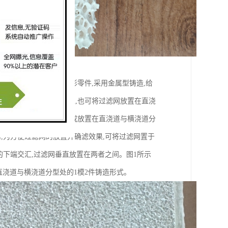
动机活塞为铝合金圆柱形零件,采用金属型铸造,给
横浇道与内浇道的分型处,也可将过滤网放置在直浇
在直浇道下方的分型面处或放置在直浇道与横浇道分
,为方便过滤网的放置并确滤效果,可将过滤网置于
的下端交汇,过滤网垂直放置在两者之间。图1所示
直浇道与横浇道分型处的1模2件铸造形式。