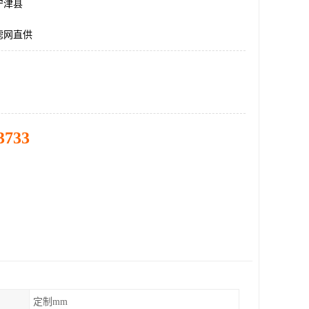
宁津县
滤网直供
3733
定制mm