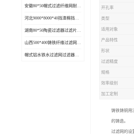
安徽80*50帽式过滤纤维网耐高温
开孔率
河北9000*8000*40挡渣棉挡渣效果好耐高温
类型
适用对象
湖南80*50陶瓷过滤器过滤片过滤网效果好耐高温
产品特性
山西500*400铸铁纤维过滤网方形网圆形网
形状
帽式铝水铁水过滤网过滤器耐高温
过滤精度
规格
效率级别
加工定制
铸铁铸铜用
的铸造。
过滤网的设