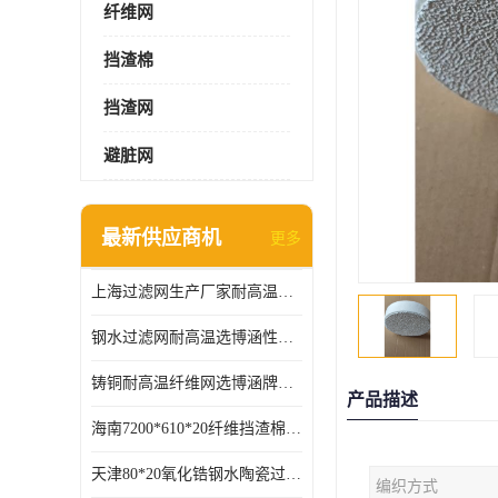
纤维网
挡渣棉
挡渣网
避脏网
最新供应商机
更多
上海过滤网生产厂家耐高温可定制供应及时
钢水过滤网耐高温选博涵性能稳定价格合适
铸铜耐高温纤维网选博涵牌质量稳定
产品描述
海南7200*610*20纤维挡渣棉耐高温
天津80*20氧化锆钢水陶瓷过滤器过滤效果明显
编织方式