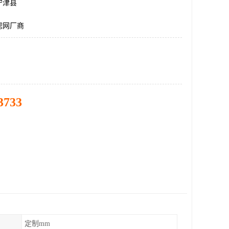
宁津县
滤网厂商
3733
定制mm