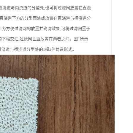
横浇道与内浇道的分型处,也可将过滤网放置在直浇
在直浇道下方的分型面处或放置在直浇道与横浇道分
,为方便过滤网的放置并确滤效果,可将过滤网置于
的下端交汇,过滤网垂直放置在两者之间。图1所示
直浇道与横浇道分型处的1模2件铸造形式。