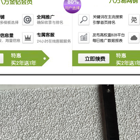
所有的氧化物及化物都会以渣的形式流离于铁（铝）水中。当它们的直径大
0.09mm，尤其在0.002mm左右时，这样子的杂质上浮慢，并且上升速
于铁（铝）水中。想不使用挡渣棉和过滤网就把铁（铝）水做到纯净是很
段都很难替代挡渣棉和过滤网。