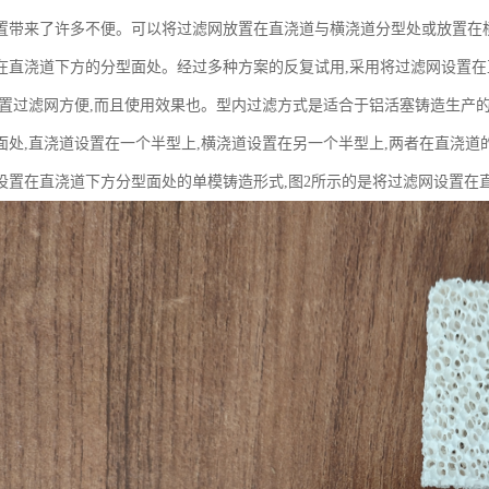
置带来了许多不便。可以将过滤网放置在直浇道与横浇道分型处或放置在
在直浇道下方的分型面处。经过多种方案的反复试用,采用将过滤网设置
放置过滤网方便,而且使用效果也。型内过滤方式是适合于铝活塞铸造生产的
面处,直浇道设置在一个半型上,横浇道设置在另一个半型上,两者在直浇道
设置在直浇道下方分型面处的单模铸造形式,图2所示的是将过滤网设置在