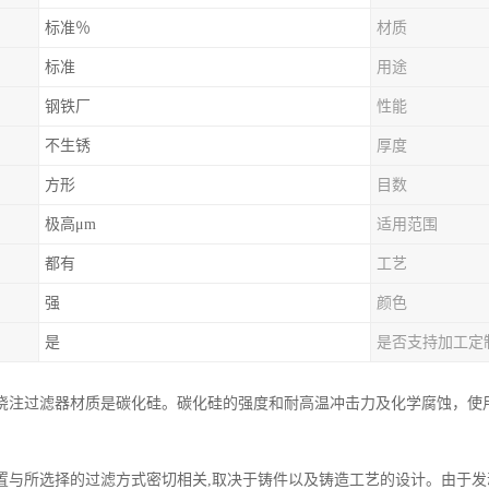
标准％
材质
标准
用途
钢铁厂
性能
不生锈
厚度
方形
目数
极高μm
适用范围
都有
工艺
强
颜色
是
是否支持加工定
浇注过滤器材质是碳化硅。碳化硅的强度和耐高温冲击力及化学腐蚀，使用温
置与所选择的过滤方式密切相关,取决于铸件以及铸造工艺的设计。由于发