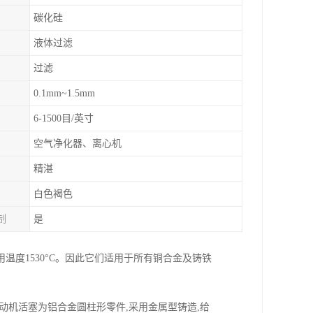
碳化硅
液体过滤
过滤
0.1mm~1.5mm
6-1500目/英寸
空气净化器、离心机
精湛
白色褐色
制
是
度1530°C。因此它们适用于所有铜合金及铸铁
动机活塞为铝合金圆柱形零件,采用金属型铸造,给