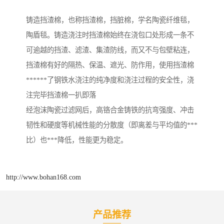
铸造挡渣棉，也称挡渣棉，挡脏棉，学名陶瓷纤维毯，
陶盾毯。铸造浇注时挡渣棉始终在浇包口处形成一条不
可逾越的挡渣、滤渣、集渣防线，而又不与包壁粘连，
挡渣棉有好的隔热、保温、遮光、防作用，使用挡渣棉
******了钢铁水浇注的纯净度和浇注过程的安全性，浇
注完毕挡渣棉一扒即落
经泡沫陶瓷过滤网后，高铬合金铸铁的抗弯强度、冲击
韧性和硬度等机械性能的分散度（即离差与平均值的***
比）也***降低，性能更为稳定。
http://www.bohan168.com
产品推荐