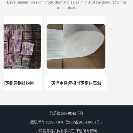
Development, design, production and sales in one of the manufacturing
enterprises
铸造用挡渣棉可定制耐高温
西安铸造过滤网
您是第
1567485
位访客
版权所有 ©2026-08-07
鲁ICP备2025139801号-1
宁津县博涵机械有限公司
保留所有权利.