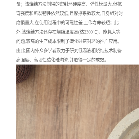
备；该烧结方法制得的密封环硬度高、弹性模量大,但抗
弯强度和断裂韧性依然较低,且摩擦系数较大,自身组对时
磨损量大,在使用过程中的可靠性差,工作寿命较短；此
外,该烧结方法还存在烧结温度高(达2300℃)、能耗大等
问题,较高的生产成本限制了碳化硅密封环的推广应用。
由此,国内外众多学者致力于研究低温液相烧结技术制备
高强度、高韧性碳化硅陶瓷,并取得一定的成效。