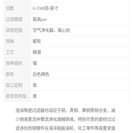
目数
6-1500目/英寸
过滤精度
极高μm
适用范围
空气净化器、离心机
规格
都有
工艺
精湛
效率级别
强
颜色
白色褐色
加工定制
是
是否支持加工定制
是
泡沫陶瓷过滤器也适应于铜、青铜、黄铜等铜合金，减
少铜液紊流并整流净化熔融铜液。特别可贵的是经过过
滤净化的铜铸件在海洋船舶涡轮、化工零件等高要求或