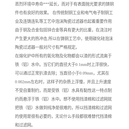
恶烈环境中寿命***延长，而对于有表面抛光要求的铸铜
件也有良好的效果。 在传统制铜工业和电气电子制铜工
业及连铸连轧等工艺中泡沫陶瓷过滤器也起着重要作用.
由于铜及合金包括锌合金等具有更大的比重，在浇注时
产生更大的热冲击,所以在铸铜工艺中，使用碳化硅泡沫
陶瓷过滤器一般对尺寸有严格规定。
在熔化炉中所有的氧化物及化物都会以渣的形式流离于
铁（铝）水中。当它们的直径大于0.1mm时上浮很快，
可以通过正常扒渣去除；当直径小于0.09mm，尤其在
0.002mm左右时，这样子的杂质上浮慢，并且上升速度
不受自重制约，而是受铁（铝）水具有黏性这一特点制
约而悬浮于铁（铝）水中。想不使用挡渣棉和过滤网就
把铁（铝）水做到纯净是很难的，所以挡渣棉和过滤网
的使用是很有必要的，无论什么手段都很难替代挡渣棉
和过滤网。