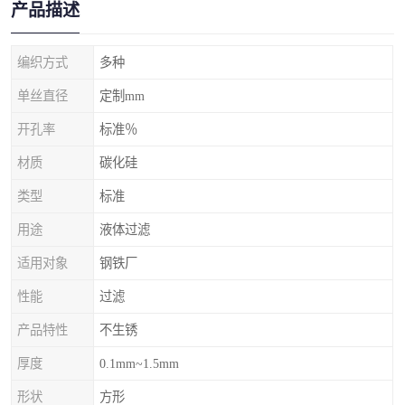
产品描述
编织方式
多种
单丝直径
定制mm
开孔率
标准％
材质
碳化硅
类型
标准
用途
液体过滤
适用对象
钢铁厂
性能
过滤
产品特性
不生锈
厚度
0.1mm~1.5mm
形状
方形