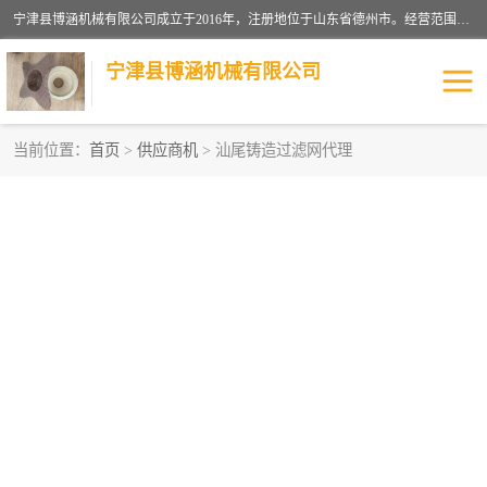
宁津县博涵机械有限公司成立于2016年，注册地位于山东省德州市。经营范围包括：机械设备研发、生产及销售，铸造用造型材料生产、销售，玻璃纤维及制品制造、销售，汽车零配件零售，机械零件、零部件加工，机械零件、零部件销售等；主要产品有：纤维过滤网,陶瓷过滤器,泡沫陶瓷过滤器,耐高温纤维过滤器,铸铁过滤器,铸铜过滤网,铸铝过滤网,铝轮毂过滤网,高效过滤网,高效陶瓷过滤网,高效纤维过滤网。
宁津县博涵机械有限公司
当前位置：
首页
>
供应商机
> 汕尾铸造过滤网代理