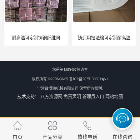
铸造用挡渣棉可定制耐高温
西安铸造过滤网
您是第
1585407
位访客
版权所有 ©2026-08-09
鲁ICP备2025139801号-1
宁津县博涵机械有限公司
保留所有权利.
技术支持：
八方资源网
免责声明
管理员入口
网站地图
延安铸造过滤网
喀什铸造过滤网
首页
产品分类
热线电话
在线咨询