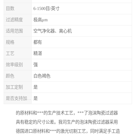
目数
6-1500目/英寸
过滤精度
极高μm
适用范围
空气净化器、离心机
规格
都有
工艺
精湛
效率级别
强
颜色
白色褐色
加工定制
是
是否支持加工定制
是
的原材料和***的生产技术工艺，***了泡沫陶瓷过滤器
具有稳定的尺寸公差。我司生产的泡沫陶瓷过滤器采用
德国进口原材料和***的激光切割工艺，同时满足手工造