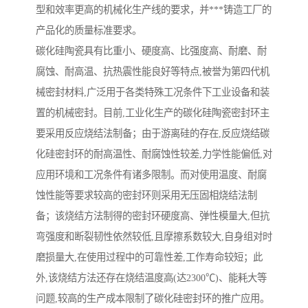
型和效率更高的机械化生产线的要求，并***铸造工厂的
产品化的质量标准要求。
碳化硅陶瓷具有比重小、硬度高、比强度高、耐磨、耐
腐蚀、耐高温、抗热震性能良好等特点,被誉为第四代机
械密封材料,广泛用于各类特殊工况条件下工业设备和装
置的机械密封。目前,工业化生产的碳化硅陶瓷密封环主
要采用反应烧结法制备；由于游离硅的存在,反应烧结碳
化硅密封环的耐高温性、耐腐蚀性较差,力学性能偏低,对
应用环境和工况条件有诸多限制。而对使用温度、耐腐
蚀性能等要求较高的密封环则采用无压固相烧结法制
备；该烧结方法制得的密封环硬度高、弹性模量大,但抗
弯强度和断裂韧性依然较低,且摩擦系数较大,自身组对时
磨损量大,在使用过程中的可靠性差,工作寿命较短；此
外,该烧结方法还存在烧结温度高(达2300℃)、能耗大等
问题,较高的生产成本限制了碳化硅密封环的推广应用。