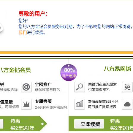
铸造挡渣棉，也称挡渣棉，挡脏棉，学名陶瓷纤维毯，