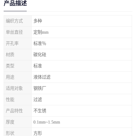
产品描述
编织方式
多种
单丝直径
定制mm
开孔率
标准％
材质
碳化硅
类型
标准
用途
液体过滤
适用对象
钢铁厂
性能
过滤
产品特性
不生锈
厚度
0.1mm~1.5mm
形状
方形