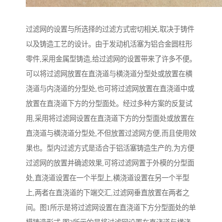
过滤网的设置与所选择的过滤方式密切相关,取决于铸件
以及铸造工艺的设计。由于发动机活塞为铝合金圆柱形
零件,采用金属型铸造,给过滤网的设置带来了许多不便。
可以将过滤网放置在直浇道与横浇道分型处或放置在横
浇道与内浇道的分型处,也可将过滤网放置在直浇道中或
放置在直浇道下方的分型面处。经过多种方案的反复试
用,采用将过滤网设置在直浇道下方的分型面处或放置在
直浇道与横浇道分型处,不但放置过滤网方便,而且使用效
果也。型内过滤方式是适合于铝活塞铸造生产的,为方便
过滤网的放置并确滤效果,可将过滤网置于外模的分型面
处,直浇道设置在一个半型上,横浇道设置在另一个半型
上,两者在直浇道的下端交汇,过滤网垂直放置在两者之
间。图1所示是将过滤网设置在直浇道下方分型面处的单