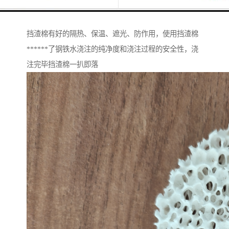
陶盾毯。铸造浇注时挡渣棉始终在浇包口处形成一条不
可逾越的挡渣、滤渣、集渣防线，而又不与包壁粘连，
挡渣棉有好的隔热、保温、遮光、防作用，使用挡渣棉
******了钢铁水浇注的纯净度和浇注过程的安全性，浇
注完毕挡渣棉一扒即落