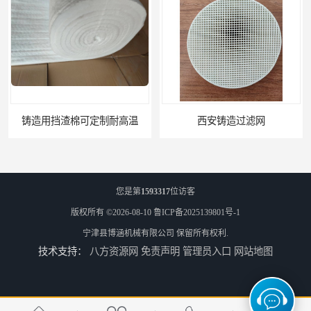
铸造用挡渣棉可定制耐高温
西安铸造过滤网
您是第
1593317
位访客
版权所有 ©2026-08-10
鲁ICP备2025139801号-1
宁津县博涵机械有限公司
保留所有权利.
技术支持：
八方资源网
免责声明
管理员入口
网站地图
延安铸造过滤网
喀什铸造过滤网