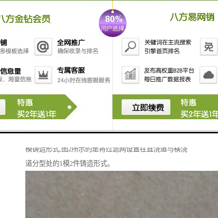
可以将过滤网放置在直浇道与横浇道分型处或放置在横
浇道与内浇道的分型处,也可将过滤网放置在直浇道中或
放置在直浇道下方的分型面处。经过多种方案的反复试
用,采用将过滤网设置在直浇道下方的分型面处或放置在
直浇道与横浇道分型处,不但放置过滤网方便,而且使用效
果也。型内过滤方式是适合于铝活塞铸造生产的,为方便
过滤网的放置并确滤效果,可将过滤网置于外模的分型面
处,直浇道设置在一个半型上,横浇道设置在另一个半型
上,两者在直浇道的下端交汇,过滤网垂直放置在两者之
间。图1所示是将过滤网设置在直浇道下方分型面处的单
模铸造形式,图2所示的是将过滤网设置在直浇道与横浇
道分型处的1模2件铸造形式。