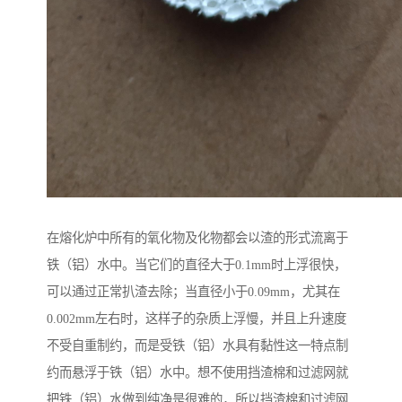
在熔化炉中所有的氧化物及化物都会以渣的形式流离于
铁（铝）水中。当它们的直径大于0.1mm时上浮很快，
可以通过正常扒渣去除；当直径小于0.09mm，尤其在
0.002mm左右时，这样子的杂质上浮慢，并且上升速度
不受自重制约，而是受铁（铝）水具有黏性这一特点制
约而悬浮于铁（铝）水中。想不使用挡渣棉和过滤网就
把铁（铝）水做到纯净是很难的，所以挡渣棉和过滤网