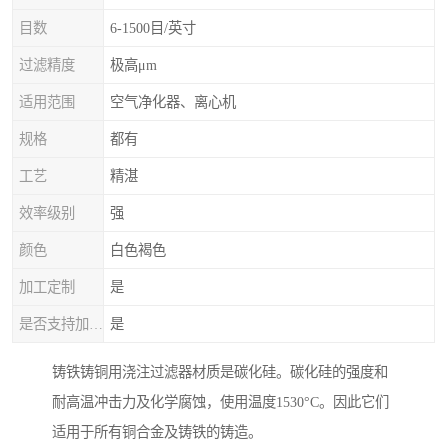
目数
6-1500目/英寸
过滤精度
极高μm
适用范围
空气净化器、离心机
规格
都有
工艺
精湛
效率级别
强
颜色
白色褐色
加工定制
是
是否支持加工定制
是
铸铁铸铜用浇注过滤器材质是碳化硅。碳化硅的强度和
耐高温冲击力及化学腐蚀，使用温度1530°C。因此它们
适用于所有铜合金及铸铁的铸造。