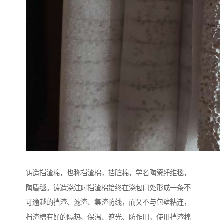
铸造挡渣棉，也称挡渣棉，挡脏棉，学名陶瓷纤维毯，
陶盾毯。铸造浇注时挡渣棉始终在浇包口处形成一条不
可逾越的挡渣、滤渣、集渣防线，而又不与包壁粘连，
挡渣棉有好的隔热、保温、遮光、防作用，使用挡渣棉