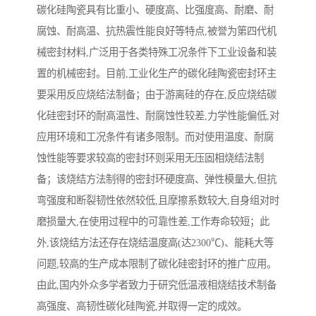
碳化硅陶瓷具有比重小、硬度高、比强度高、耐磨、耐
腐蚀、耐高温、抗热震性能良好等特点,被誉为第四代机
械密封材料,广泛用于各类特殊工况条件下工业设备和装
置的机械密封。目前,工业化生产的碳化硅陶瓷密封环主
要采用反应烧结法制备；由于游离硅的存在,反应烧结碳
化硅密封环的耐高温性、耐腐蚀性较差,力学性能偏低,对
应用环境和工况条件有诸多限制。而对使用温度、耐腐
蚀性能等要求较高的密封环则采用无压固相烧结法制
备；该烧结方法制得的密封环硬度高、弹性模量大,但抗
弯强度和断裂韧性依然较低,且摩擦系数较大,自身组对时
磨损量大,在使用过程中的可靠性差,工作寿命较短；此
外,该烧结方法还存在烧结温度高(达2300℃)、能耗大等
问题,较高的生产成本限制了碳化硅密封环的推广应用。
由此,国内外众多学者致力于研究低温液相烧结技术制备
高强度、高韧性碳化硅陶瓷,并取得一定的成效。