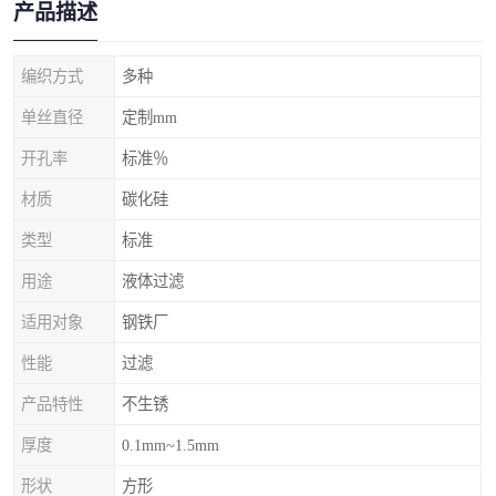
产品描述
编织方式
多种
单丝直径
定制mm
开孔率
标准％
材质
碳化硅
类型
标准
用途
液体过滤
适用对象
钢铁厂
性能
过滤
产品特性
不生锈
厚度
0.1mm~1.5mm
形状
方形