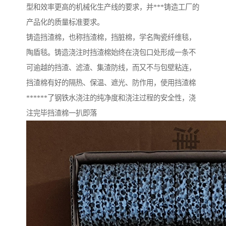
型和效率更高的机械化生产线的要求，并***铸造工厂的
产品化的质量标准要求。
铸造挡渣棉，也称挡渣棉，挡脏棉，学名陶瓷纤维毯，
陶盾毯。铸造浇注时挡渣棉始终在浇包口处形成一条不
可逾越的挡渣、滤渣、集渣防线，而又不与包壁粘连，
挡渣棉有好的隔热、保温、遮光、防作用，使用挡渣棉
******了钢铁水浇注的纯净度和浇注过程的安全性，浇
注完毕挡渣棉一扒即落