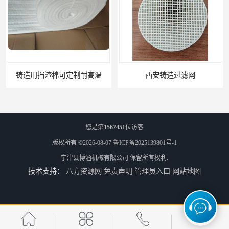
渣棉可定制耐高温
西安铸造过滤网
您是第
1567451
位访客
版权所有 ©2026-08-07
鲁ICP备2025139801号-1
宁津县博涵机械有限公司
保留所有权利.
技术支持：
八方资源网
免责声明
管理员入口
网站地图
延安铸造过滤网
喀什铸造过滤网