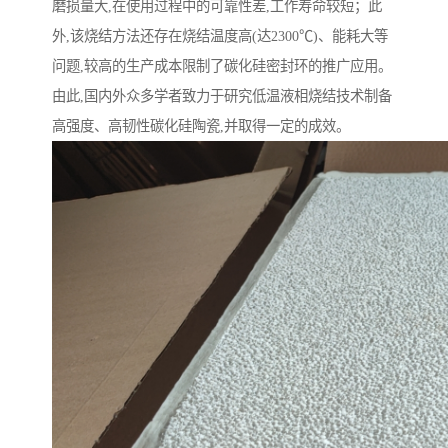
磨损量大,在使用过程中的可靠性差,工作寿命较短；此
外,该烧结方法还存在烧结温度高(达2300℃)、能耗大等
问题,较高的生产成本限制了碳化硅密封环的推广应用。
由此,国内外众多学者致力于研究低温液相烧结技术制备
高强度、高韧性碳化硅陶瓷,并取得一定的成效。