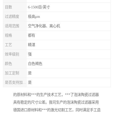
目数
6-1500目/英寸
过滤精度
极高μm
适用范围
空气净化器、离心机
规格
都有
工艺
精湛
效率级别
强
颜色
白色褐色
加工定制
是
是否支持加工定制
是
的原材料和***的生产技术工艺，***了泡沫陶瓷过滤器
具有稳定的尺寸公差。我司生产的泡沫陶瓷过滤器采用
德国进口原材料和***的激光切割工艺，同时满足手工造