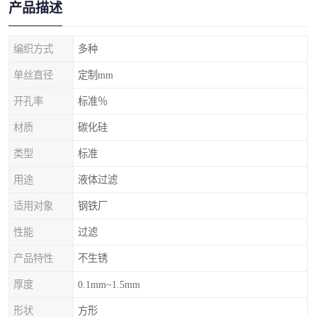
产品描述
编织方式
多种
单丝直径
定制mm
开孔率
标准％
材质
碳化硅
类型
标准
用途
液体过滤
适用对象
钢铁厂
性能
过滤
产品特性
不生锈
厚度
0.1mm~1.5mm
形状
方形