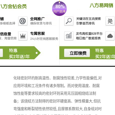
碳化硅陶瓷具有比重小、硬度高、比强度高、耐磨、耐
腐蚀、耐高温、抗热震性能良好等特点,被誉为第四代机
械密封材料,广泛用于各类特殊工况条件下工业设备和装
置的机械密封。目前,工业化生产的碳化硅陶瓷密封环主
要采用反应烧结法制备；由于游离硅的存在,反应烧结碳
化硅密封环的耐高温性、耐腐蚀性较差,力学性能偏低,对
应用环境和工况条件有诸多限制。而对使用温度、耐腐
蚀性能等要求较高的密封环则采用无压固相烧结法制
备；该烧结方法制得的密封环硬度高、弹性模量大,但抗
弯强度和断裂韧性依然较低,且摩擦系数较大,自身组对时