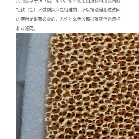
约而悬浮于铁（铝）水中。想不使用挡渣棉和过滤网就
把铁（铝）水做到纯净是很难的，所以挡渣棉和过滤网
的使用是很有必要的，无论什么手段都很难替代挡渣棉
和过滤网。