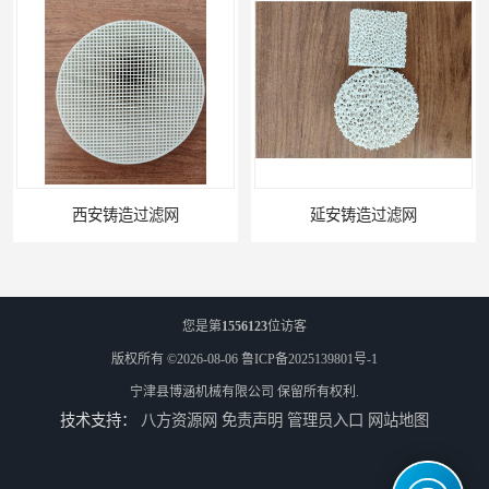
延安铸造过滤网
您是第
1556123
位访客
版权所有 ©2026-08-06
鲁ICP备2025139801号-1
宁津县博涵机械有限公司
保留所有权利.
技术支持：
八方资源网
免责声明
管理员入口
网站地图