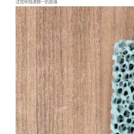
注完毕挡渣棉一扒即落