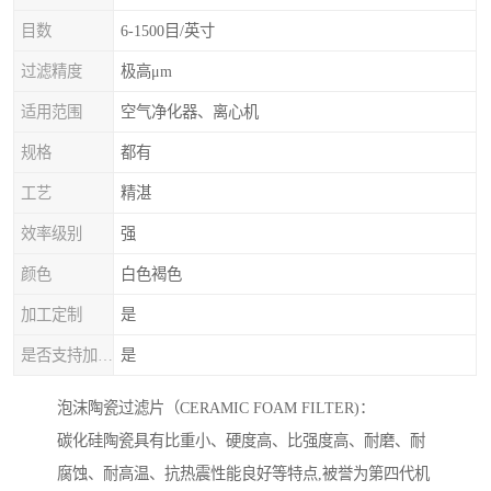
目数
6-1500目/英寸
过滤精度
极高μm
适用范围
空气净化器、离心机
规格
都有
工艺
精湛
效率级别
强
颜色
白色褐色
加工定制
是
是否支持加工定制
是
泡沫陶瓷过滤片（CERAMIC FOAM FILTER)：
碳化硅陶瓷具有比重小、硬度高、比强度高、耐磨、耐
腐蚀、耐高温、抗热震性能良好等特点,被誉为第四代机