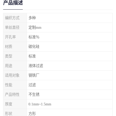
产品描述
编织方式
多种
单丝直径
定制mm
开孔率
标准％
材质
碳化硅
类型
标准
用途
液体过滤
适用对象
钢铁厂
性能
过滤
产品特性
不生锈
厚度
0.1mm~1.5mm
形状
方形