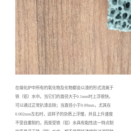
在熔化炉中所有的氧化物及化物都会以渣的形式流离于
铁（铝）水中。当它们的直径大于0.1mm时上浮很快，
可以通过正常扒渣去除；当直径小于0.09mm，尤其在
0.002mm左右时，这样子的杂质上浮慢，并且上升速度
不受自重制约，而是受铁（铝）水具有黏性这一特点制