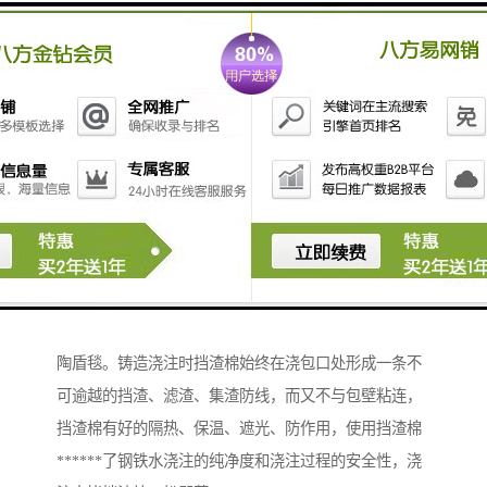
铸造挡渣棉，也称挡渣棉，挡脏棉，学名陶瓷纤维毯，
陶盾毯。铸造浇注时挡渣棉始终在浇包口处形成一条不
可逾越的挡渣、滤渣、集渣防线，而又不与包壁粘连，
挡渣棉有好的隔热、保温、遮光、防作用，使用挡渣棉
******了钢铁水浇注的纯净度和浇注过程的安全性，浇