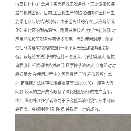
械密封材料,广泛用于各类特殊工况条件下工业设备和装
置的机械密封。目前,工业化生产的碳化硅陶瓷密封环主
要采用反应烧结法制备；由于游离硅的存在,反应烧结碳
化硅密封环的耐高温性、耐腐蚀性较差,力学性能偏低,对
应用环境和工况条件有诸多限制。而对使用温度、耐腐
蚀性能等要求较高的密封环则采用无压固相烧结法制
备；该烧结方法制得的密封环硬度高、弹性模量大,但抗
弯强度和断裂韧性依然较低,且摩擦系数较大,自身组对时
磨损量大,在使用过程中的可靠性差,工作寿命较短；此
外,该烧结方法还存在烧结温度高(达2300℃)、能耗大等
问题,较高的生产成本限制了碳化硅密封环的推广应用。
由此,国内外众多学者致力于研究低温液相烧结技术制备
高强度、高韧性碳化硅陶瓷,并取得一定的成效。