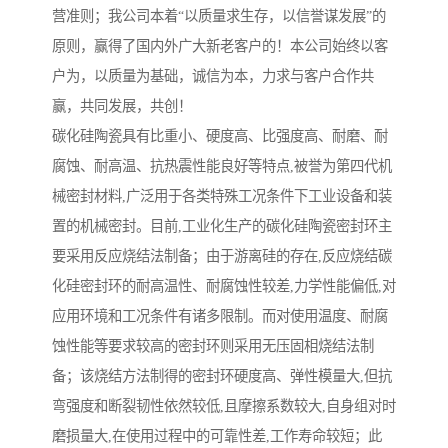
营准则；我公司本着“以质量求生存，以信誉谋发展”的
原则，赢得了国内外广大新老客户的！本公司始终以客
户为，以质量为基础，诚信为本，力求与客户合作共
赢，共同发展，共创！
碳化硅陶瓷具有比重小、硬度高、比强度高、耐磨、耐
腐蚀、耐高温、抗热震性能良好等特点,被誉为第四代机
械密封材料,广泛用于各类特殊工况条件下工业设备和装
置的机械密封。目前,工业化生产的碳化硅陶瓷密封环主
要采用反应烧结法制备；由于游离硅的存在,反应烧结碳
化硅密封环的耐高温性、耐腐蚀性较差,力学性能偏低,对
应用环境和工况条件有诸多限制。而对使用温度、耐腐
蚀性能等要求较高的密封环则采用无压固相烧结法制
备；该烧结方法制得的密封环硬度高、弹性模量大,但抗
弯强度和断裂韧性依然较低,且摩擦系数较大,自身组对时
磨损量大,在使用过程中的可靠性差,工作寿命较短；此