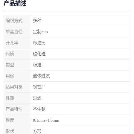
产品描述
编织方式
多种
单丝直径
定制mm
开孔率
标准％
材质
碳化硅
类型
标准
用途
液体过滤
适用对象
钢铁厂
性能
过滤
产品特性
不生锈
厚度
0.1mm~1.5mm
形状
方形