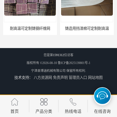
耐高温可定制铸钢纤维网
铸造用挡渣棉可定制耐高温
您是第
1591312
位访客
版权所有 ©2026-08-10
鲁ICP备2025139801号-1
宁津县博涵机械有限公司
保留所有权利.
技术支持：
八方资源网
免责声明
管理员入口
网站地图
西安铸造过滤网
延安铸造过滤网
首页
产品分类
热线电话
在线咨询