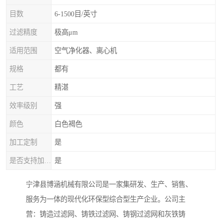
目数
6-1500目/英寸
过滤精度
极高μm
适用范围
空气净化器、离心机
规格
都有
工艺
精湛
效率级别
强
颜色
白色褐色
加工定制
是
是否支持加工定制
是
宁津县博涵机械有限公司是一家集研发、生产、销售、
服务为一体的现代化环保型综合型生产企业。公司主
营：铸造过滤网、铸铁过滤网、铸钢过滤网和灰铁铸