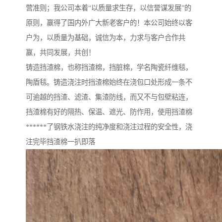
营准则；我公司本着“以质量求生存，以信誉谋发展”的
原则，赢得了国内外广大新老客户的！本公司始终以客
户为，以质量为基础，诚信为本，力求与客户合作共
赢，共同发展，共创！
铸造挡渣棉，也称挡渣棉，挡脏棉，学名陶瓷纤维毯，
陶盾毯。铸造浇注时挡渣棉始终在浇包口处形成一条不
可逾越的挡渣、滤渣、集渣防线，而又不与包壁粘连，
挡渣棉有好的隔热、保温、遮光、防作用，使用挡渣棉
******了钢铁水浇注的纯净度和浇注过程的安全性，浇
注完毕挡渣棉一扒即落