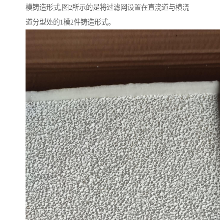
模铸造形式,图2所示的是将过滤网设置在直浇道与横浇
道分型处的1模2件铸造形式。