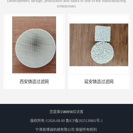
Development, design, production and sales in one of the manufacturing
enterprises
延安铸造过滤网
喀什铸造过滤网
您是第
1586956
位访客
版权所有 ©2026-08-09
鲁ICP备2025139801号-1
宁津县博涵机械有限公司
保留所有权利.