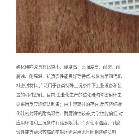
碳化硅陶瓷具有比重小、硬度高、比强度高、耐磨、耐
腐蚀、耐高温、抗热震性能良好等特点,被誉为第四代机
械密封材料,广泛用于各类特殊工况条件下工业设备和装
置的机械密封。目前,工业化生产的碳化硅陶瓷密封环主
要采用反应烧结法制备；由于游离硅的存在,反应烧结碳
化硅密封环的耐高温性、耐腐蚀性较差,力学性能偏低,对
应用环境和工况条件有诸多限制。而对使用温度、耐腐
蚀性能等要求较高的密封环则采用无压固相烧结法制