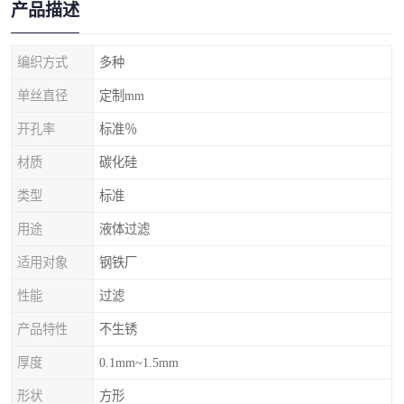
产品描述
编织方式
多种
单丝直径
定制mm
开孔率
标准％
材质
碳化硅
类型
标准
用途
液体过滤
适用对象
钢铁厂
性能
过滤
产品特性
不生锈
厚度
0.1mm~1.5mm
形状
方形