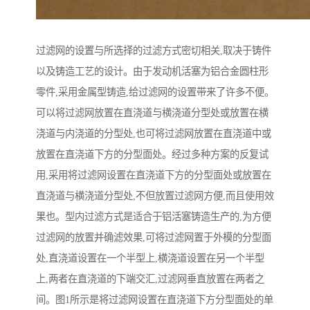
过滤网的设置与所选择的过滤方式密切相关,取决于铸件
以及铸造工艺的设计。由于发动机活塞为铝合金圆柱形
零件,采用金属型铸造,给过滤网的设置带来了许多不便。
可以将过滤网放置在直浇道与横浇道分型处或放置在横
浇道与内浇道的分型处,也可将过滤网放置在直浇道中或
放置在直浇道下方的分型面处。经过多种方案的反复试
用,采用将过滤网设置在直浇道下方的分型面处或放置在
直浇道与横浇道分型处,不但放置过滤网方便,而且使用效
果也。型内过滤方式是适合于铝活塞铸造生产的,为方便
过滤网的放置并确滤效果,可将过滤网置于外模的分型面
处,直浇道设置在一个半型上,横浇道设置在另一个半型
上,两者在直浇道的下端交汇,过滤网垂直放置在两者之
间。图1所示是将过滤网设置在直浇道下方分型面处的单