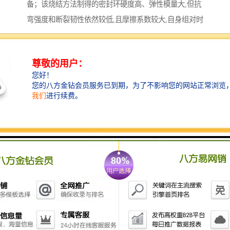
备；该烧结方法制得的密封环硬度高、弹性模量大,但抗
弯强度和断裂韧性依然较低,且摩擦系数较大,自身组对时
磨损量大,在使用过程中的可靠性差,工作寿命较短；此
外,该烧结方法还存在烧结温度高(达2300℃)、能耗大等
问题,较高的生产成本限制了碳化硅密封环的推广应用。
由此,国内外众多学者致力于研究低温液相烧结技术制备
高强度、高韧性碳化硅陶瓷,并取得一定的成效。