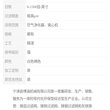
目数
6-1500目/英寸
过滤精度
极高μm
适用范围
空气净化器、离心机
规格
都有
工艺
精湛
效率级别
强
颜色
白色褐色
加工定制
是
是否支持加工定制
是
宁津县博涵机械有限公司是一家集研发、生产、销售、
服务为一体的现代化环保型综合型生产企业。公司主
营：铸造过滤网、铸铁过滤网、铸钢过滤网和灰铁铸