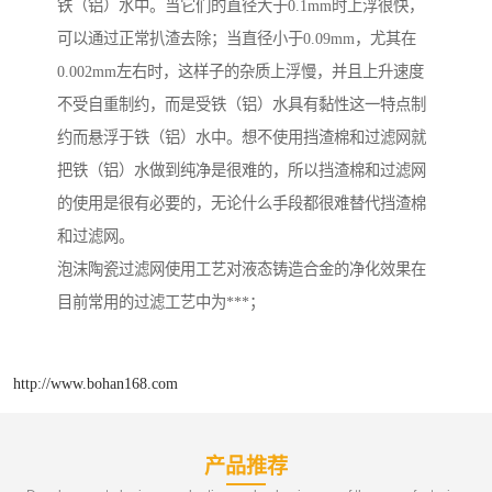
铁（铝）水中。当它们的直径大于0.1mm时上浮很快，
可以通过正常扒渣去除；当直径小于0.09mm，尤其在
0.002mm左右时，这样子的杂质上浮慢，并且上升速度
不受自重制约，而是受铁（铝）水具有黏性这一特点制
约而悬浮于铁（铝）水中。想不使用挡渣棉和过滤网就
把铁（铝）水做到纯净是很难的，所以挡渣棉和过滤网
的使用是很有必要的，无论什么手段都很难替代挡渣棉
和过滤网。
泡沫陶瓷过滤网使用工艺对液态铸造合金的净化效果在
目前常用的过滤工艺中为***；
http://www.bohan168.com
产品推荐