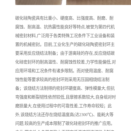
碳化硅陶瓷具有比重小、硬度高、比强度高、耐磨、耐
腐蚀、耐高温、抗热震性能良好等特点,被誉为第四代机
械密封材料,广泛用于各类特殊工况条件下工业设备和装
置的机械密封。目前,工业化生产的碳化硅陶瓷密封环主
要采用反应烧结法制备；由于游离硅的存在,反应烧结碳
化硅密封环的耐高温性、耐腐蚀性较差,力学性能偏低,对
应用环境和工况条件有诸多限制。而对使用温度、耐腐
蚀性能等要求较高的密封环则采用无压固相烧结法制
备；该烧结方法制得的密封环硬度高、弹性模量大,但抗
弯强度和断裂韧性依然较低,且摩擦系数较大,自身组对时
磨损量大,在使用过程中的可靠性差,工作寿命较短；此
外,该烧结方法还存在烧结温度高(达2300℃)、能耗大等
问题,较高的生产成本限制了碳化硅密封环的推广应用。