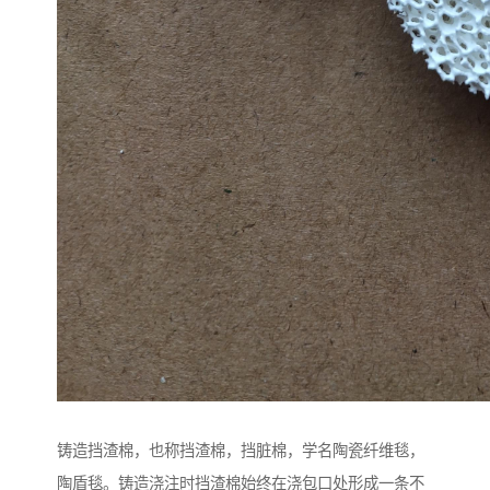
铸造挡渣棉，也称挡渣棉，挡脏棉，学名陶瓷纤维毯，
陶盾毯。铸造浇注时挡渣棉始终在浇包口处形成一条不