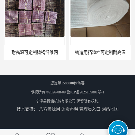
铸造用挡渣棉可定制耐高温
西安铸造过滤网
您是第
1585688
位访客
版权所有 ©2026-08-09
鲁ICP备2025139801号-1
宁津县博涵机械有限公司
保留所有权利.
技术支持：
八方资源网
免责声明
管理员入口
网站地图
延安铸造过滤网
喀什铸造过滤网