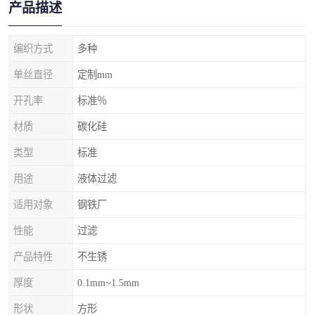
产品描述
编织方式
多种
单丝直径
定制mm
开孔率
标准％
材质
碳化硅
类型
标准
用途
液体过滤
适用对象
钢铁厂
性能
过滤
产品特性
不生锈
厚度
0.1mm~1.5mm
形状
方形