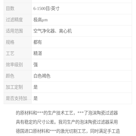
目数
6-1500目/英寸
过滤精度
极高μm
适用范围
空气净化器、离心机
规格
都有
工艺
精湛
效率级别
强
颜色
白色褐色
加工定制
是
是否支持加工定制
是
的原材料和***的生产技术工艺，***了泡沫陶瓷过滤器
具有稳定的尺寸公差。我司生产的泡沫陶瓷过滤器采用
德国进口原材料和***的激光切割工艺，同时满足手工造