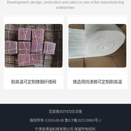
Development, design, production and sales in one of the manufacturing
enterprises
铸造用挡渣棉可定制耐高温
西安铸造过滤网
您是第
1577172
位访客
版权所有 ©2026-08-08
鲁ICP备2025139801号-1
宁津县博涵机械有限公司
保留所有权利.