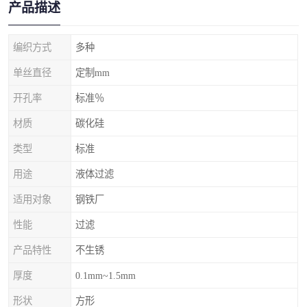
产品描述
编织方式
多种
单丝直径
定制mm
开孔率
标准％
材质
碳化硅
类型
标准
用途
液体过滤
适用对象
钢铁厂
性能
过滤
产品特性
不生锈
厚度
0.1mm~1.5mm
形状
方形