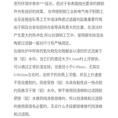
恶烈环境中寿命***延长，而对于有表面抛光要求的铸铜
件也有良好的效果。 在传统制铜工业和电气电子制铜工
业及连铸连轧等工艺中泡沫陶瓷过滤器也起着重要作用.
由于铜及合金包括锌合金等具有更大的比重，在浇注时
产生更大的热冲击,所以在铸铜工艺中，使用碳化硅泡沫
陶瓷过滤器一般对尺寸有严格规定。
在熔化炉中所有的氧化物及化物都会以渣的形式流离于
铁（铝）水中。当它们的直径大于0.1mm时上浮很快，
可以通过正常扒渣去除；当直径小于0.09mm，尤其在
0.002mm左右时，这样子的杂质上浮慢，并且上升速度
不受自重制约，而是受铁（铝）水具有黏性这一特点制
约而悬浮于铁（铝）水中。想不使用挡渣棉和过滤网就
把铁（铝）水做到纯净是很难的，所以挡渣棉和过滤网
的使用是很有必要的，无论什么手段都很难替代挡渣棉
和过滤网。