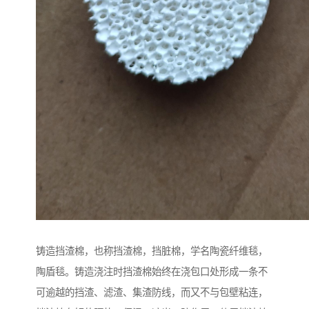
铸造挡渣棉，也称挡渣棉，挡脏棉，学名陶瓷纤维毯，
陶盾毯。铸造浇注时挡渣棉始终在浇包口处形成一条不
可逾越的挡渣、滤渣、集渣防线，而又不与包壁粘连，