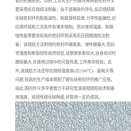
置的机械密封。目前,工业化生产的碳化硅陶瓷密封环主
要采用反应烧结法制备；由于游离硅的存在,反应烧结碳
化硅密封环的耐高温性、耐腐蚀性较差,力学性能偏低,对
应用环境和工况条件有诸多限制。而对使用温度、耐腐
蚀性能等要求较高的密封环则采用无压固相烧结法制
备；该烧结方法制得的密封环硬度高、弹性模量大,但抗
弯强度和断裂韧性依然较低,且摩擦系数较大,自身组对时
磨损量大,在使用过程中的可靠性差,工作寿命较短；此
外,该烧结方法还存在烧结温度高(达2300℃)、能耗大等
问题,较高的生产成本限制了碳化硅密封环的推广应用。
由此,国内外众多学者致力于研究低温液相烧结技术制备
高强度、高韧性碳化硅陶瓷,并取得一定的成效。