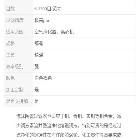
目数
6-1500目/英寸
过滤精度
极高μm
适用范围
空气净化器、离心机
规格
都有
工艺
精湛
效率级别
强
颜色
白色褐色
加工定制
是
是否支持加工定制
是
泡沫陶瓷过滤器也适应于铜、青铜、黄铜等铜合金，减
少铜液紊流并整流净化熔融铜液。特别可贵的是经过过
滤净化的铜铸件在海洋船舶涡轮、化工零件等高要求或