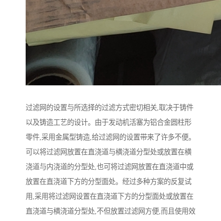
过滤网的设置与所选择的过滤方式密切相关,取决于铸件
以及铸造工艺的设计。由于发动机活塞为铝合金圆柱形
零件,采用金属型铸造,给过滤网的设置带来了许多不便。
可以将过滤网放置在直浇道与横浇道分型处或放置在横
浇道与内浇道的分型处,也可将过滤网放置在直浇道中或
放置在直浇道下方的分型面处。经过多种方案的反复试
用,采用将过滤网设置在直浇道下方的分型面处或放置在
直浇道与横浇道分型处,不但放置过滤网方便,而且使用效