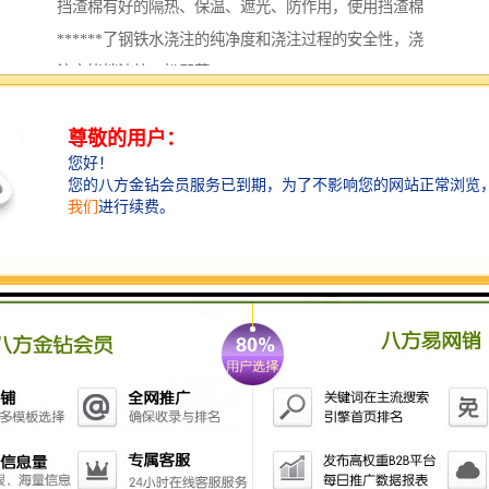
挡渣棉有好的隔热、保温、遮光、防作用，使用挡渣棉
******了钢铁水浇注的纯净度和浇注过程的安全性，浇
注完毕挡渣棉一扒即落