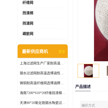
纤维网
挡渣棉
挡渣网
避脏网
最新供应商机
更多
上海过滤网生产厂家耐高温可定制供应及时
钢水过滤网耐高温选博涵性能稳定价格合适
铸铜耐高温纤维网选博涵牌质量稳定
产品描述
海南7200*610*20纤维挡渣棉耐高温
天津80*20氧化锆钢水陶瓷过滤器过滤效果明显
编织方式