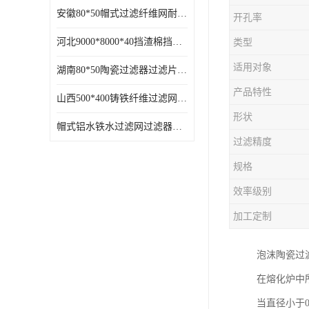
安徽80*50帽式过滤纤维网耐高温
开孔率
河北9000*8000*40挡渣棉挡渣效果好耐高温
类型
适用对象
湖南80*50陶瓷过滤器过滤片过滤网效果好耐高温
产品特性
山西500*400铸铁纤维过滤网方形网圆形网
形状
帽式铝水铁水过滤网过滤器耐高温
过滤精度
规格
效率级别
加工定制
泡沫陶瓷过滤片
在熔化炉中
当直径小于