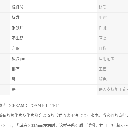
标准％
材质
标准
用途
钢铁厂
性能
不生锈
厚度
方形
目数
极高μm
适用范围
都有
工艺
强
颜色
是
是否支持加工定
（CERAMIC FOAM FILTER)：
所有的氧化物及化物都会以渣的形式流离于铁（铝）水中。当它们的直径大
0.09mm，尤其在0.002mm左右时，这样子的杂质上浮慢，并且上升速