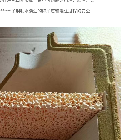
终在浇包口处形成一条不可逾越的挡渣、滤渣、集
****了钢铁水浇注的纯净度和浇注过程的安全