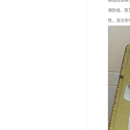
铸造挡渣棉
渣防线，而
性，浇注完