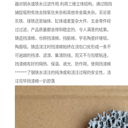
器对铜水或铁水过滤作用,利用三维立体结构，通过阻挡
捕捉吸附有效去除氧化夹杂和其他非金属夹杂。无论是
灰铁、球铁还是轴体、缸体或者复杂大件、五金零件经
过过滤，产品质量都会得到稳定的、令人满意的结果。
铸造挡渣棉，也称挡渣棉，挡脏棉，学名陶瓷纤维毯，
陶盾毯。铸造浇注时挡渣棉始终在浇包口处形成一条不
可逾越的挡渣、滤渣、集渣防线，而又不与包壁粘连，
挡渣棉有好的隔热、保温、遮光、防作用，使用挡渣棉
******了钢铁水浇注的纯净度和浇注过程的安全性，浇
注完毕挡渣棉一扒即落