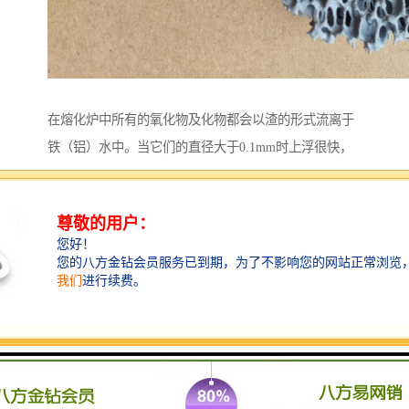
在熔化炉中所有的氧化物及化物都会以渣的形式流离于
铁（铝）水中。当它们的直径大于0.1mm时上浮很快，
可以通过正常扒渣去除；当直径小于0.09mm，尤其在
0.002mm左右时，这样子的杂质上浮慢，并且上升速度
不受自重制约，而是受铁（铝）水具有黏性这一特点制
约而悬浮于铁（铝）水中。想不使用挡渣棉和过滤网就
把铁（铝）水做到纯净是很难的，所以挡渣棉和过滤网
的使用是很有必要的，无论什么手段都很难替代挡渣棉
和过滤网。