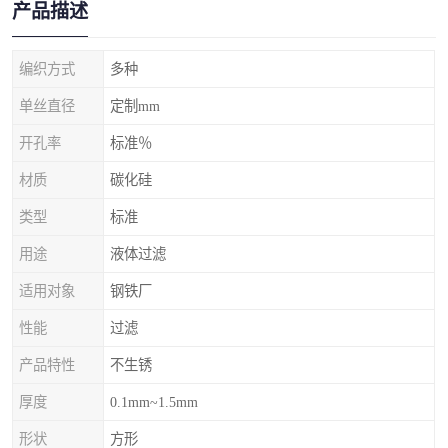
产品描述
编织方式
多种
单丝直径
定制mm
开孔率
标准％
材质
碳化硅
类型
标准
用途
液体过滤
适用对象
钢铁厂
性能
过滤
产品特性
不生锈
厚度
0.1mm~1.5mm
形状
方形