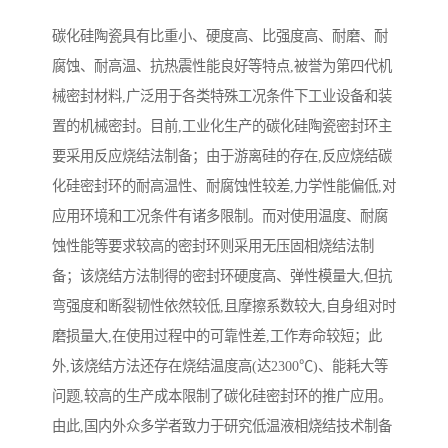
碳化硅陶瓷具有比重小、硬度高、比强度高、耐磨、耐
腐蚀、耐高温、抗热震性能良好等特点,被誉为第四代机
械密封材料,广泛用于各类特殊工况条件下工业设备和装
置的机械密封。目前,工业化生产的碳化硅陶瓷密封环主
要采用反应烧结法制备；由于游离硅的存在,反应烧结碳
化硅密封环的耐高温性、耐腐蚀性较差,力学性能偏低,对
应用环境和工况条件有诸多限制。而对使用温度、耐腐
蚀性能等要求较高的密封环则采用无压固相烧结法制
备；该烧结方法制得的密封环硬度高、弹性模量大,但抗
弯强度和断裂韧性依然较低,且摩擦系数较大,自身组对时
磨损量大,在使用过程中的可靠性差,工作寿命较短；此
外,该烧结方法还存在烧结温度高(达2300℃)、能耗大等
问题,较高的生产成本限制了碳化硅密封环的推广应用。
由此,国内外众多学者致力于研究低温液相烧结技术制备