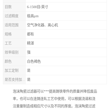
目数
6-1500目/英寸
过滤精度
极高μm
适用范围
空气净化器、离心机
规格
都有
工艺
精湛
效率级别
强
颜色
白色褐色
加工定制
是
是否支持加工定制
是
泡沫陶瓷过滤器可以***提高铸铁零件的质量并降低废品
率，也可以在连铸连轧工艺中使用，可以根据浇道和浇
注重量制造成相应尺寸以及不同的厚度。泡沫陶瓷过滤