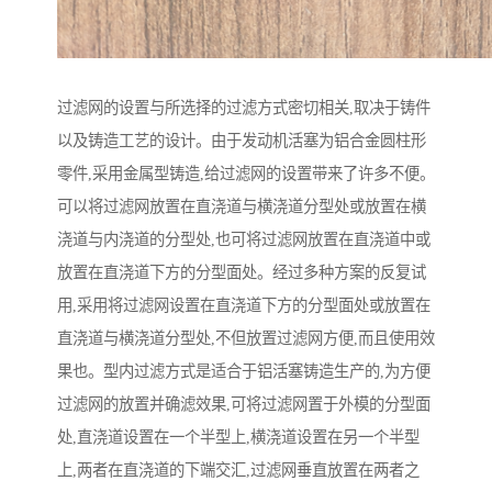
过滤网的设置与所选择的过滤方式密切相关,取决于铸件
以及铸造工艺的设计。由于发动机活塞为铝合金圆柱形
零件,采用金属型铸造,给过滤网的设置带来了许多不便。
可以将过滤网放置在直浇道与横浇道分型处或放置在横
浇道与内浇道的分型处,也可将过滤网放置在直浇道中或
放置在直浇道下方的分型面处。经过多种方案的反复试
用,采用将过滤网设置在直浇道下方的分型面处或放置在
直浇道与横浇道分型处,不但放置过滤网方便,而且使用效
果也。型内过滤方式是适合于铝活塞铸造生产的,为方便
过滤网的放置并确滤效果,可将过滤网置于外模的分型面
处,直浇道设置在一个半型上,横浇道设置在另一个半型
上,两者在直浇道的下端交汇,过滤网垂直放置在两者之