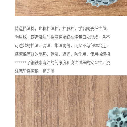
铸造挡渣棉，也称挡渣棉，挡脏棉，学名陶瓷纤维毯，
陶盾毯。铸造浇注时挡渣棉始终在浇包口处形成一条不
可逾越的挡渣、滤渣、集渣防线，而又不与包壁粘连，
挡渣棉有好的隔热、保温、遮光、防作用，使用挡渣棉
******了钢铁水浇注的纯净度和浇注过程的安全性，浇
注完毕挡渣棉一扒即落