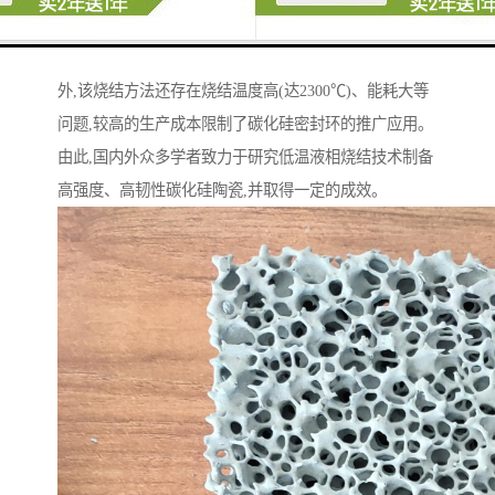
弯强度和断裂韧性依然较低,且摩擦系数较大,自身组对时
磨损量大,在使用过程中的可靠性差,工作寿命较短；此
外,该烧结方法还存在烧结温度高(达2300℃)、能耗大等
问题,较高的生产成本限制了碳化硅密封环的推广应用。
由此,国内外众多学者致力于研究低温液相烧结技术制备
高强度、高韧性碳化硅陶瓷,并取得一定的成效。