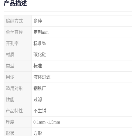
产品描述
编织方式
多种
单丝直径
定制mm
开孔率
标准％
材质
碳化硅
类型
标准
用途
液体过滤
适用对象
钢铁厂
性能
过滤
产品特性
不生锈
厚度
0.1mm~1.5mm
形状
方形