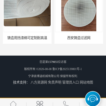
耐高温
西安铸造过滤网
您是第
1579055
位访客
版权所有 ©2026-08-08
鲁ICP备2025139801号-1
宁津县博涵机械有限公司
保留所有权利.
技术支持：
八方资源网
免责声明
管理员入口
网站地图
延安铸造过滤网
喀什铸造过滤网