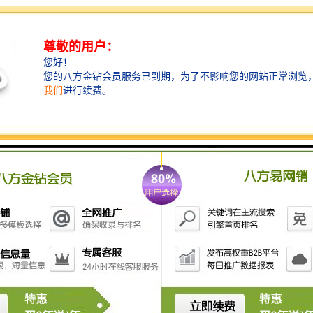
碳化硅陶瓷具有比重小、硬度高、比强度高、耐磨、耐
腐蚀、耐高温、抗热震性能良好等特点,被誉为第四代机
械密封材料,广泛用于各类特殊工况条件下工业设备和装
置的机械密封。目前,工业化生产的碳化硅陶瓷密封环主
要采用反应烧结法制备；由于游离硅的存在,反应烧结碳
化硅密封环的耐高温性、耐腐蚀性较差,力学性能偏低,对
应用环境和工况条件有诸多限制。而对使用温度、耐腐
蚀性能等要求较高的密封环则采用无压固相烧结法制
备；该烧结方法制得的密封环硬度高、弹性模量大,但抗