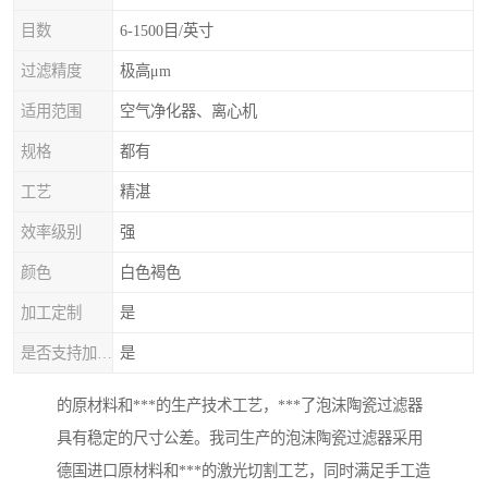
目数
6-1500目/英寸
过滤精度
极高μm
适用范围
空气净化器、离心机
规格
都有
工艺
精湛
效率级别
强
颜色
白色褐色
加工定制
是
是否支持加工定制
是
的原材料和***的生产技术工艺，***了泡沫陶瓷过滤器
具有稳定的尺寸公差。我司生产的泡沫陶瓷过滤器采用
德国进口原材料和***的激光切割工艺，同时满足手工造