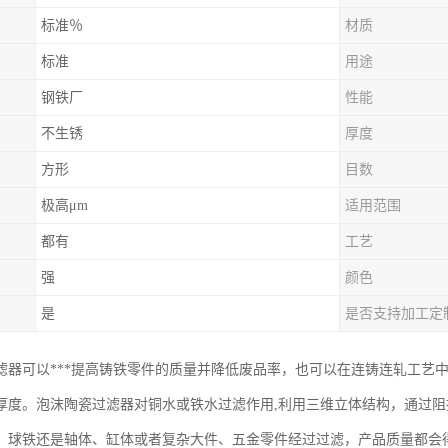
标准％
材质
标准
用途
钢铁厂
性能
不生锈
厚度
方形
目数
极高μm
适用范围
都有
工艺
强
颜色
是
是否支持加工定
滤器可以***提高铸铁零件的质量并降低废品率，也可以在连铸连轧工艺
厚度。泡沫陶瓷过滤器对铜水或铁水过滤作用,利用三维立体结构，通过
、球铁还是轴体、缸体或者复杂大件、五金零件经过过滤，产品质量都会