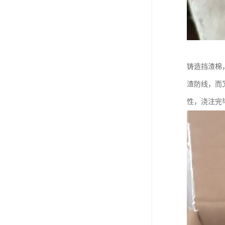
铸造挡渣棉
渣防线，而
性，浇注完