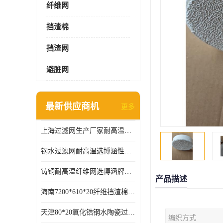
纤维网
挡渣棉
挡渣网
避脏网
最新供应商机
更多
上海过滤网生产厂家耐高温可定制供应及时
钢水过滤网耐高温选博涵性能稳定价格合适
铸铜耐高温纤维网选博涵牌质量稳定
产品描述
海南7200*610*20纤维挡渣棉耐高温
天津80*20氧化锆钢水陶瓷过滤器过滤效果明显
编织方式