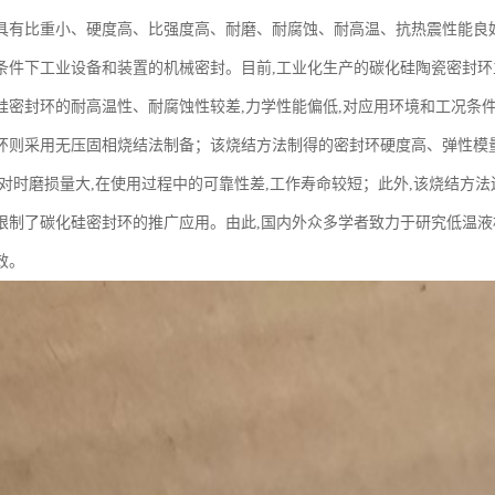
具有比重小、硬度高、比强度高、耐磨、耐腐蚀、耐高温、抗热震性能良好
条件下工业设备和装置的机械密封。目前,工业化生产的碳化硅陶瓷密封环
硅密封环的耐高温性、耐腐蚀性较差,力学性能偏低,对应用环境和工况条
环则采用无压固相烧结法制备；该烧结方法制得的密封环硬度高、弹性模量
对时磨损量大,在使用过程中的可靠性差,工作寿命较短；此外,该烧结方法还
限制了碳化硅密封环的推广应用。由此,国内外众多学者致力于研究低温液
效。