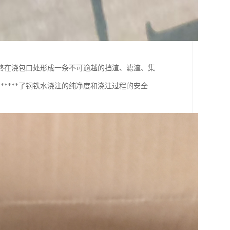
终在浇包口处形成一条不可逾越的挡渣、滤渣、集
****了钢铁水浇注的纯净度和浇注过程的安全