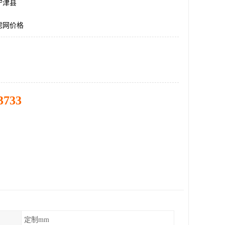
宁津县
滤网价格
3733
定制mm