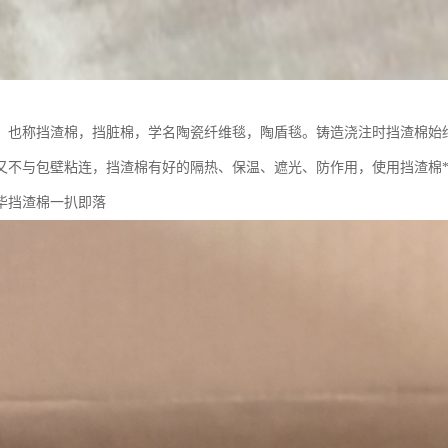
，也称挡渣棉，挡脏棉，学名陶瓷纤维毯，陶盾毯。铸造浇注时挡渣棉始
又不与包壁粘连，挡渣棉有好的隔热、保温、遮光、防作用，使用挡渣棉**
毕挡渣棉一扒即落