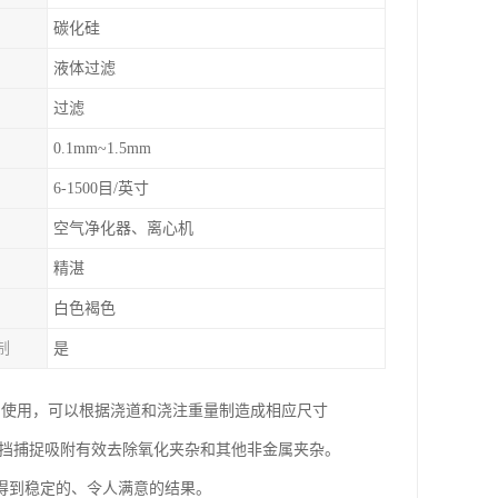
碳化硅
液体过滤
过滤
0.1mm~1.5mm
6-1500目/英寸
空气净化器、离心机
精湛
白色褐色
制
是
中使用，可以根据浇道和浇注重量制造成相应尺寸
阻挡捕捉吸附有效去除氧化夹杂和其他非金属夹杂。
得到稳定的、令人满意的结果。