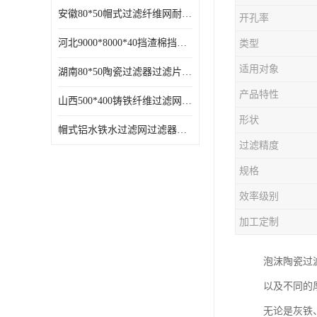
安徽80*50帽式过滤纤维网耐高温
开孔率
河北9000*8000*40挡渣棉挡渣效果好耐高温
类型
适用对象
湖南80*50陶瓷过滤器过滤片过滤网效果好耐高温
产品特性
山西500*400铸铁纤维过滤网方形网圆形网
形状
帽式铝水铁水过滤网过滤器耐高温
过滤精度
规格
效率级别
加工定制
泡沫陶瓷过
以及不同的
无论是灰铁