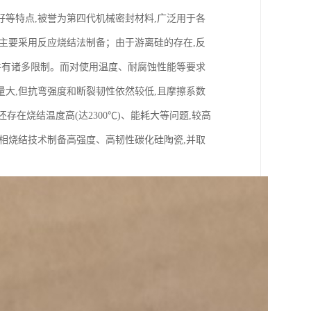
等特点,被誉为第四代机械密封材料,广泛用于各
主要采用反应烧结法制备；由于游离硅的存在,反
件有诸多限制。而对使用温度、耐腐蚀性能等要求
大,但抗弯强度和断裂韧性依然较低,且摩擦系数
存在烧结温度高(达2300℃)、能耗大等问题,较高
相烧结技术制备高强度、高韧性碳化硅陶瓷,并取