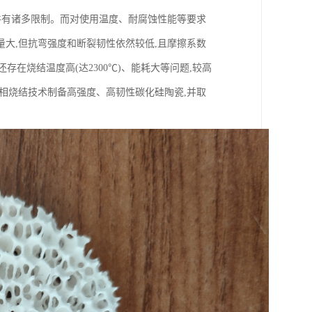
件有诸多限制。而对使用温度、耐腐蚀性能等要求
大,但抗弯强度和断裂韧性依然较低,且摩擦系数
存在烧结温度高(达2300℃)、能耗大等问题,较高
相烧结技术制备高强度、高韧性碳化硅陶瓷,并取