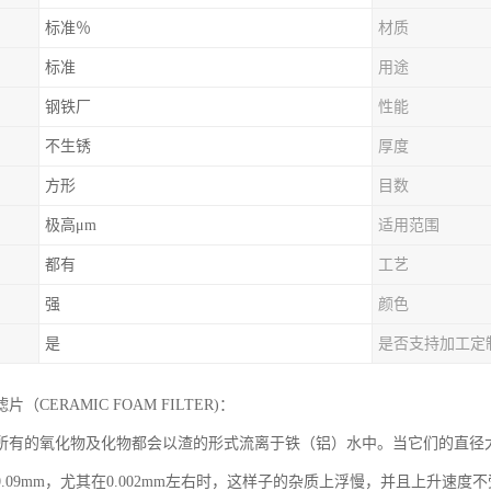
标准％
材质
标准
用途
钢铁厂
性能
不生锈
厚度
方形
目数
极高μm
适用范围
都有
工艺
强
颜色
是
是否支持加工定
（CERAMIC FOAM FILTER)：
所有的氧化物及化物都会以渣的形式流离于铁（铝）水中。当它们的直径大
0.09mm，尤其在0.002mm左右时，这样子的杂质上浮慢，并且上升速