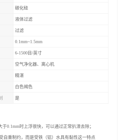
碳化硅
液体过滤
过滤
0.1mm~1.5mm
6-1500目/英寸
空气净化器、离心机
精湛
白色褐色
制
是
于0.1mm时上浮很快，可以通过正常扒渣去除；
度不受自重制约，而是受铁（铝）水具有黏性这一特点