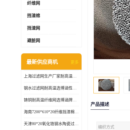
纤维网
挡渣棉
挡渣网
避脏网
最新供应商机
更多
上海过滤网生产厂家耐高温可定制供应及时
钢水过滤网耐高温选博涵性能稳定价格合适
铸铜耐高温纤维网选博涵牌质量稳定
产品描述
海南7200*610*20纤维挡渣棉耐高温
天津80*20氧化锆钢水陶瓷过滤器过滤效果明显
编织方式