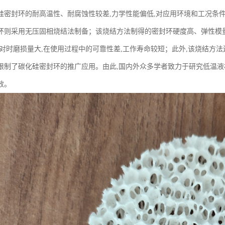
硅密封环的耐高温性、耐腐蚀性较差,力学性能偏低,对应用环境和工况条
环则采用无压固相烧结法制备；该烧结方法制得的密封环硬度高、弹性模量
对时磨损量大,在使用过程中的可靠性差,工作寿命较短；此外,该烧结方法还
限制了碳化硅密封环的推广应用。由此,国内外众多学者致力于研究低温液
效。