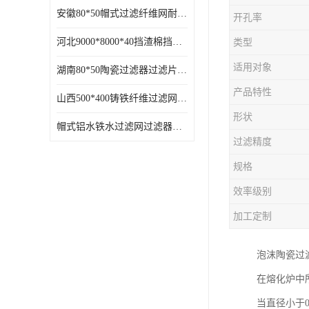
安徽80*50帽式过滤纤维网耐高温
开孔率
河北9000*8000*40挡渣棉挡渣效果好耐高温
类型
适用对象
湖南80*50陶瓷过滤器过滤片过滤网效果好耐高温
产品特性
山西500*400铸铁纤维过滤网方形网圆形网
形状
帽式铝水铁水过滤网过滤器耐高温
过滤精度
规格
效率级别
加工定制
泡沫陶瓷过滤片
在熔化炉中
当直径小于