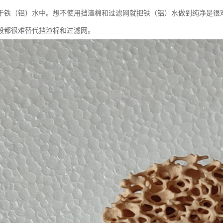
于铁（铝）水中。想不使用挡渣棉和过滤网就把铁（铝）水做到纯净是很
段都很难替代挡渣棉和过滤网。