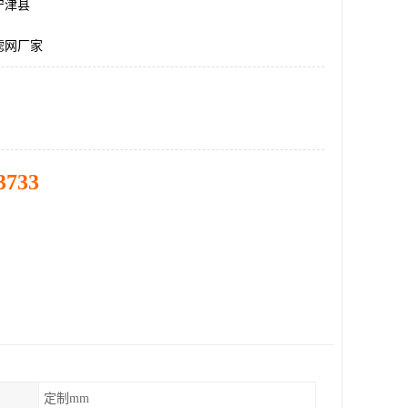
宁津县
滤网厂家
3733
定制mm