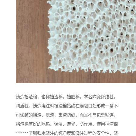
铸造挡渣棉，也称挡渣棉，挡脏棉，学名陶瓷纤维毯，
陶盾毯。铸造浇注时挡渣棉始终在浇包口处形成一条不
可逾越的挡渣、滤渣、集渣防线，而又不与包壁粘连，
挡渣棉有好的隔热、保温、遮光、防作用，使用挡渣棉
******了钢铁水浇注的纯净度和浇注过程的安全性，浇