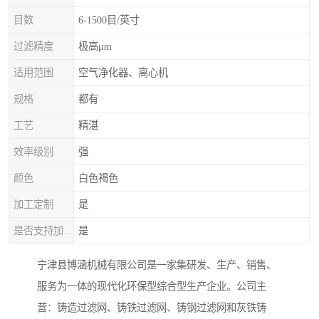
目数
6-1500目/英寸
过滤精度
极高μm
适用范围
空气净化器、离心机
规格
都有
工艺
精湛
效率级别
强
颜色
白色褐色
加工定制
是
是否支持加工定制
是
宁津县博涵机械有限公司是一家集研发、生产、销售、
服务为一体的现代化环保型综合型生产企业。公司主
营：铸造过滤网、铸铁过滤网、铸钢过滤网和灰铁铸