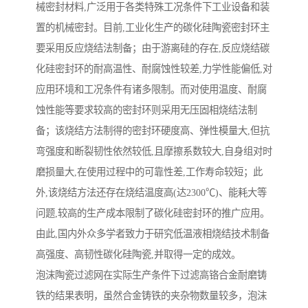
械密封材料,广泛用于各类特殊工况条件下工业设备和装
置的机械密封。目前,工业化生产的碳化硅陶瓷密封环主
要采用反应烧结法制备；由于游离硅的存在,反应烧结碳
化硅密封环的耐高温性、耐腐蚀性较差,力学性能偏低,对
应用环境和工况条件有诸多限制。而对使用温度、耐腐
蚀性能等要求较高的密封环则采用无压固相烧结法制
备；该烧结方法制得的密封环硬度高、弹性模量大,但抗
弯强度和断裂韧性依然较低,且摩擦系数较大,自身组对时
磨损量大,在使用过程中的可靠性差,工作寿命较短；此
外,该烧结方法还存在烧结温度高(达2300℃)、能耗大等
问题,较高的生产成本限制了碳化硅密封环的推广应用。
由此,国内外众多学者致力于研究低温液相烧结技术制备
高强度、高韧性碳化硅陶瓷,并取得一定的成效。
泡沫陶瓷过滤网在实际生产条件下过滤高铬合金耐磨铸
铁的结果表明，虽然合金铸铁的夹杂物数量较多，泡沫