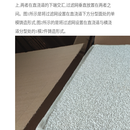
上,两者在直浇道的下端交汇,过滤网垂直放置在两者之
间。图1所示是将过滤网设置在直浇道下方分型面处的单
模铸造形式,图2所示的是将过滤网设置在直浇道与横浇
道分型处的1模2件铸造形式。