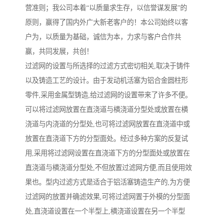
营准则；我公司本着“以质量求生存，以信誉谋发展”的
原则，赢得了国内外广大新老客户的！本公司始终以客
户为，以质量为基础，诚信为本，力求与客户合作共
赢，共同发展，共创！
过滤网的设置与所选择的过滤方式密切相关,取决于铸件
以及铸造工艺的设计。由于发动机活塞为铝合金圆柱形
零件,采用金属型铸造,给过滤网的设置带来了许多不便。
可以将过滤网放置在直浇道与横浇道分型处或放置在横
浇道与内浇道的分型处,也可将过滤网放置在直浇道中或
放置在直浇道下方的分型面处。经过多种方案的反复试
用,采用将过滤网设置在直浇道下方的分型面处或放置在
直浇道与横浇道分型处,不但放置过滤网方便,而且使用效
果也。型内过滤方式是适合于铝活塞铸造生产的,为方便
过滤网的放置并确滤效果,可将过滤网置于外模的分型面
处,直浇道设置在一个半型上,横浇道设置在另一个半型