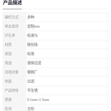
产品描述
编织方式
多种
单丝直径
定制mm
开孔率
标准％
材质
碳化硅
类型
标准
用途
液体过滤
适用对象
钢铁厂
性能
过滤
产品特性
不生锈
厚度
0.1mm~1.5mm
形状
方形