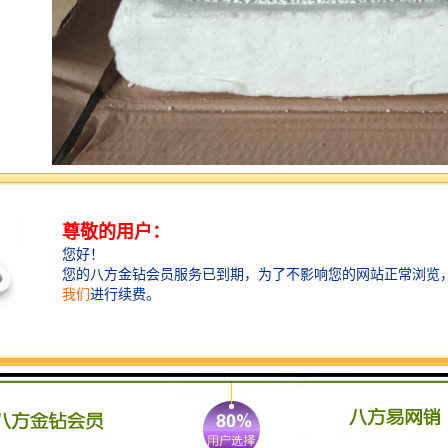
在熔化炉中所有的氧化物及化物都会以渣的形式流离于
铁（铝）水中。当它们的直径大于0.1mm时上浮很快，
可以通过正常扒渣去除；当直径小于0.09mm，尤其在
0.002mm左右时，这样子的杂质上浮慢，并且上升速度
不受自重制约，而是受铁（铝）水具有黏性这一特点制
约而悬浮于铁（铝）水中。想不使用挡渣棉和过滤网就
把铁（铝）水做到纯净是很难的，所以挡渣棉和过滤网
的使用是很有必要的，无论什么手段都很难替代挡渣棉