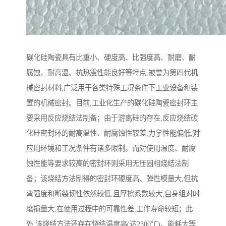
碳化硅陶瓷具有比重小、硬度高、比强度高、耐磨、耐
腐蚀、耐高温、抗热震性能良好等特点,被誉为第四代机
械密封材料,广泛用于各类特殊工况条件下工业设备和装
置的机械密封。目前,工业化生产的碳化硅陶瓷密封环主
要采用反应烧结法制备；由于游离硅的存在,反应烧结碳
化硅密封环的耐高温性、耐腐蚀性较差,力学性能偏低,对
应用环境和工况条件有诸多限制。而对使用温度、耐腐
蚀性能等要求较高的密封环则采用无压固相烧结法制
备；该烧结方法制得的密封环硬度高、弹性模量大,但抗
弯强度和断裂韧性依然较低,且摩擦系数较大,自身组对时
磨损量大,在使用过程中的可靠性差,工作寿命较短；此
外,该烧结方法还存在烧结温度高(达2300℃)、能耗大等