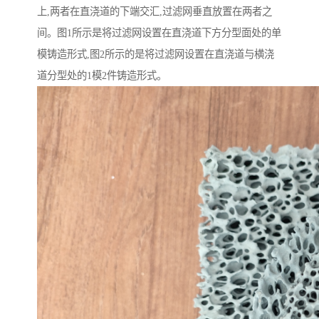
上,两者在直浇道的下端交汇,过滤网垂直放置在两者之
间。图1所示是将过滤网设置在直浇道下方分型面处的单
模铸造形式,图2所示的是将过滤网设置在直浇道与横浇
道分型处的1模2件铸造形式。