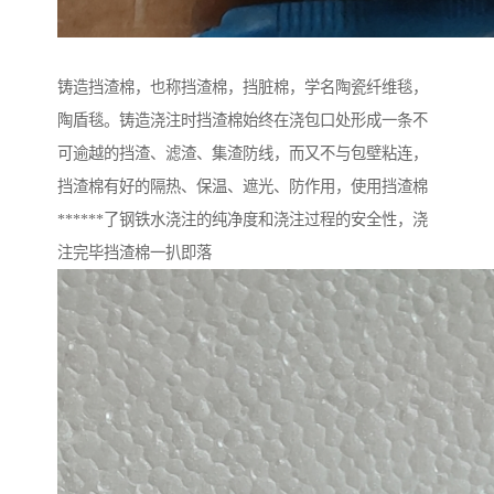
铸造挡渣棉，也称挡渣棉，挡脏棉，学名陶瓷纤维毯，
陶盾毯。铸造浇注时挡渣棉始终在浇包口处形成一条不
可逾越的挡渣、滤渣、集渣防线，而又不与包壁粘连，
挡渣棉有好的隔热、保温、遮光、防作用，使用挡渣棉
******了钢铁水浇注的纯净度和浇注过程的安全性，浇
注完毕挡渣棉一扒即落