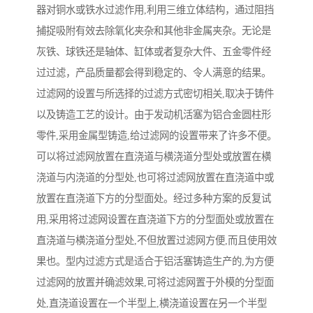
器对铜水或铁水过滤作用,利用三维立体结构，通过阻挡
捕捉吸附有效去除氧化夹杂和其他非金属夹杂。无论是
灰铁、球铁还是轴体、缸体或者复杂大件、五金零件经
过过滤，产品质量都会得到稳定的、令人满意的结果。
过滤网的设置与所选择的过滤方式密切相关,取决于铸件
以及铸造工艺的设计。由于发动机活塞为铝合金圆柱形
零件,采用金属型铸造,给过滤网的设置带来了许多不便。
可以将过滤网放置在直浇道与横浇道分型处或放置在横
浇道与内浇道的分型处,也可将过滤网放置在直浇道中或
放置在直浇道下方的分型面处。经过多种方案的反复试
用,采用将过滤网设置在直浇道下方的分型面处或放置在
直浇道与横浇道分型处,不但放置过滤网方便,而且使用效
果也。型内过滤方式是适合于铝活塞铸造生产的,为方便
过滤网的放置并确滤效果,可将过滤网置于外模的分型面
处,直浇道设置在一个半型上,横浇道设置在另一个半型