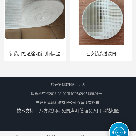
渣棉可定制耐高温
西安铸造过滤网
您是第
1587068
位访客
版权所有 ©2026-08-09
鲁ICP备2025139801号-1
宁津县博涵机械有限公司
保留所有权利.
技术支持：
八方资源网
免责声明
管理员入口
网站地图
延安铸造过滤网
喀什铸造过滤网