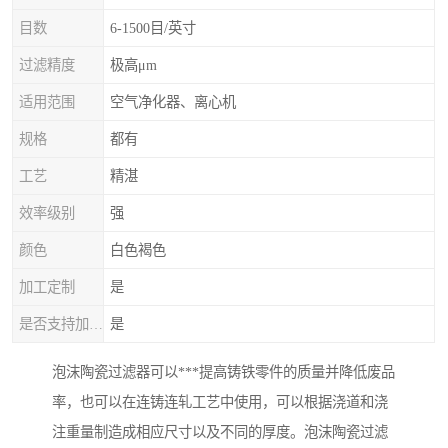
目数
6-1500目/英寸
过滤精度
极高μm
适用范围
空气净化器、离心机
规格
都有
工艺
精湛
效率级别
强
颜色
白色褐色
加工定制
是
是否支持加工定制
是
泡沫陶瓷过滤器可以***提高铸铁零件的质量并降低废品
率，也可以在连铸连轧工艺中使用，可以根据浇道和浇
注重量制造成相应尺寸以及不同的厚度。泡沫陶瓷过滤