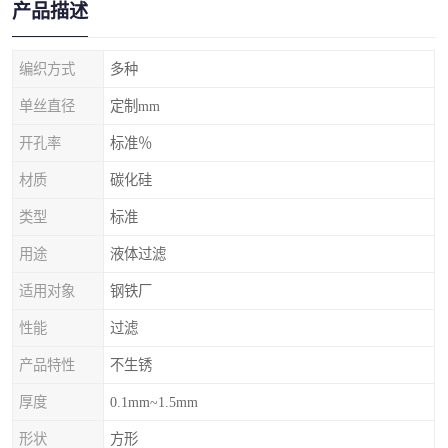
产品描述
编织方式
多种
单丝直径
定制mm
开孔率
标准％
材质
碳化硅
类型
标准
用途
液体过滤
适用对象
钢铁厂
性能
过滤
产品特性
不生锈
厚度
0.1mm~1.5mm
形状
方形