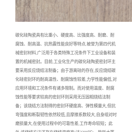
碳化硅陶瓷具有比重小、硬度高、比强度高、耐磨、耐
腐蚀、耐高温、抗热震性能良好等特点,被誉为第四代机
械密封材料,广泛用于各类特殊工况条件下工业设备和装
置的机械密封。目前,工业化生产的碳化硅陶瓷密封环主
要采用反应烧结法制备；由于游离硅的存在,反应烧结碳
化硅密封环的耐高温性、耐腐蚀性较差,力学性能偏低,对
应用环境和工况条件有诸多限制。而对使用温度、耐腐
蚀性能等要求较高的密封环则采用无压固相烧结法制
备；该烧结方法制得的密封环硬度高、弹性模量大,但抗
弯强度和断裂韧性依然较低,且摩擦系数较大,自身组对时
磨损量大,在使用过程中的可靠性差,工作寿命较短；此