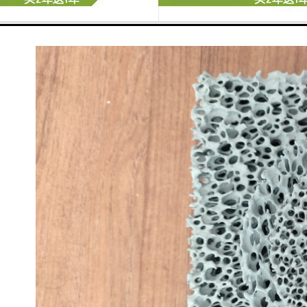
注完毕挡渣棉一扒即落