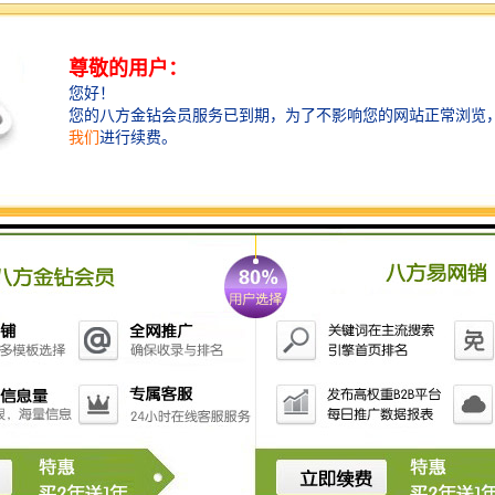
铸造挡渣棉，也称挡渣棉，挡脏棉，学名陶瓷纤维毯，
陶盾毯。铸造浇注时挡渣棉始终在浇包口处形成一条不
可逾越的挡渣、滤渣、集渣防线，而又不与包壁粘连，
挡渣棉有好的隔热、保温、遮光、防作用，使用挡渣棉
******了钢铁水浇注的纯净度和浇注过程的安全性，浇