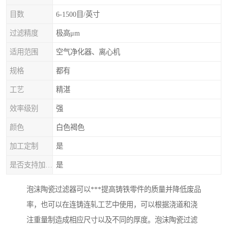
目数
6-1500目/英寸
过滤精度
极高μm
适用范围
空气净化器、离心机
规格
都有
工艺
精湛
效率级别
强
颜色
白色褐色
加工定制
是
是否支持加工定制
是
泡沫陶瓷过滤器可以***提高铸铁零件的质量并降低废品
率，也可以在连铸连轧工艺中使用，可以根据浇道和浇
注重量制造成相应尺寸以及不同的厚度。泡沫陶瓷过滤