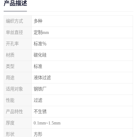
产品描述
编织方式
多种
单丝直径
定制mm
开孔率
标准％
材质
碳化硅
类型
标准
用途
液体过滤
适用对象
钢铁厂
性能
过滤
产品特性
不生锈
厚度
0.1mm~1.5mm
形状
方形