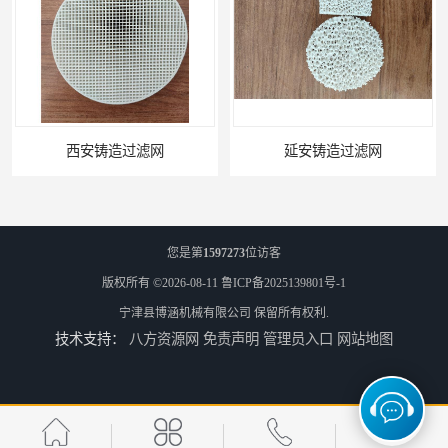
延安铸造过滤网
喀什铸造过滤网
您是第
1597273
位访客
版权所有 ©2026-08-11
鲁ICP备2025139801号-1
宁津县博涵机械有限公司
保留所有权利.
技术支持：
八方资源网
免责声明
管理员入口
网站地图
怒江铸造过滤网
江苏厂家陶瓷过滤器耐高温