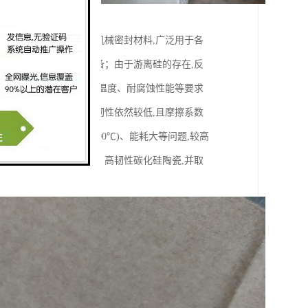
等特点,被誉为第四代机械密封材料,广泛用于各
主要采用反应烧结法制备；由于游离硅的存在,反
件有诸多限制。而对使用温度、耐腐蚀性能等要求
大,但抗弯强度和断裂韧性依然较低,且摩擦系数
存在烧结温度高(达2300℃)、能耗大等问题,较高
相烧结技术制备高强度、高韧性碳化硅陶瓷,并取