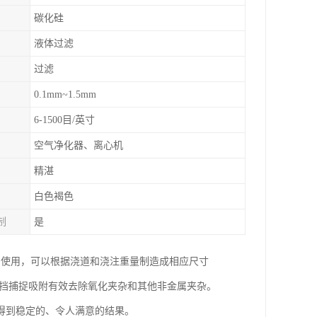
碳化硅
液体过滤
过滤
0.1mm~1.5mm
6-1500目/英寸
空气净化器、离心机
精湛
白色褐色
制
是
中使用，可以根据浇道和浇注重量制造成相应尺寸
阻挡捕捉吸附有效去除氧化夹杂和其他非金属夹杂。
得到稳定的、令人满意的结果。