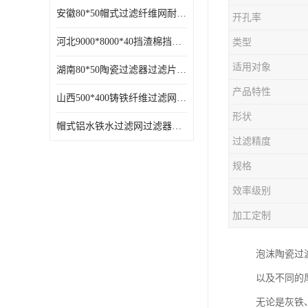
安徽80*50帽式过滤纤维网耐高温
开孔率
河北9000*8000*40挡渣棉挡渣效果好耐高温
类型
适用对象
湖南80*50陶瓷过滤器过滤片过滤网效果好耐高温
产品特性
山西500*400铸铁纤维过滤网方形网圆形网
形状
帽式铝水铁水过滤网过滤器耐高温
过滤精度
规格
效率级别
加工定制
泡沫陶瓷过
以及不同的
无论是灰铁