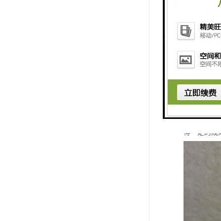
碳化硅陶瓷
类特殊工况
应烧结碳化
较高的密封
较大,自身组
的生产成本
得一定的成