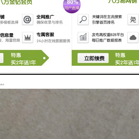
具有比重小、硬度高、比强度高、耐磨、耐腐蚀、耐高温、抗热震性能良好
条件下工业设备和装置的机械密封。目前,工业化生产的碳化硅陶瓷密封环
硅密封环的耐高温性、耐腐蚀性较差,力学性能偏低,对应用环境和工况条
环则采用无压固相烧结法制备；该烧结方法制得的密封环硬度高、弹性模量
对时磨损量大,在使用过程中的可靠性差,工作寿命较短；此外,该烧结方法还
限制了碳化硅密封环的推广应用。由此,国内外众多学者致力于研究低温液
效。