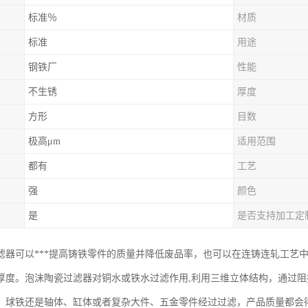
标准％
材质
标准
用途
钢铁厂
性能
不生锈
厚度
方形
目数
极高μm
适用范围
都有
工艺
强
颜色
是
是否支持加工定
滤器可以***提高铸铁零件的质量并降低废品率，也可以在连铸连轧工艺
厚度。泡沫陶瓷过滤器对铜水或铁水过滤作用,利用三维立体结构，通过
、球铁还是轴体、缸体或者复杂大件、五金零件经过过滤，产品质量都会