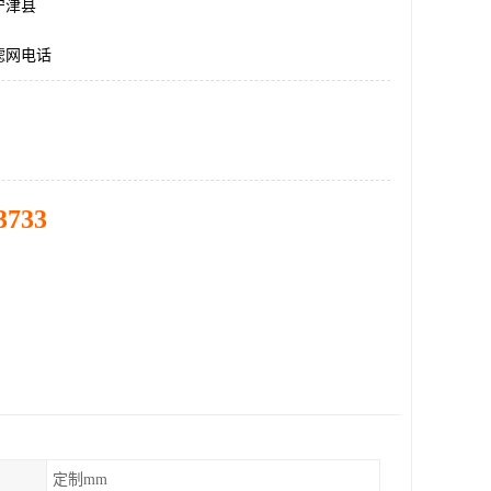
宁津县
滤网电话
3733
定制mm