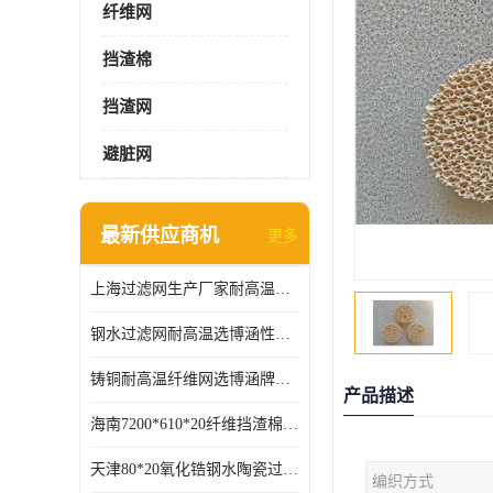
纤维网
挡渣棉
挡渣网
避脏网
最新供应商机
更多
上海过滤网生产厂家耐高温可定制供应及时
钢水过滤网耐高温选博涵性能稳定价格合适
铸铜耐高温纤维网选博涵牌质量稳定
产品描述
海南7200*610*20纤维挡渣棉耐高温
天津80*20氧化锆钢水陶瓷过滤器过滤效果明显
编织方式