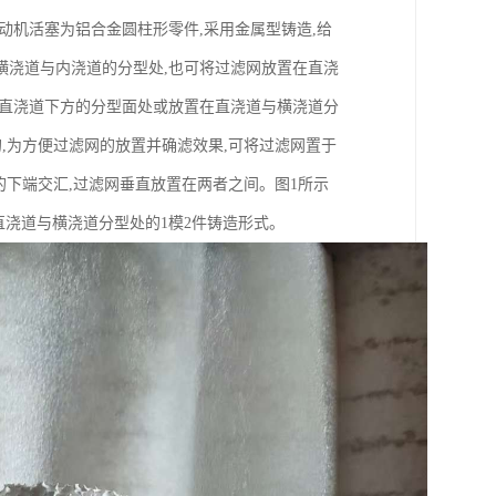
动机活塞为铝合金圆柱形零件,采用金属型铸造,给
横浇道与内浇道的分型处,也可将过滤网放置在直浇
在直浇道下方的分型面处或放置在直浇道与横浇道分
,为方便过滤网的放置并确滤效果,可将过滤网置于
的下端交汇,过滤网垂直放置在两者之间。图1所示
直浇道与横浇道分型处的1模2件铸造形式。